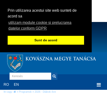
Prin utilizarea acestui site web sunteti de
acord sa
utilizam module cookie si prelucrarea
datelor conform GDPR
Sunt de acord
KOVÁSZNA MEGYE TANÁCSA
Togg
RO
EN
navi
Itt vagy:
»
Programok
» 2026 - Diákok éve
2026 - Diákok éve