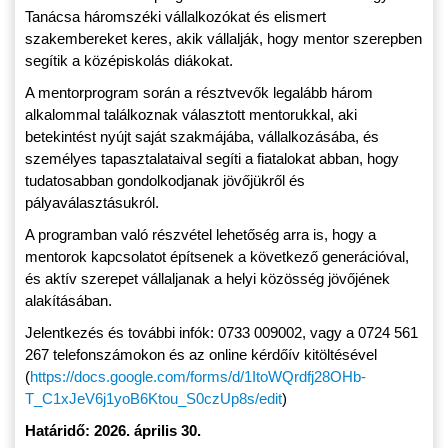
Tanácsa háromszéki vállalkozókat és elismert
szakembereket keres, akik vállalják, hogy mentor szerepben
segítik a középiskolás diákokat.
A mentorprogram során a résztvevők legalább három
alkalommal találkoznak választott mentorukkal, aki
betekintést nyújt saját szakmájába, vállalkozásába, és
személyes tapasztalataival segíti a fiatalokat abban, hogy
tudatosabban gondolkodjanak jövőjükről és
pályaválasztásukról.
A programban való részvétel lehetőség arra is, hogy a
mentorok kapcsolatot építsenek a következő generációval,
és aktív szerepet vállaljanak a helyi közösség jövőjének
alakításában.
Jelentkezés és további infók: 0733 009002, vagy a 0724 561
267 telefonszámokon és az online kérdőív kitöltésével
(
https://docs.google.com/forms/d/1ItoWQrdfj28OHb-
T_C1xJeV6j1yoB6Ktou_S0czUp8s/edit
)
Határidő: 2026. április 30.