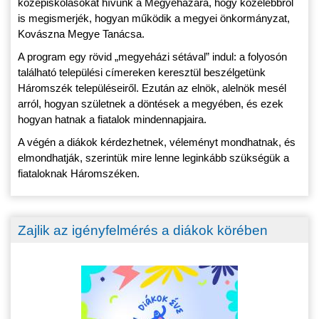
középiskolásokat hívunk a Megyeházára, hogy közelebbről
is megismerjék, hogyan működik a megyei önkormányzat,
Kovászna Megye Tanácsa.
A program egy rövid „megyeházi sétával” indul: a folyosón
található települési címereken keresztül beszélgetünk
Háromszék településeiről. Ezután az elnök, alelnök mesél
arról, hogyan születnek a döntések a megyében, és ezek
hogyan hatnak a fiatalok mindennapjaira.
A végén a diákok kérdezhetnek, véleményt mondhatnak, és
elmondhatják, szerintük mire lenne leginkább szükségük a
fiataloknak Háromszéken.
Zajlik az igényfelmérés a diákok körében