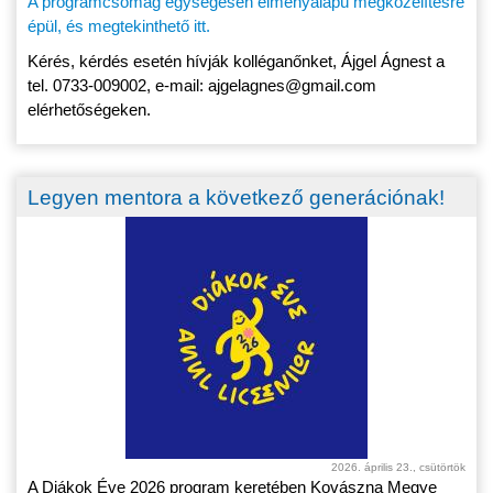
A programcsomag egységesen élményalapú megközelítésre
épül, és megtekinthető itt.
Kérés, kérdés esetén hívják kolléganőnket, Ájgel Ágnest a
tel. 0733-009002, e-mail: ajgelagnes@gmail.com
elérhetőségeken.
Legyen mentora a következő generációnak!
2026. április 23., csütörtök
A Diákok Éve 2026 program keretében Kovászna Megye