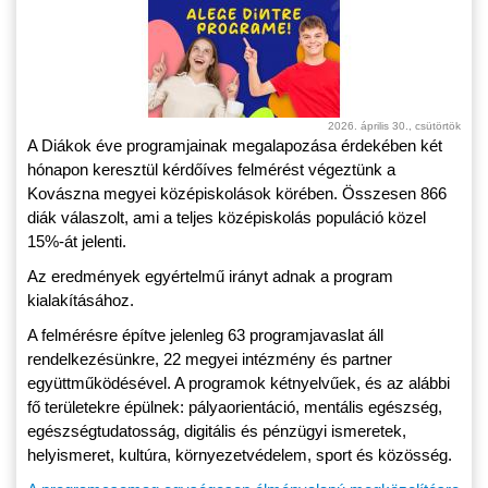
2026. április 30., csütörtök
A Diákok éve programjainak megalapozása érdekében két
hónapon keresztül kérdőíves felmérést végeztünk a
Kovászna megyei középiskolások körében. Összesen 866
diák válaszolt, ami a teljes középiskolás populáció közel
15%-át jelenti.
Az eredmények egyértelmű irányt adnak a program
kialakításához.
A felmérésre építve jelenleg 63 programjavaslat áll
rendelkezésünkre, 22 megyei intézmény és partner
együttműködésével. A programok kétnyelvűek, és az alábbi
fő területekre épülnek: pályaorientáció, mentális egészség,
egészségtudatosság, digitális és pénzügyi ismeretek,
helyismeret, kultúra, környezetvédelem, sport és közösség.