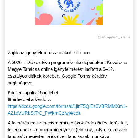
2026. április 1., szerda
Zajlik az igényfelmérés a diákok körében
A 2026 – Diákok Éve programév első lépéseként Kovászna
Megye Tanácsa online igényfelmérést indított a 9–12.
osztályos diákok körében, Google Forms kérdőív
segítségével.
Kitölteni április 15-ig lehet.
Itt érhető el a kérdőív:
https://docs.google.com/forms/d/1jinT5QiEz0VBRMMXm1-
A21dVURbStTrC_PWkmCziwj4/edit
A felmérés célja: megismerni a diákok érdeklődési területeit,
feltérképezni a programigényeket (élmény, pálya, közösség,
tanulás), megérteni a jövővel, tanulással, munkával