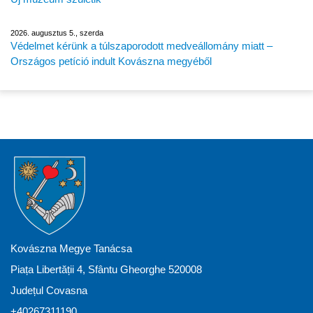
2026. augusztus 5., szerda
Védelmet kérünk a túlszaporodott medveállomány miatt –
Országos petíció indult Kovászna megyéből
Kovászna Megye Tanácsa
Piața Libertății 4, Sfântu Gheorghe 520008
Județul Covasna
+40267311190