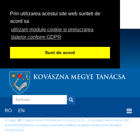
Prin utilizarea acestui site web sunteti de
acord sa
utilizam module cookie si prelucrarea
datelor conform GDPR
Sunt de acord
KOVÁSZNA MEGYE TANÁCSA
Togg
RO
EN
navi
Itt vagy:
»
Sajtószoba
»
Hirdetések
» A 2016.11.15 - i országos elektronikus licit
eredményhirdetése, a megyei személyszállítási program rendszeres járataira
vonatkozóan