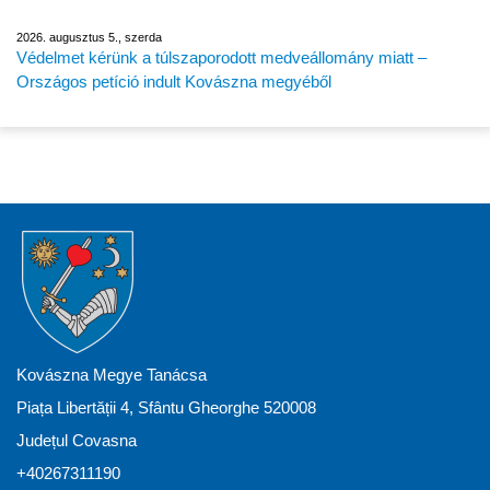
2026. augusztus 5., szerda
Védelmet kérünk a túlszaporodott medveállomány miatt –
Országos petíció indult Kovászna megyéből
Kovászna Megye Tanácsa
Piața Libertății 4, Sfântu Gheorghe 520008
Județul Covasna
+40267311190