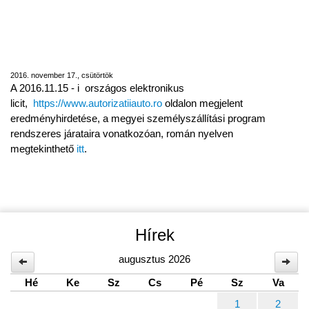
A 2016.11.15 - i országos elektronikus licit
eredményhirdetése, a megyei
személyszállítási program rendszeres
járataira vonatkozóan
2016. november 17., csütörtök
A 2016.11.15 - i országos elektronikus
licit,
https://www.autorizatiiauto.ro
oldalon megjelent
eredményhirdetése, a megyei személyszállítási program
rendszeres járataira vonatkozóan, román nyelven
megtekinthető
itt
.
Hírek
augusztus 2026
Hé
Ke
Sz
Cs
Pé
Sz
Va
1
2