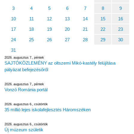
3
4
5
6
7
8
9
10
11
12
13
14
15
16
17
18
19
20
21
22
23
24
25
26
27
28
29
30
31
2026. augusztus 7., péntek
SAJTÓKÖZLEMÉNY az oltszemi Mikó-kastély felújítása
pályázat befejezésőről
2026. augusztus 7., péntek
Vonzó Románia portál
2026. augusztus 6., csütörtök
35 millió lejes iskolafejlesztés Háromszéken
2026. augusztus 6., csütörtök
Új múzeum születik