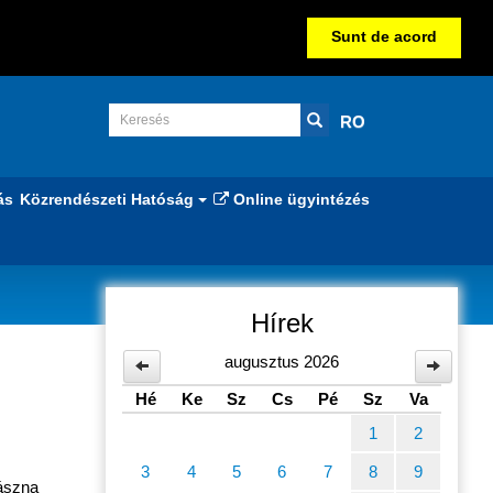
Sunt de acord
RO
ás
Közrendészeti Hatóság
Online ügyintézés
Hírek
augusztus 2026
Hé
Ke
Sz
Cs
Pé
Sz
Va
1
2
3
4
5
6
7
8
9
ászna