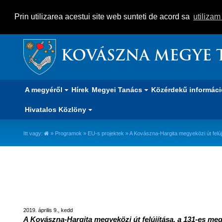
Prin utilizarea acestui site web sunteti de acord sa
utiliza
KOVÁSZNA MEGYE 
A megyéről
Hírek
Megyei Tanács
Közérdekű informác
Hivatalos Közlöny
Itt vagy:
»
Programok
»
EU-s projektek
» A Kovászna-Hargita megyeközi út felúj
A Kovászna-Hargita megyeközi ú
2019. április 9., kedd
A Kovászna-Hargita megyeközi út felújítása, a 131-es me