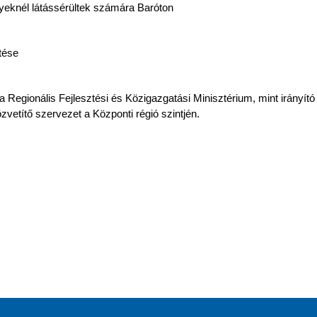
lyeknél látássérültek számára Baróton
tése
 a Regionális Fejlesztési és Közigazgatási Minisztérium, mint irányító
vetítő szervezet a Központi régió szintjén.