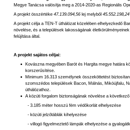
Megye Tanácsa valósítja meg a 2014-2020-as Regionális Op
A projekt összértéke
47.139.094,56
lej melyből
45.552.198,2
A projekt célja a TEN-T úthálózat közelében elhelyezkedő 
növelése, és a települések lakosságának életkörülményeinek
felújítása által.
A projekt sajátos céljai:
Kovászna megyében Barót és Hargita megye határa köz
korszerűsítése.
Minimum 16.313 személynek összeköttetést biztosítani
szomszédos települések Bacon, Málnás, Mikóújfalu, Na
úthálózathoz.
A közúti forgalom biztonságának növelése a következ
- 3.185 méter hosszú fém védőkorlát elhelyezése
- közúti jelzőtáblák kihelyezése
- villogó figyelmeztető lámpák elhelyezése a gyalogát