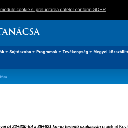
m module cookie si prelucrarea datelor conform GDPR
TANÁCSA
iók
Sajtószoba
Programok
Tevékenység
Megyei közszállít
ítása
t felújítása
gyei út
22+830-
tól a 38+621 km-ig terjedő szakaszán
projektet Kov