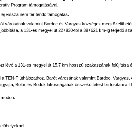
eratív Program támogatásával.
4
lej vissza nem térítendő támogatás.
Barót városának valamint Bardoc és Vargyas községek megközelíthet
 jobbítása, a 131-es megyei út 22+830-tól a 38+621 km-ig terjedő s
t lévő a 131-es megyei út 15,7 km hosszú szakaszának felújítása 
 a TEN-T úthálózathoz. Barót városának valamint Bardoc, Vargyas, 
gyajta, Bölön és Bodok lakosságának összeköttetést biztosítani a 
ő módon:
kelőhelyeknél