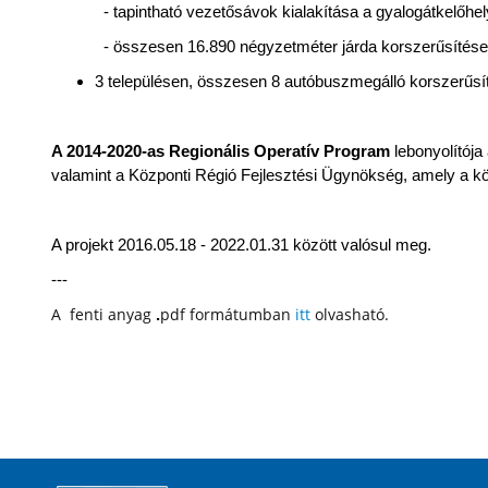
- tapintható vezetősávok kialakítása a gyalogátkelőhe
- összesen 16.890 négyzetméter járda korszerűsítése
3 településen, összesen 8 autóbuszmegálló korszerűsí
A 2014-2020-as Regionális Operatív Program
lebonyolítója
valamint a Központi Régió Fejlesztési Ügynökség, amely a köz
A projekt 2016.05.18 - 2022.01.31 között valósul meg.
---
A fenti anyag
pdf formátumban
itt
olvasható.
.