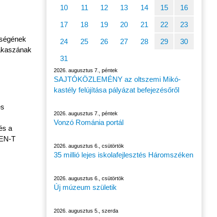
10
11
12
13
14
15
16
17
18
19
20
21
22
23
őségének
24
25
26
27
28
29
30
zakaszának
31
2026. augusztus 7., péntek
SAJTÓKÖZLEMÉNY az oltszemi Mikó-
kastély felújítása pályázat befejezésőről
és
2026. augusztus 7., péntek
Vonzó Románia portál
és a
TEN-T
2026. augusztus 6., csütörtök
35 millió lejes iskolafejlesztés Háromszéken
2026. augusztus 6., csütörtök
Új múzeum születik
2026. augusztus 5., szerda