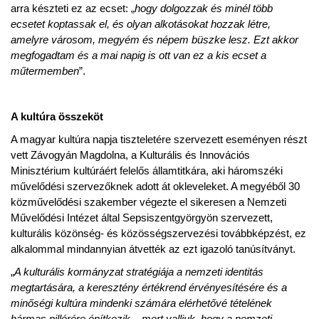
arra készteti ez az ecset: „
hogy dolgozzak és minél több
ecsetet koptassak el, és olyan alkotásokat hozzak létre,
amelyre városom, megyém és népem büszke lesz. Ezt akkor
megfogadtam és a mai napig is ott van ez a kis ecset a
műtermemben
”.
A kultúra összeköt
A magyar kultúra napja tiszteletére szervezett eseményen részt
vett Závogyán Magdolna, a Kulturális és Innovációs
Minisztérium kultúráért felelős államtitkára, aki háromszéki
művelődési szervezőknek adott át okleveleket. A megyéből 30
közművelődési szakember végezte el sikeresen a Nemzeti
Művelődési Intézet által Sepsiszentgyörgyön szervezett,
kulturális közönség- és közösségszervezési továbbképzést, ez
alkalommal mindannyian átvették az ezt igazoló tanúsítványt.
„
A kulturális kormányzat stratégiája a nemzeti identitás
megtartására, a keresztény értékrend érvényesítésére és a
minőségi kultúra mindenki számára elérhetővé tételének
hármas pillérére építkezik – mert valljuk, hogy a nemzeti