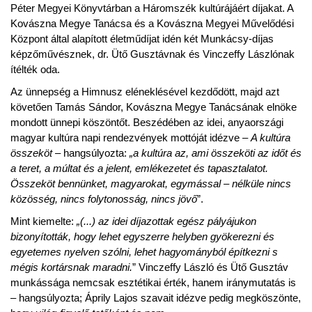
Péter Megyei Könyvtárban a Háromszék kultúrájáért díjakat. A
Kovászna Megye Tanácsa és a Kovászna Megyei Művelődési
Központ által alapított életműdíjat idén két Munkácsy-díjas
képzőművésznek, dr. Ütő Gusztávnak és Vinczeffy Lászlónak
ítélték oda.
Az ünnepség a Himnusz eléneklésével kezdődött, majd azt
követően Tamás Sándor, Kovászna Megye Tanácsának elnöke
mondott ünnepi köszöntőt. Beszédében az idei, anyaországi
magyar kultúra napi rendezvények mottóját idézve –
A kultúra
összeköt
– hangsúlyozta:
„a kultúra az, ami összeköti az időt és
a teret, a múltat és a jelent, emlékezetet és tapasztalatot.
Összeköt bennünket, magyarokat, egymással – nélküle nincs
közösség, nincs folytonosság, nincs jövő
”.
Mint kiemelte:
„(...) az idei díjazottak egész pályájukon
bizonyították, hogy lehet egyszerre helyben gyökerezni és
egyetemes nyelven szólni, lehet hagyományból építkezni s
mégis kortársnak maradni.
” Vinczeffy László és Ütő Gusztáv
munkássága nemcsak esztétikai érték, hanem iránymutatás is
– hangsúlyozta; Áprily Lajos szavait idézve pedig megköszönte,