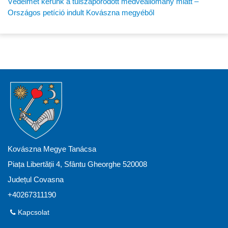
Védelmet kérünk a túlszaporodott medveállomány miatt –
Országos petíció indult Kovászna megyéből
Kovászna Megye Tanácsa
Piața Libertății 4, Sfântu Gheorghe 520008
Județul Covasna
+40267311190
Kapcsolat