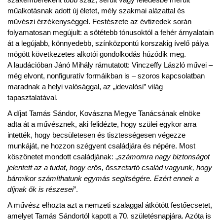
műalkotásnak adott új életet, mély szakmai alázattal és
művészi érzékenységgel. Festészete az évtizedek során
folyamatosan megújult: a sötétebb tónusoktól a fehér árnyalatain
át a legújabb, könnyedebb, színközpontú korszakig ívelő pálya
mögött következetes alkotói gondolkodás húzódik meg.
A laudációban Jánó Mihály rámutatott: Vinczeffy László művei –
még elvont, nonfiguratív formáikban is – szoros kapcsolatban
maradnak a helyi valósággal, az „idevalósi” világ
tapasztalatával.
A díjat Tamás Sándor, Kovászna Megye Tanácsának elnöke
adta át a művésznek, aki felidézte, hogy szülei egykor arra
intették, hogy becsületesen és tisztességesen végezze
munkáját, ne hozzon szégyent családjára és népére. Most
köszönetet mondott családjának: „
számomra nagy biztonságot
jelentett az a tudat, hogy erős, összetartó család vagyunk, hogy
bármikor számíthatunk egymás segítségére. Ezért ennek a
díjnak ők is részesei
”.
A művész elhozta azt a nemzeti szalaggal átkötött festőecsetet,
amelyet Tamás Sándortól kapott a 70. születésnapjára. Azóta is