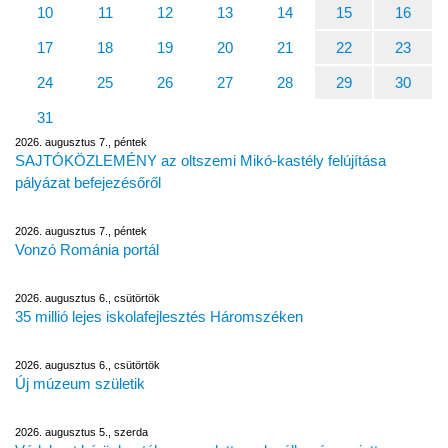
10
11
12
13
14
15
16
17
18
19
20
21
22
23
24
25
26
27
28
29
30
31
2026. augusztus 7., péntek
SAJTÓKÖZLEMÉNY az oltszemi Mikó-kastély felújítása
pályázat befejezésőről
2026. augusztus 7., péntek
Vonzó Románia portál
2026. augusztus 6., csütörtök
35 millió lejes iskolafejlesztés Háromszéken
2026. augusztus 6., csütörtök
Új múzeum születik
2026. augusztus 5., szerda