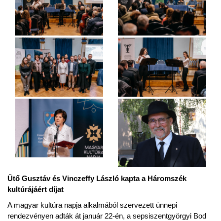
Ütő Gusztáv és Vinczeffy László kapta a Háromszék
kultúrájáért díjat
A magyar kultúra napja alkalmából szervezett ünnepi
rendezvényen adták át január 22-én, a sepsiszentgyörgyi Bod