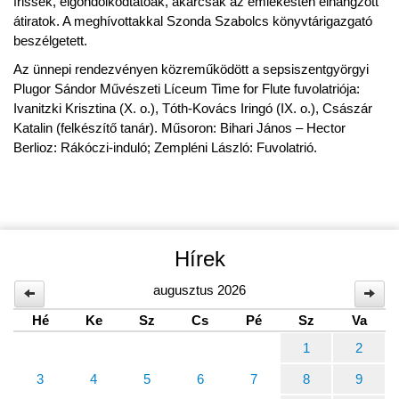
frissek, elgondolkodtatóak, akárcsak az emlékesten elhangzott
átiratok. A meghívottakkal Szonda Szabolcs könyvtárigazgató
beszélgetett.
Az ünnepi rendezvényen közreműködött a sepsiszentgyörgyi
Plugor Sándor Művészeti Líceum Time for Flute fuvolatriója:
Ivanitzki Krisztina (X. o.), Tóth-Kovács Iringó (IX. o.), Császár
Katalin (felkészítő tanár). Műsoron: Bihari János – Hector
Berlioz: Rákóczi-induló; Zempléni László: Fuvolatrió.
Hírek
augusztus 2026
Hé
Ke
Sz
Cs
Pé
Sz
Va
1
2
3
4
5
6
7
8
9