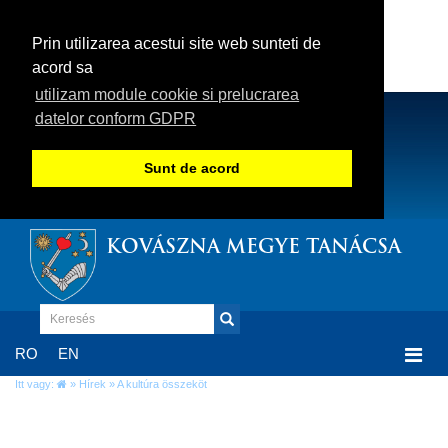
Prin utilizarea acestui site web sunteti de
acord sa
utilizam module cookie si prelucrarea
datelor conform GDPR
Sunt de acord
KOVÁSZNA MEGYE TANÁCSA
Togg
RO
EN
navi
Itt vagy:
»
Hírek
» A kultúra összeköt
A kultúra összeköt