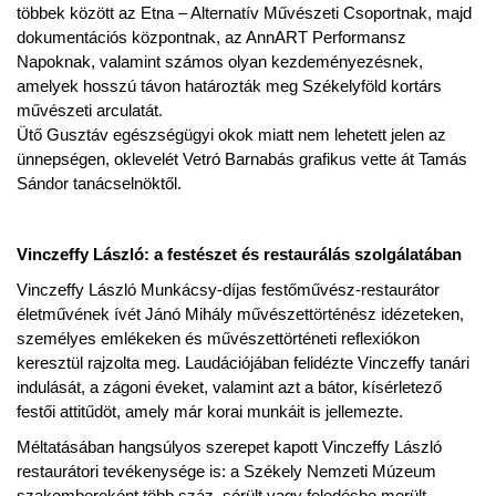
többek között az Etna – Alternatív Művészeti Csoportnak, majd
dokumentációs központnak, az AnnART Performansz
Napoknak, valamint számos olyan kezdeményezésnek,
amelyek hosszú távon határozták meg Székelyföld kortárs
művészeti arculatát.
Ütő Gusztáv egészségügyi okok miatt nem lehetett jelen az
ünnepségen, oklevelét Vetró Barnabás grafikus vette át Tamás
Sándor tanácselnöktől.
Vinczeffy László: a festészet és restaurálás szolgálatában
Vinczeffy László Munkácsy-díjas festőművész-restaurátor
életművének ívét Jánó Mihály művészettörténész idézeteken,
személyes emlékeken és művészettörténeti reflexiókon
keresztül rajzolta meg. Laudációjában felidézte Vinczeffy tanári
indulását, a zágoni éveket, valamint azt a bátor, kísérletező
festői attitűdöt, amely már korai munkáit is jellemezte.
Méltatásában hangsúlyos szerepet kapott Vinczeffy László
restaurátori tevékenysége is: a Székely Nemzeti Múzeum
szakembereként több száz, sérült vagy feledésbe merült