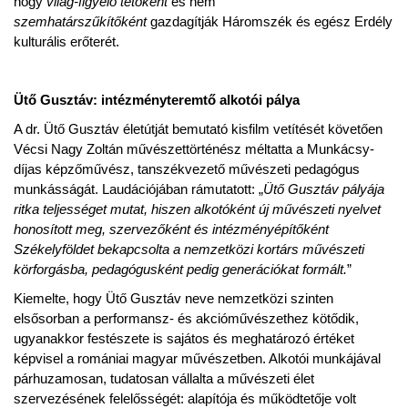
hogy
világ-figyelő tetőként
és nem
szemhatárszűkítőként
gazdagítják Háromszék és egész Erdély
kulturális erőterét.
Ütő Gusztáv: intézményteremtő alkotói pálya
A dr. Ütő Gusztáv életútját bemutató kisfilm vetítését követően
Vécsi Nagy Zoltán művészettörténész méltatta a Munkácsy-
díjas képzőművész, tanszékvezető művészeti pedagógus
munkásságát. Laudációjában rámutatott: „
Ütő Gusztáv pályája
ritka teljességet mutat, hiszen alkotóként új művészeti nyelvet
honosított meg, szervezőként és intézményépítőként
Székelyföldet bekapcsolta a nemzetközi kortárs művészeti
körforgásba, pedagógusként pedig generációkat formált.
”
Kiemelte, hogy Ütő Gusztáv neve nemzetközi szinten
elsősorban a performansz- és akcióművészethez kötődik,
ugyanakkor festészete is sajátos és meghatározó értéket
képvisel a romániai magyar művészetben. Alkotói munkájával
párhuzamosan, tudatosan vállalta a művészeti élet
szervezésének felelősségét: alapítója és működtetője volt