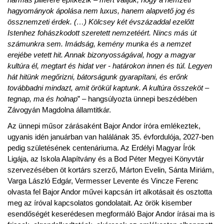
hagyományok ápolása nem luxus, hanem alapvető jog és
össznemzeti érdek. (…) Kölcsey két évszázaddal ezelőtt
Istenhez fohászkodott szeretett nemzetéért. Nincs más út
számunkra sem. Imádság, kemény munka és a nemzet
erejébe vetett hit. Annak bizonyosságával, hogy a magyar
kultúra él, megtart és hidat ver - határokon innen és túl. Legyen
hát hitünk megőrizni, bátorságunk gyarapítani, és erőnk
továbbadni mindazt, amit örökül kaptunk. A kultúra összeköt –
tegnap, ma és holnap
” – hangsúlyozta ünnepi beszédében
Závogyán Magdolna államtitkár.
Az ünnepi műsor zárásaként Bajor Andor íróra emlékeztek,
ugyanis idén januárban van halálának 35. évfordulója, 2027-ben
pedig születésének centenáriuma. Az Erdélyi Magyar Írók
Ligája, az Iskola Alapítvány és a Bod Péter Megyei Könyvtár
szervezésében öt kortárs szerző, Márton Evelin, Sánta Miriám,
Varga László Edgár, Vermesser Levente és Vincze Ferenc
olvasta fel Bajor Andor művei kapcsán írt alkotásait és osztotta
meg az íróval kapcsolatos gondolatait. Az örök kisember
esendőségét keserédesen megformáló Bajor Andor írásai ma is