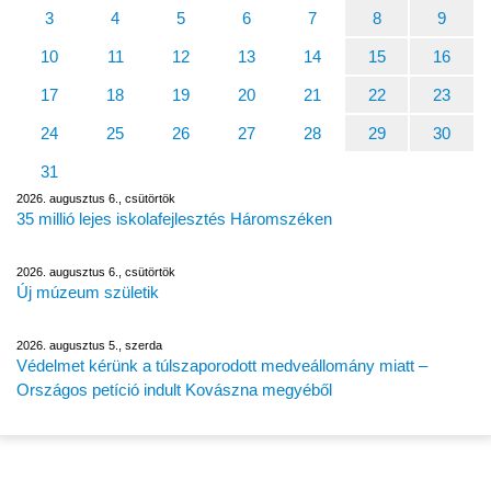
3
4
5
6
7
8
9
10
11
12
13
14
15
16
17
18
19
20
21
22
23
24
25
26
27
28
29
30
31
2026. augusztus 6., csütörtök
35 millió lejes iskolafejlesztés Háromszéken
2026. augusztus 6., csütörtök
Új múzeum születik
2026. augusztus 5., szerda
Védelmet kérünk a túlszaporodott medveállomány miatt –
Országos petíció indult Kovászna megyéből