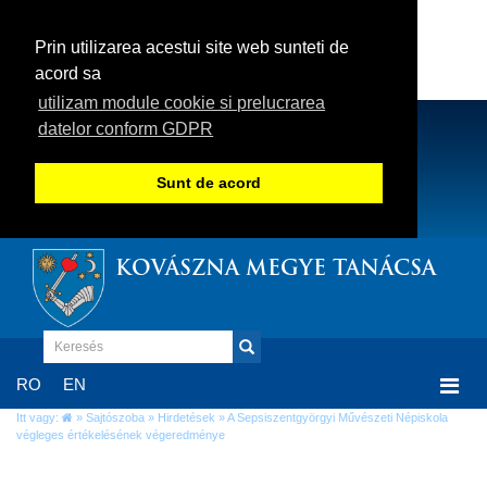
Prin utilizarea acestui site web sunteti de
acord sa
utilizam module cookie si prelucrarea
datelor conform GDPR
Sunt de acord
KOVÁSZNA MEGYE TANÁCSA
Togg
RO
EN
navi
Itt vagy:
»
Sajtószoba
»
Hirdetések
» A Sepsiszentgyörgyi Művészeti Népiskola
végleges értékelésének végeredménye
A Sepsiszentgyörgyi Művészeti Népiskola