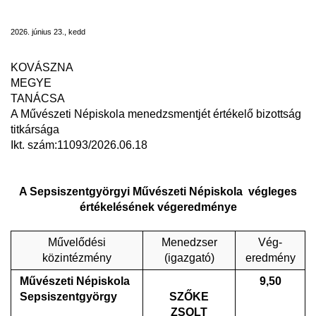
végleges értékelésének végeredménye
2026. június 23., kedd
KOVÁSZNA
MEGYE
TANÁCSA
A
Művészeti Népiskola
menedzsmentjét értékelő bizottság
titkársága
Ikt. szám:11093/2026.06.18
A Sepsiszentgyörgyi
M
űvészeti Népiskola
végleges
értékelésének végeredménye
Művelődési
Menedzser
Vég-
közintézmény
(igazgató)
eredmény
Művészeti Népiskola
9,50
Sepsiszentgyörgy
SZŐKE
ZSOLT