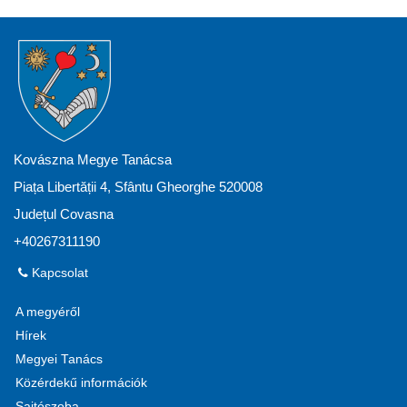
Kovászna Megye Tanácsa
Piața Libertății 4, Sfântu Gheorghe 520008
Județul Covasna
+40267311190
Kapcsolat
A megyéről
Hírek
Megyei Tanács
Közérdekű információk
Sajtószoba