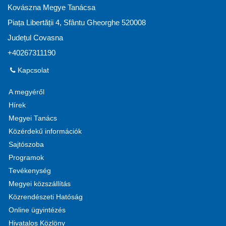
Kovászna Megye Tanácsa
Piața Libertății 4, Sfântu Gheorghe 520008
Județul Covasna
+40267311190
Kapcsolat
A megyéről
Hírek
Megyei Tanács
Közérdekű információk
Sajtószoba
Programok
Tevékenység
Megyei közszállítás
Közrendészeti Hatóság
Online ügyintézés
Hivatalos Közlöny