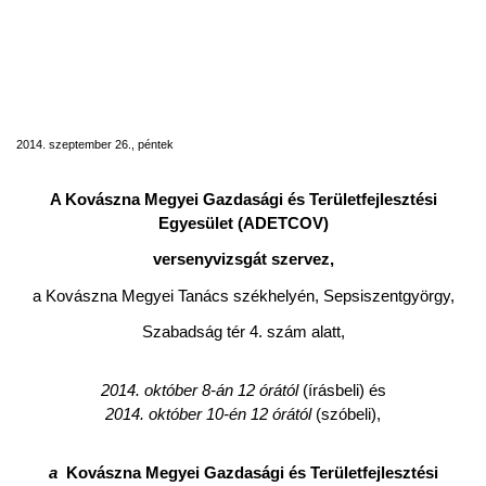
Álláshirdetés a Kovászna Megyei
Gazdasági és Területfejlesztési Egyesület
(ADETCOV) tehnikai apparátusa Program
osztályának egy projektmenedzseri
(végrehajtó) üres állás betöltésére
2014. szeptember 26., péntek
A Kovászna
Megyei Gazdasági és Területfejlesztési
Egyesület (ADETCOV)
versenyvizsgát szervez,
a Kovászna Megyei Tanács székhelyén, Sepsiszentgyörgy,
Szabadság tér 4. szám alatt,
2014. október 8-án 12 órától
(írásbeli) és
2014. október 10-én 12 órától
(szóbeli),
a
Kovászna
Megyei Gazdasági és Területfejlesztési