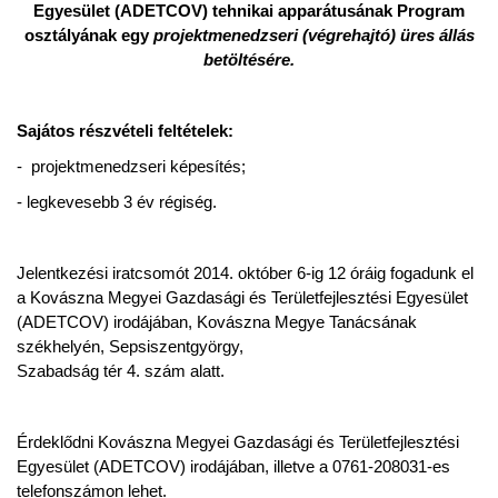
Egyesület (ADETCOV) tehnikai apparátusának Program
osztályának egy
projektmenedzseri (végrehajtó) üres állás
betöltésére
.
Sajátos részvételi feltételek:
- projektmenedzseri képesítés;
- legkevesebb 3 év régiség.
Jelentkezési iratcsomót 2014. október 6-ig 12 óráig fogadunk el
a Kovászna Megyei Gazdasági és Területfejlesztési Egyesület
(ADETCOV) irodájában, Kovászna Megye Tanácsának
székhelyén, Sepsiszentgyörgy,
Szabadság tér 4. szám alatt.
Érdeklődni Kovászna Megyei Gazdasági és Területfejlesztési
Egyesület (ADETCOV) irodájában, illetve a 0761-208031-es
telefonszámon lehet.