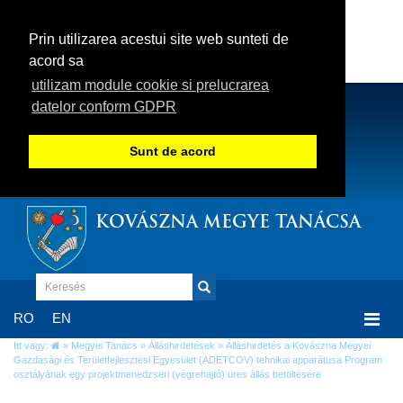
Prin utilizarea acestui site web sunteti de
acord sa
utilizam module cookie si prelucrarea
datelor conform GDPR
Sunt de acord
KOVÁSZNA MEGYE TANÁCSA
Togg
RO
EN
navi
Itt vagy:
»
Megyei Tanács
»
Álláshirdetések
» Álláshirdetés a Kovászna Megyei
Gazdasági és Területfejlesztési Egyesület (ADETCOV) tehnikai apparátusa Program
osztályának egy projektmenedzseri (végrehajtó) üres állás betöltésére