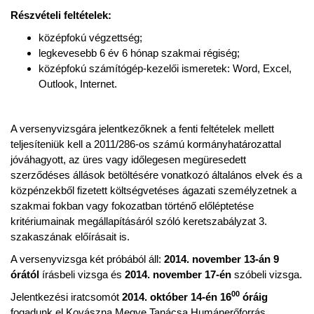
Részvételi feltételek:
középfokú végzettség;
legkevesebb 6 év 6 hónap szakmai régiség;
középfokú számítógép-kezelői ismeretek: Word, Excel,
Outlook, Internet.
A versenyvizsgára jelentkezőknek a fenti feltételek mellett
teljesíteniük kell a 2011/286-os számú kormányhatározattal
jóváhagyott, az üres vagy időlegesen megüresedett
szerződéses állások betöltésére vonatkozó általános elvek és a
közpénzekből fizetett költségvetéses ágazati személyzetnek a
szakmai fokban vagy fokozatban történő előléptetése
kritériumainak megállapításáról szóló keretszabályzat 3.
szakaszának előírásait is.
A versenyvizsga két próbából áll:
2014. november 13-án 9
órától
írásbeli vizsga és
2014. november 17-én
szóbeli vizsga.
00
Jelentkezési iratcsomót
2014. október 14-én 16
óráig
fogadunk el Kovászna Megye Tanácsa Humánerőforrás