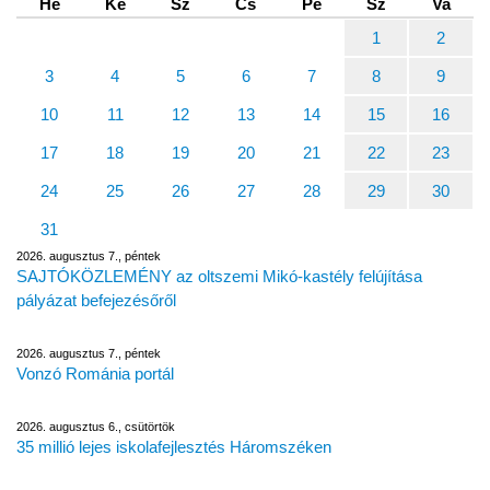
Hé
Ke
Sz
Cs
Pé
Sz
Va
1
2
3
4
5
6
7
8
9
10
11
12
13
14
15
16
17
18
19
20
21
22
23
24
25
26
27
28
29
30
31
2026. augusztus 7., péntek
SAJTÓKÖZLEMÉNY az oltszemi Mikó-kastély felújítása
pályázat befejezésőről
2026. augusztus 7., péntek
Vonzó Románia portál
2026. augusztus 6., csütörtök
35 millió lejes iskolafejlesztés Háromszéken