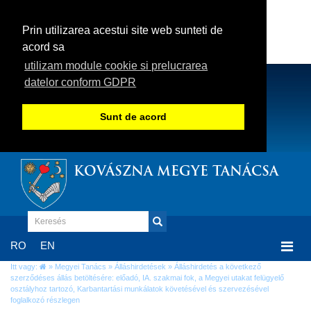
Prin utilizarea acestui site web sunteti de
acord sa
utilizam module cookie si prelucrarea
datelor conform GDPR
Sunt de acord
KOVÁSZNA MEGYE TANÁCSA
Togg
RO
EN
navi
Itt vagy:
»
Megyei Tanács
»
Álláshirdetések
» Álláshirdetés a következő
szerződéses állás betöltésére: előadó, IA. szakmai fok, a Megyei utakat felügyelő
osztályhoz tartozó, Karbantartási munkálatok követésével és szervezésével
foglalkozó részlegen