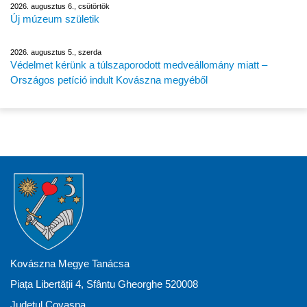
2026. augusztus 6., csütörtök
Új múzeum születik
2026. augusztus 5., szerda
Védelmet kérünk a túlszaporodott medveállomány miatt –
Országos petíció indult Kovászna megyéből
Kovászna Megye Tanácsa
Piața Libertății 4, Sfântu Gheorghe 520008
Județul Covasna