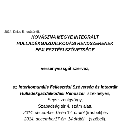
Álláshirdetés az Interkomunális Fejlesztési
Szövetség és Integrált
Hulladékgazdálkodási Rendszer
apparátusa tanácsosi állásának betöltésére
2014. június 5., csütörtök
KOVÁSZNA MEGYE INTEGRÁLT
HULLADÉKGAZDÁLKODÁSI RENDSZERÉNEK
FEJLESZTÉSI SZÖVETSÉGE
versenyvizsgát szervez,
az
Interkomunális Fejlesztési Szövetség és Integrált
Hulladékgazdálkodási Rendszer
székhelyén,
Sepsiszentgyörgy,
Szabadság tér 4. szám alatt,
2014. december 15-én
12
órától
(írásbeli) és
2014. december17-én 14 órától
(szóbeli),