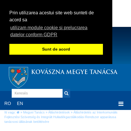
Prin utilizarea acestui site web sunteti de
acord sa
utilizam module cookie si prelucrarea
datelor conform GDPR
Sunt de acord
KOVÁSZNA MEGYE TANÁCSA
Togg
RO
EN
navi
Itt vagy:
»
Megyei Tanács
»
Álláshirdetések
» Álláshirdetés az Interkomunális
Fejlesztési Szövetség és Integrált Hulladékgazdálkodási Rendszer apparátusa
tanácsosi állásának betöltésére