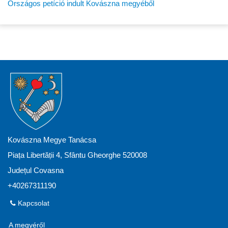
Országos petíció indult Kovászna megyéből
Kovászna Megye Tanácsa
Piața Libertății 4, Sfântu Gheorghe 520008
Județul Covasna
+40267311190
Kapcsolat
A megyéről