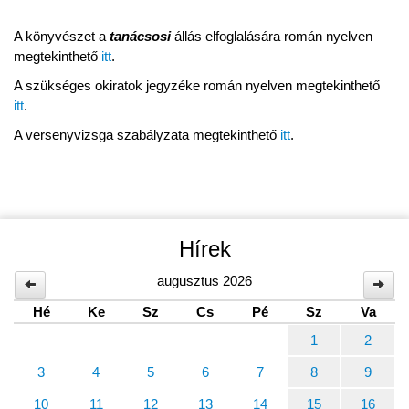
A könyvészet a
tanácsosi
állás elfoglalására román nyelven
megtekinthető
itt
.
A szükséges okiratok jegyzéke román nyelven megtekinthető
itt
.
A versenyvizsga szabályzata megtekinthető
itt
.
Hírek
augusztus 2026
Hé
Ke
Sz
Cs
Pé
Sz
Va
1
2
3
4
5
6
7
8
9
10
11
12
13
14
15
16