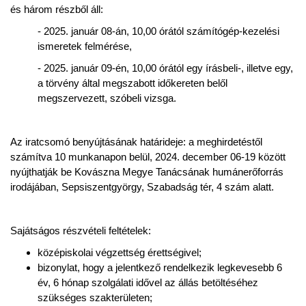
és három részből áll:
- 2025. január 08-án, 10,00 órától számítógép-kezelési
ismeretek felmérése,
- 2025. január 09-én, 10,00 órától egy írásbeli-, illetve egy,
a törvény által megszabott időkereten belől
megszervezett, szóbeli vizsga.
Az iratcsomó benyújtásának határideje: a meghirdetéstől
számítva 10 munkanapon belül, 2024. december 06-19 között
nyújthatják be Kovászna Megye Tanácsának humánerőforrás
irodájában, Sepsiszentgyörgy, Szabadság tér, 4 szám alatt.
Sajátságos részvételi feltételek:
középiskolai végzettség érettségivel;
bizonylat, hogy a jelentkező rendelkezik legkevesebb 6
év, 6 hónap szolgálati idővel az állás betöltéséhez
szükséges szakterületen;