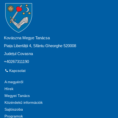
Kovászna Megye Tanácsa
Piața Libertății 4, Sfântu Gheorghe 520008
Județul Covasna
+40267311190
Kapcsolat
A megyéről
Hírek
Megyei Tanács
Közérdekű információk
Sajtószoba
Programok