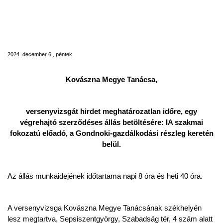
Álláshirdetés egy végrehajtó szerződéses
állás betöltésére: IA szakmai fokozatú
előadó, a Gondnoki-gazdálkodási részleg
keretén belül
2024. december 6., péntek
Kovászna Megye Tanácsa,
versenyvizsgát hirdet meghatározatlan időre, egy
végrehajtó szerződéses állás betöltésére: IA szakmai
fokozatú előadó, a Gondnoki-gazdálkodási részleg keretén
belül.
Az állás munkaidejének időtartama napi 8 óra és heti 40 óra.
A versenyvizsga Kovászna Megye Tanácsának székhelyén
lesz megtartva, Sepsiszentgyörgy, Szabadság tér, 4 szám alatt