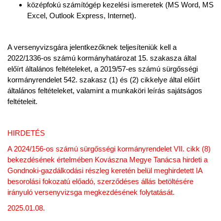
középfokú számítógép kezelési ismeretek (MS Word, MS
Excel, Outlook Express, Internet).
A versenyvizsgára jelentkezőknek teljesíteniük kell a
2022/1336-os számú kormányhatározat 15. szakasza által
előírt általános feltételeket, a 2019/57-es számú sürgősségi
kormányrendelet 542. szakasz (1) és (2) cikkelye által előírt
általános feltételeket, valamint a munkaköri leírás sajátságos
feltételeit.
HIRDETÉS
A 2024/156-os számú sürgősségi kormányrendelet VII. cikk (8)
bekezdésének értelmében Kovászna Megye Tanácsa hirdeti a
Gondnoki-gazdálkodási részleg keretén belül meghirdetett IA
besorolási fokozatú előadó, szerződéses állás betöltésére
irányuló versenyvizsga megkezdésének folytatását.
2025.01.08.