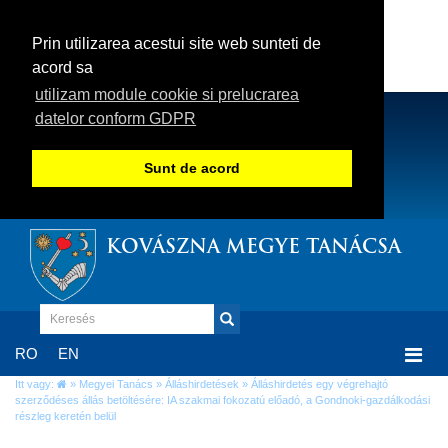
Prin utilizarea acestui site web sunteti de
acord sa
utilizam module cookie si prelucrarea
datelor conform GDPR
Sunt de acord
KOVÁSZNA MEGYE TANÁCSA
Togg
RO
EN
navi
Itt vagy:
»
Megyei Tanács
»
Álláshirdetések
» Álláshirdetés egy végrehajtó
szerződéses állás betöltésére: IA szakmai fokozatú előadó, a Gondnoki-gazdálkodási
részleg keretén belül