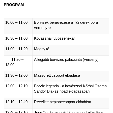
PROGRAM
10.00 – 11.00
Borvizek benevezése a Tündérek bora
versenyre
10.30 – 11.00
Kovásznai fúvószenekar
11.00 – 11.20
Megnyitó
11.20 –
A legjobb borvizes palacsinta (verseny)
13.00
11.30 – 12.00
Mazsorett csoport előadása
12.00 – 12.10
Borvíz legenda - a kovásznai Kőrösi Csoma
Sándor Diákszínpad előadásában
12.10 – 12.40
Recefice néptánccsoport előadása
12.40 – 13.10
Junii Covăsneni néptánccsoport előadása