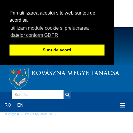
Prin utilizarea acestui site web sunteti de
acord sa
utilizam module cookie si prelucrarea
datelor conform GDPR
Sunt de acord
KOVÁSZNA MEGYE TANÁCSA
Togg
RO
EN
navi
Itt vagy:
»
Hírek
» Aquarius 2015
Aquarius 2015