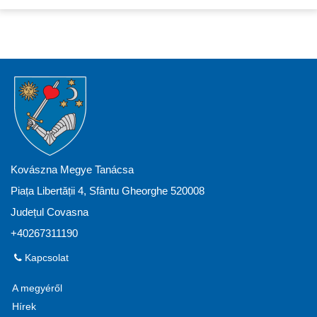
Kovászna Megye Tanácsa
Piața Libertății 4, Sfântu Gheorghe 520008
Județul Covasna
+40267311190
Kapcsolat
A megyéről
Hírek