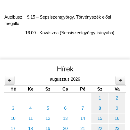
Autóbusz: 9.15 – Sepsiszentgyörgy, Törvényszék előtti
megálló
16.00 - Kovászna (Sepsiszentgyörgy irányába)
Hírek
augusztus 2026
Hé
Ke
Sz
Cs
Pé
Sz
Va
1
2
3
4
5
6
7
8
9
10
11
12
13
14
15
16
17
18
19
20
21
22
23