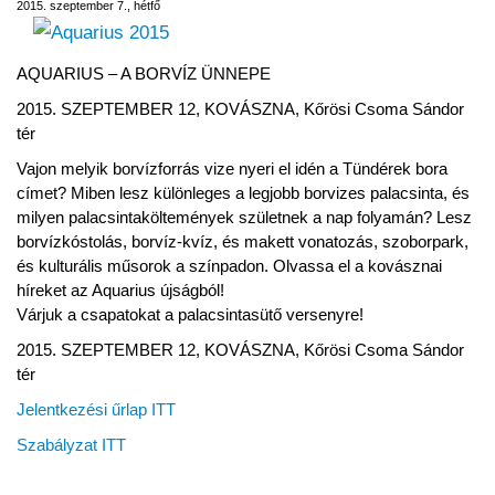
2015. szeptember 7., hétfő
AQUARIUS – A BORVÍZ ÜNNEPE
2015. SZEPTEMBER 12, KOVÁSZNA, Kőrösi Csoma Sándor
tér
Vajon melyik borvízforrás vize nyeri el idén a Tündérek bora
címet? Miben lesz különleges a legjobb borvizes palacsinta, és
milyen palacsintaköltemények születnek a nap folyamán? Lesz
borvízkóstolás, borvíz-kvíz, és makett vonatozás, szoborpark,
és kulturális műsorok a színpadon. Olvassa el a kovásznai
híreket az Aquarius újságból!
Várjuk a csapatokat a palacsintasütő versenyre!
2015. SZEPTEMBER 12, KOVÁSZNA, Kőrösi Csoma Sándor
tér
Jelentkezési űrlap ITT
Szabályzat ITT