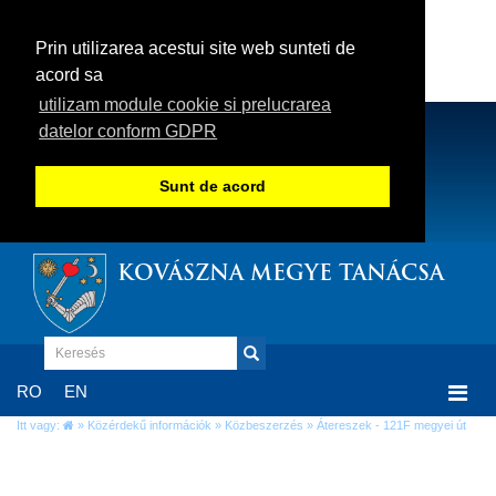
Prin utilizarea acestui site web sunteti de
acord sa
utilizam module cookie si prelucrarea
datelor conform GDPR
Sunt de acord
KOVÁSZNA MEGYE TANÁCSA
Togg
RO
EN
navi
Itt vagy:
»
Közérdekű információk
»
Közbeszerzés
» Átereszek - 121F megyei út
Átereszek - 121F megyei út