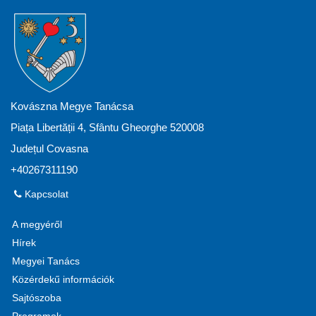
Kovászna Megye Tanácsa
Piața Libertății 4, Sfântu Gheorghe 520008
Județul Covasna
+40267311190
Kapcsolat
A megyéről
Hírek
Megyei Tanács
Közérdekű információk
Sajtószoba