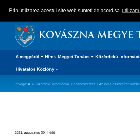
Prin utilizarea acestui site web sunteti de acord sa
utiliza
KOVÁSZNA MEGYE 
A megyéről
Hírek
Megyei Tanács
Közérdekű informác
Hivatalos Közlöny
Itt vagy:
»
Közérdekű információk
»
Közbeszerzés
» Az éves összesített közbe
Az éves összesített közbeszerzé
2021. augusztus 30., hétfő