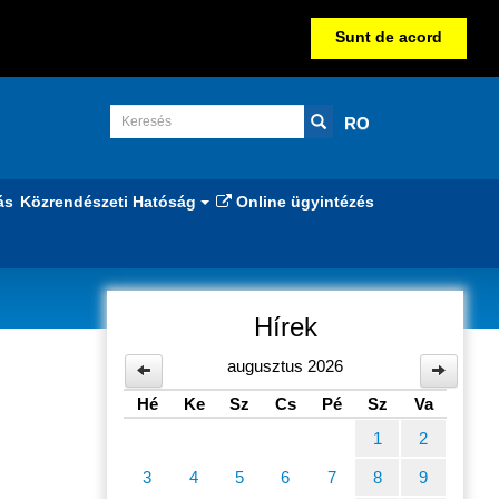
Sunt de acord
RO
ás
Közrendészeti Hatóság
Online ügyintézés
Hírek
augusztus 2026
Hé
Ke
Sz
Cs
Pé
Sz
Va
1
2
3
4
5
6
7
8
9