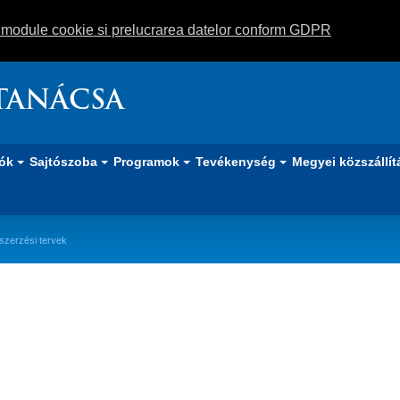
m module cookie si prelucrarea datelor conform GDPR
TANÁCSA
iók
Sajtószoba
Programok
Tevékenység
Megyei közszállít
szerzési tervek
si tervek