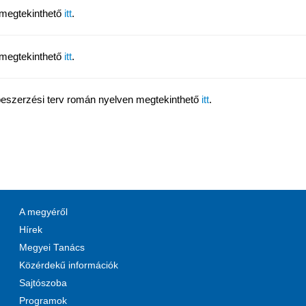
 megtekinthető
itt
.
 megtekinthető
itt
.
eszerzési terv román nyelven megtekinthető
itt
.
A megyéről
Hírek
Megyei Tanács
Közérdekű információk
Sajtószoba
Programok