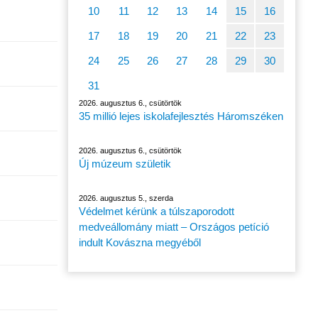
10
11
12
13
14
15
16
17
18
19
20
21
22
23
24
25
26
27
28
29
30
31
2026. augusztus 6., csütörtök
35 millió lejes iskolafejlesztés Háromszéken
2026. augusztus 6., csütörtök
Új múzeum születik
2026. augusztus 5., szerda
Védelmet kérünk a túlszaporodott
medveállomány miatt – Országos petíció
indult Kovászna megyéből