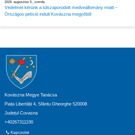
2026. augusztus 5., szerda
Védelmet kérünk a túlszaporodott medveállomány miatt –
Országos petíció indult Kovászna megyéből
Kovászna Megye Tanácsa
Piața Libertății 4, Sfântu Gheorghe 520008
Județul Covasna
+40267311190
Kapcsolat