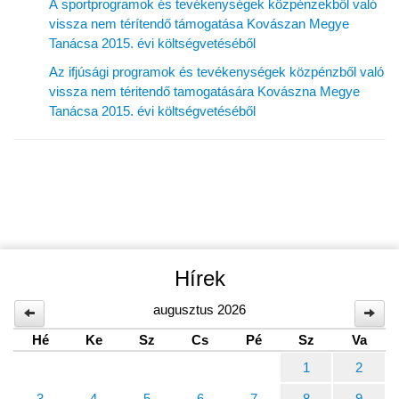
A sportprogramok és tevékenységek közpénzekből való
vissza nem térítendő támogatása Kovászan Megye
Tanácsa 2015. évi költségvetéséből
Az ifjúsági programok és tevékenységek közpénzből való
vissza nem téritendő tamogatására Kovászna Megye
Tanácsa 2015. évi költségvetéséből
Hírek
augusztus 2026
Hé
Ke
Sz
Cs
Pé
Sz
Va
1
2
3
4
5
6
7
8
9