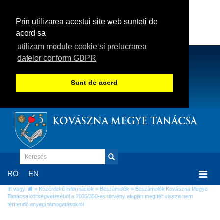
Prin utilizarea acestui site web sunteti de
acord sa
utilizam module cookie si prelucrarea
datelor conform GDPR
Sunt de acord
KOVÁSZNA MEGYE TANÁCSA
Togg
RO
EN
navi
Itt vagy:
»
Közérdekű információk
»
Beszámolók
» Beszámolók Kovászna Megye
Tanácsa költségvetéséből a 2005/350-es törvény alapján megítélt vissza nem
térítendő anyagi támogatásokról