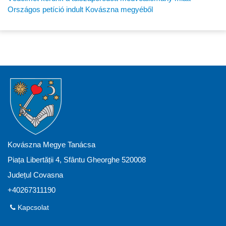
Országos petíció indult Kovászna megyéből
Kovászna Megye Tanácsa
Piața Libertății 4, Sfântu Gheorghe 520008
Județul Covasna
+40267311190
Kapcsolat