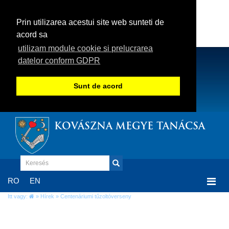
Prin utilizarea acestui site web sunteti de
acord sa
utilizam module cookie si prelucrarea
datelor conform GDPR
Sunt de acord
KOVÁSZNA MEGYE TANÁCSA
Togg
RO
EN
navi
Itt vagy:
»
Hírek
» Centenáriumi tűzoltóverseny
Centenáriumi tűzoltóverseny