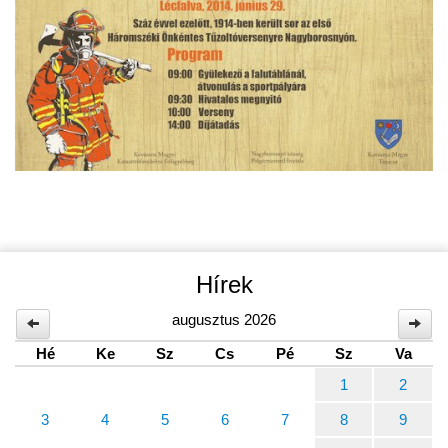
Hírek
augusztus 2026
Hé
Ke
Sz
Cs
Pé
Sz
Va
1
2
3
4
5
6
7
8
9