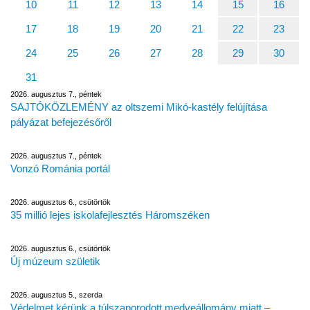
10
11
12
13
14
15
16
17
18
19
20
21
22
23
24
25
26
27
28
29
30
31
2026. augusztus 7., péntek
SAJTÓKÖZLEMÉNY az oltszemi Mikó-kastély felújítása
pályázat befejezésőről
2026. augusztus 7., péntek
Vonzó Románia portál
2026. augusztus 6., csütörtök
35 millió lejes iskolafejlesztés Háromszéken
2026. augusztus 6., csütörtök
Új múzeum születik
2026. augusztus 5., szerda
Védelmet kérünk a túlszaporodott medveállomány miatt –