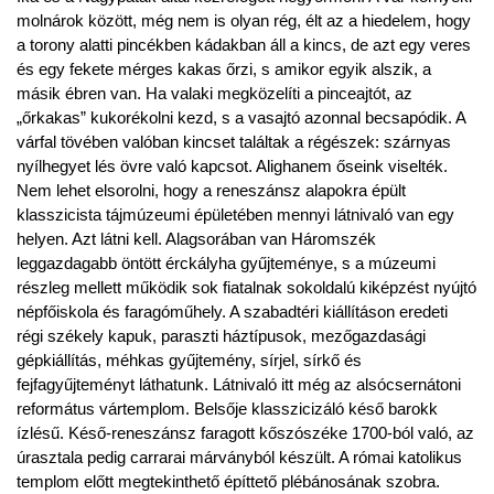
molnárok között, még nem is olyan rég, élt az a hiedelem, hogy
a torony alatti pincékben kádakban áll a kincs, de azt egy veres
és egy fekete mérges kakas őrzi, s amikor egyik alszik, a
másik ébren van. Ha valaki megközelíti a pinceajtót, az
„őrkakas” kukorékolni kezd, s a vasajtó azonnal becsapódik. A
várfal tövében valóban kincset találtak a régészek: szárnyas
nyílhegyet lés övre való kapcsot. Alighanem őseink viselték.
Nem lehet elsorolni, hogy a reneszánsz alapokra épült
klasszicista tájmúzeumi épületében mennyi látnivaló van egy
helyen. Azt látni kell. Alagsorában van Háromszék
leggazdagabb öntött érckályha gyűjteménye, s a múzeumi
részleg mellett működik sok fiatalnak sokoldalú kiképzést nyújtó
népfőiskola és faragóműhely. A szabadtéri kiállításon eredeti
régi székely kapuk, paraszti háztípusok, mezőgazdasági
gépkiállítás, méhkas gyűjtemény, sírjel, sírkő és
fejfagyűjteményt láthatunk. Látnivaló itt még az alsócsernátoni
református vártemplom. Belsője klasszicizáló késő barokk
ízlésű. Késő-reneszánsz faragott kőszószéke 1700-ból való, az
úrasztala pedig carrarai márványból készült. A római katolikus
templom előtt megtekinthető építtető plébánosának szobra.