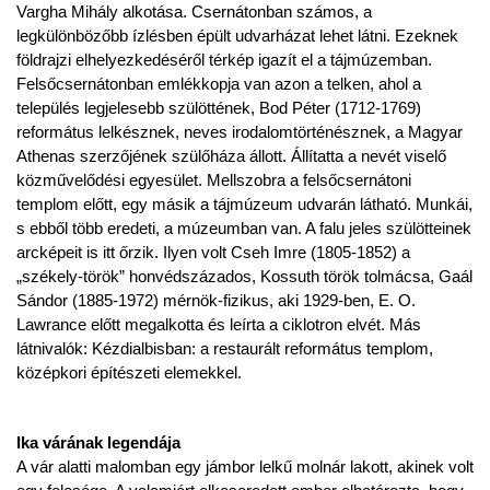
Vargha Mihály alkotása. Csernátonban számos, a
legkülönbözőbb ízlésben épült udvarházat lehet látni. Ezeknek
földrajzi elhelyezkedéséről térkép igazít el a tájmúzemban.
Felsőcsernátonban emlékkopja van azon a telken, ahol a
település legjelesebb szülöttének, Bod Péter (1712-1769)
református lelkésznek, neves irodalomtörténésznek, a Magyar
Athenas szerzőjének szülőháza állott. Állítatta a nevét viselő
közművelődési egyesület. Mellszobra a felsőcsernátoni
templom előtt, egy másik a tájmúzeum udvarán látható. Munkái,
s ebből több eredeti, a múzeumban van. A falu jeles szülötteinek
arcképeit is itt őrzik. Ilyen volt Cseh Imre (1805-1852) a
„székely-török” honvédszázados, Kossuth török tolmácsa, Gaál
Sándor (1885-1972) mérnök-fizikus, aki 1929-ben, E. O.
Lawrance előtt megalkotta és leírta a ciklotron elvét. Más
látnivalók: Kézdialbisban: a restaurált református templom,
középkori építészeti elemekkel.
Ika várának legendája
A vár alatti malomban egy jámbor lelkű molnár lakott, akinek volt