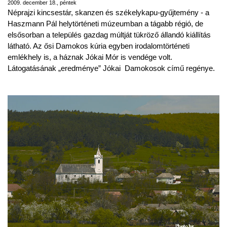
2009. december 18., péntek
Néprajzi kincsestár, skanzen és székelykapu-gyűjtemény - a
Haszmann Pál helytörténeti múzeumban a tágabb régió, de
elsősorban a település gazdag múltját tükröző állandó kiállítás
látható. Az ősi Damokos kúria egyben irodalomtörténeti
emlékhely is, a háznak Jókai Mór is vendége volt.
Látogatásának „eredménye” Jókai Damokosok című regénye.