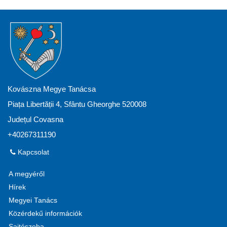
Kovászna Megye Tanácsa
Piața Libertății 4, Sfântu Gheorghe 520008
Județul Covasna
+40267311190
Kapcsolat
A megyéről
Hírek
Megyei Tanács
Közérdekű információk
Sajtószoba