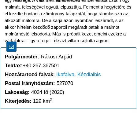
egy felesége. A valamiért elkeseredett ember elhatározta, hogy
malmát, feleségével együtt, elpusztítja. Felment a hegytetőre és
el kezdte bontani a zömtorony talapzatát, hogy ráomlassza az
átkozott malomra. De a karja azon nyomban leszáradt, s az
akkor hirtelen kezdődő záportól megáradt patak a malmot
molnárnéstól elsodorta. Más is próbált kezet emelni ezekre a
várfalakra – így a rege – de azt villám sújtotta agyon.
Polgármester:
Rákosi Árpád
Tel/fax:
+40 267-367501
Hozzátartozó falvak
:
Ikafalva
,
Kézdialbis
Postai irányítószám:
527070
Lakosság:
4024 fő (2020)
2
Kiterjedés:
129 km