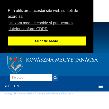
Prin utilizarea acestui site web sunteti de
acord sa
utilizam module cookie si prelucrarea
datelor conform GDPR
Sunt de acord
KOVÁSZNA MEGYE TANÁCSA
Togg
RO
EN
navi
Itt vagy:
»
A megyéről
»
A megye települései
» Csernáton
Csernáton