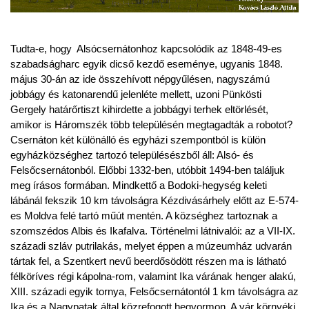
Tudta-e, hogy Alsócsernátonhoz kapcsolódik az 1848-49-es
szabadságharc egyik dicső kezdő eseménye, ugyanis 1848.
május 30-án az ide összehívott népgyűlésen, nagyszámú
jobbágy és katonarendű jelenléte mellett, uzoni Pünkösti
Gergely határőrtiszt kihirdette a jobbágyi terhek eltörlését,
amikor is Háromszék több településén megtagadták a robotot?
Csernáton két különálló és egyházi szempontból is külön
egyházközséghez tartozó településészből áll: Alsó- és
Felsőcsernátonból. Előbbi 1332-ben, utóbbit 1494-ben találjuk
meg írásos formában. Mindkettő a Bodoki-hegység keleti
lábánál fekszik 10 km távolságra Kézdivásárhely előtt az E-574-
es Moldva felé tartó műút mentén. A községhez tartoznak a
szomszédos Albis és Ikafalva. Történelmi látnivalói: az a VII-IX.
századi szláv putrilakás, melyet éppen a múzeumház udvarán
tártak fel, a Szentkert nevű beerdősödött részen ma is látható
félköríves régi kápolna-rom, valamint Ika várának henger alakú,
XIII. századi egyik tornya, Felsőcsernátontól 1 km távolságra az
Ika és a Nagypatak által közrefogott hegyormon. A vár környéki