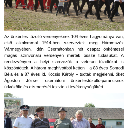
Az önkéntes tűzoltó versenyeknek 104 éves hagyománya van,
első alkalommal 1914-ben szerveztek meg Háromszék
Vármegyében. Idén Csernátonban hét csapat önkéntesei
magas színvonalú versenyen mérték össze tudásukat. A
rendezvényen a helyi szervezők a veterán tűzoltókat is
köszöntöttek. A három meghívottból ketten – a 88 éves Somodi
Béla és a 87 éves id. Kocsis Károly – tudtak megjelenni, őket
Ágoston József csernátoni önkéntestűzoltó-parancsnok
üdvözölte és elismerését fejezte ki tevékenységükért.