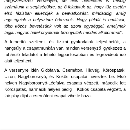
megszervezett versenyen, de éles bevetésen is mindig
számítunk a segítségükre, az ő feladatuk az, hogy tűz esetén
első fázisban elkezdjék a beavatkozást, mindaddig, amíg
egységeink a helyszínre érkeznek. Hogy példát is említsek,
több közös bevetésünk volt az uzoni egységgel, amelynek
tagjai nagyon hatékonyaknak bizonyultak minden alkalommal
”.
A kimerítő szellemi- és fizikai gyakorlatok teljesíthetők, a
hangsúly a csapatmunkán van, minden versenyző igyekezett a
ráháruló feladatot a lehető legpontosabban és legrövidebb idő
alatt teljesíteni.
A versenyre idén Gidófalva, Csernáton, Hídvég, Köröspatak,
Uzon, Nagyborosnyó, és Kökös csapatai neveztek be. Első
helyen Nagyborosnyó-Lécfalva csapata végzett, második lett
Kőröspatak, harmadik helyen pedig Kökös csapata végzett, a
fair play díjat a csernátoni csapat vihette haza.