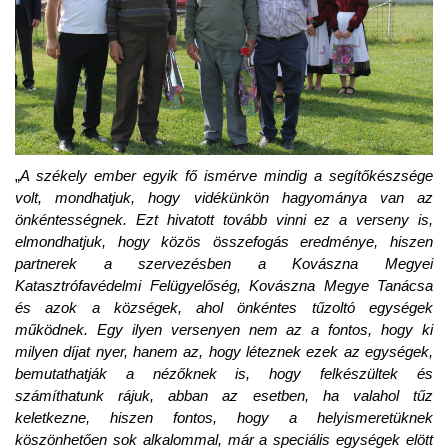
„
A székely ember egyik fő ismérve mindig a segítőkészsége
volt, mondhatjuk, hogy vidékünkön hagyománya van az
önkéntességnek. Ezt hivatott tovább vinni ez a verseny is,
elmondhatjuk, hogy közös összefogás eredménye, hiszen
partnerek a szervezésben a Kovászna Megyei
Katasztrófavédelmi Felügyelőség, Kovászna Megye Tanácsa
és azok a községek, ahol önkéntes tűzoltó egységek
működnek. Egy ilyen versenyen nem az a fontos, hogy ki
milyen díjat nyer, hanem az, hogy léteznek ezek az egységek,
bemutathatják a nézőknek is, hogy felkészültek és
számíthatunk rájuk, abban az esetben, ha valahol tűz
keletkezne, hiszen fontos, hogy a helyismeretüknek
köszönhetően sok alkalommal, már a speciális egységek elött