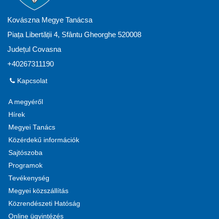
Kovászna Megye Tanácsa
Piața Libertății 4, Sfântu Gheorghe 520008
Județul Covasna
+40267311190
Kapcsolat
A megyéről
Hírek
Megyei Tanács
Közérdekű információk
Sajtószoba
Programok
Tevékenység
Megyei közszállítás
Közrendészeti Hatóság
Online ügyintézés