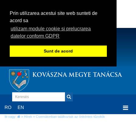
Prin utilizarea acestui site web sunteti de
acord sa
utilizam module cookie si prelucrarea
datelor conform GDPR
Sunt de acord
KOVÁSZNA MEGYE TANÁCSA
Togg
RO
EN
navi
Itt vagy:
»
Hírek
» Csernátonban találkoztak az önkéntes tűzoltók
Csernátonban találkoztak az önkéntes
tűzoltók