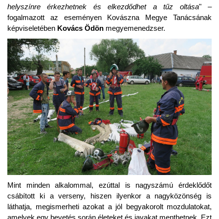
helyszínre érkezhetnek és elkezdődhet a tűz oltása
" –
fogalmazott az eseményen Kovászna Megye Tanácsának
képviseletében
Kovács Ödön
megyemenedzser.
Mint minden alkalommal, ezúttal is nagyszámú érdeklődőt
csábított ki a verseny, hiszen ilyenkor a nagyközönség is
láthatja, megismerheti azokat a jól begyakorolt mozdulatokat,
amelyek egy bevetés során életeket és javakat menthetnek. Ezt