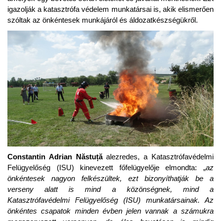
igazolják a katasztrófa védelem munkatársai is, akik elismerően
szóltak az önkéntesek munkájáról és áldozatkészségükről.
Constantin Adrian N
ăstuță
alezredes, a Katasztrófavédelmi
Felügyelőség (ISU) kinevezett főfelügyelője elmondta: „
az
önkéntesek nagyon felkészültek, ezt bizonyíthatják be a
verseny alatt is mind a közönségnek, mind a
Katasztrófavédelmi Felügyelőség (ISU) munkatársainak. Az
önkéntes csapatok minden évben jelen vannak a számukra