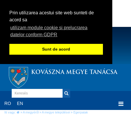
Prin utilizarea acestui site web sunteti de
acord sa
utilizam module cookie si prelucrarea
datelor conform GDPR
Sunt de acord
KOVÁSZNA MEGYE TANÁCSA
Togg
RO
EN
navi
Itt vagy:
»
A megyéről
»
A megye települései
» Egerpatak
Egerpatak