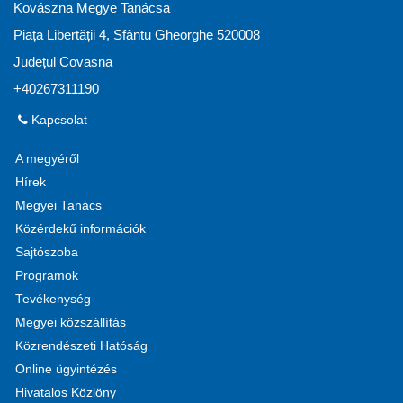
Kovászna Megye Tanácsa
Piața Libertății 4, Sfântu Gheorghe 520008
Județul Covasna
+40267311190
Kapcsolat
A megyéről
Hírek
Megyei Tanács
Közérdekű információk
Sajtószoba
Programok
Tevékenység
Megyei közszállítás
Közrendészeti Hatóság
Online ügyintézés
Hivatalos Közlöny