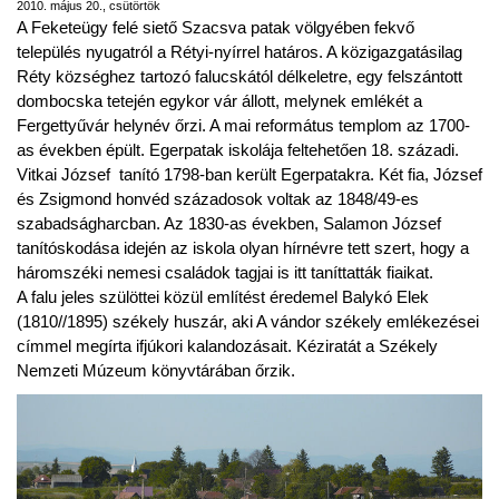
2010. május 20., csütörtök
A Feketeügy felé siető Szacsva patak völgyében fekvő
település nyugatról a Rétyi-nyírrel határos. A közigazgatásilag
Réty községhez tartozó falucskától délkeletre, egy felszántott
dombocska tetején egykor vár állott, melynek emlékét a
Fergettyűvár helynév őrzi. A mai református templom az 1700-
as években épült. Egerpatak iskolája feltehetően 18. századi.
Vitkai József tanító 1798-ban került Egerpatakra. Két fia, József
és Zsigmond honvéd századosok voltak az 1848/49-es
szabadságharcban. Az 1830-as években, Salamon József
tanítóskodása idején az iskola olyan hírnévre tett szert, hogy a
háromszéki nemesi családok tagjai is itt taníttatták fiaikat.
A falu jeles szülöttei közül említést éredemel Balykó Elek
(1810//1895) székely huszár, aki A vándor székely emlékezései
címmel megírta ifjúkori kalandozásait. Kéziratát a Székely
Nemzeti Múzeum könyvtárában őrzik.