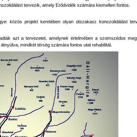
szolidálást tervezik, amely Erődvidék számára kiemelten fontos.
e: közös projekt keretében olyan útszakasz konszolidálást ter
adták azt a tervezetet, amelynek értelmében a szomszédos megy
tnyúlva, mindkét térség számára fontos utat rehabilitál.