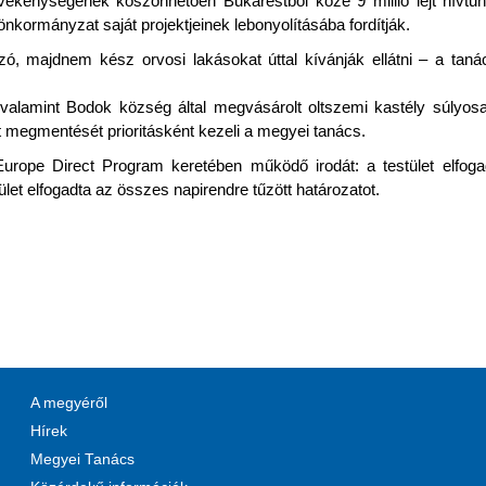
vékenységének köszönhetően Bukarestből köze 9 millió lejt hívtun
nkormányzat saját projektjeinek lebonyolításába fordítják.
zó, majdnem kész orvosi lakásokat úttal kívánják ellátni – a tan
valamint Bodok község által megvásárolt oltszemi kastély súlyos
et megmentését prioritásként kezeli a megyei tanács.
rope Direct Program keretében működő irodát: a testület elfoga
let elfogadta az összes napirendre tűzött határozatot.
A megyéről
Hírek
Megyei Tanács