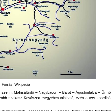
Forrás: Wikipedia
v szerint Málnsáfürdő – Nagybacon – Barót – Ágostonfalva – Ürm
szabb szakasz Kovászna megyében található, ezért a terv koordinál