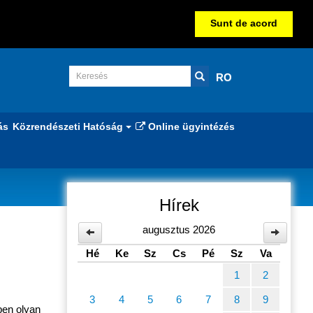
Sunt de acord
RO
ás
Közrendészeti Hatóság
Online ügyintézés
Hírek
augusztus 2026
Hé
Ke
Sz
Cs
Pé
Sz
Va
1
2
3
4
5
6
7
8
9
ben olyan