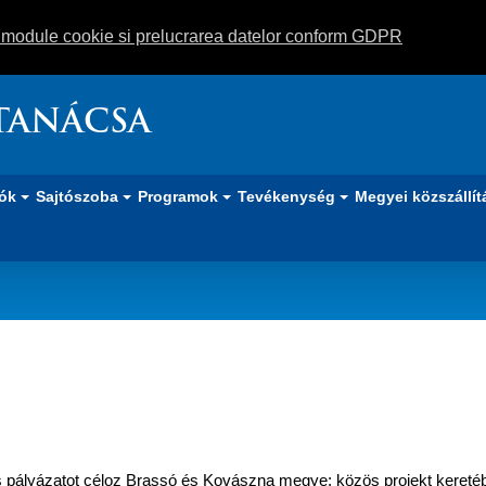
m module cookie si prelucrarea datelor conform GDPR
TANÁCSA
iók
Sajtószoba
Programok
Tevékenység
Megyei közszállít
 pályázatot céloz Brassó és Kovászna megye: közös projekt kereté