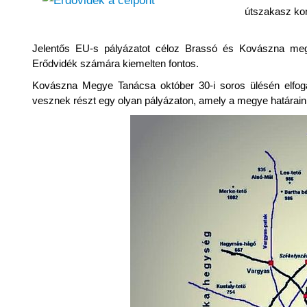
útszakasz kon
Jelentős EU-s pályázatot céloz Brassó és Kovászna megy
Erődvidék számára kiemelten fontos.
Kovászna Megye Tanácsa október 30-i soros ülésén elfog
vesznek részt egy olyan pályázaton, amely a megye határain á