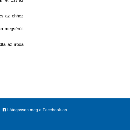
k le. Ezt az
ács az ehhez
an megsérült
dta az iroda
Látogasson meg a Facebook-on