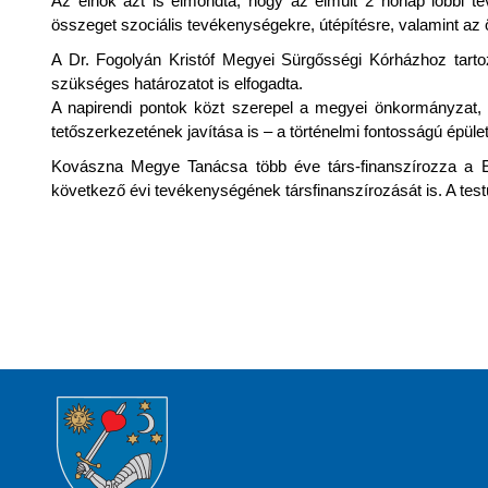
Az elnök azt is elmondta, hogy az elmúlt 2 hónap lobbi te
összeget szociális tevékenységekre, útépítésre, valamint az ö
A Dr. Fogolyán Kristóf Megyei Sürgősségi Kórházhoz tarto
szükséges határozatot is elfogadta.
A napirendi pontok közt szerepel a megyei önkormányzat, 
tetőszerkezetének javítása is – a történelmi fontosságú épül
Kovászna Megye Tanácsa több éve társ-finanszírozza a Eu
következő évi tevékenységének társfinanszírozását is. A testü