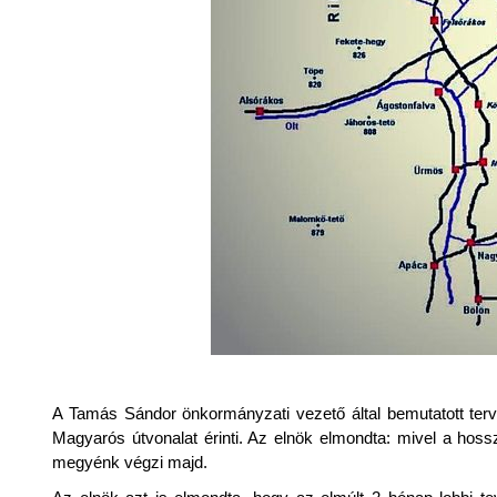
A Tamás Sándor önkormányzati vezető által bemutatott ter
Magyarós útvonalat érinti. Az elnök elmondta: mivel a hos
megyénk végzi majd.