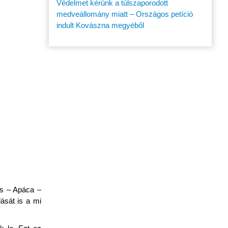
Védelmet kérünk a túlszaporodott
medveállomány miatt – Országos petíció
indult Kovászna megyéből
ös – Apáca –
ását is a mi