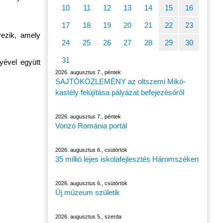
10
11
12
13
14
15
16
17
18
19
20
21
22
23
vezik, amely
24
25
26
27
28
29
30
31
ével együtt
2026. augusztus 7., péntek
SAJTÓKÖZLEMÉNY az oltszemi Mikó-
kastély felújítása pályázat befejezésőről
2026. augusztus 7., péntek
Vonzó Románia portál
2026. augusztus 6., csütörtök
35 millió lejes iskolafejlesztés Háromszéken
2026. augusztus 6., csütörtök
Új múzeum születik
2026. augusztus 5., szerda