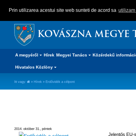
Prin utilizarea acestui site web sunteti de acord sa
utiliza
KOVÁSZNA MEGYE 
A megyéről
Hírek
Megyei Tanács
Közérdekű informác
Hivatalos Közlöny
Itt vagy:
»
Hírek
» Erdővidék a célpont
Erdővidék a célpont
2014. október 31., péntek
Jelentős EU-s