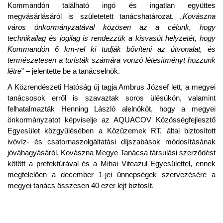
Kommandón található ingó és ingatlan együttes
megvásárlásáról is születetett tanácshatározat. „
Kovászna
város önkormányzatával közösen az a célunk, hogy
technikailag és jogilag is rendezzük a kisvasút helyzetét, hogy
Kommandón 6 km-rel ki tudják bővíteni az útvonalat, és
természetesen a turisták számára vonzó létesítményt hozzunk
létre
” – jelentette be a tanácselnök.
A Közrendészeti Hatóság új tagja Ambrus József lett, a megyei
tanácsosok erről is szavaztak soros ülésükön, valamint
felhatalmazták Henning László alelnököt, hogy a megyei
önkormányzatot képviselje az AQUACOV Közösségfejlesztő
Egyesület közgyűlésében a Közüzemek RT. által biztosított
ivóvíz- és csatornaszolgáltatási díjszabások módosításának
jóváhagyásáról. Kovászna Megye Tanácsa társulási szerződést
kötött a prefektúrával és a Mihai Viteazul Egyesülettel, ennek
megfelelően a december 1-jei ünnepségek szervezésére a
megyei tanács összesen 40 ezer lejt biztosít.