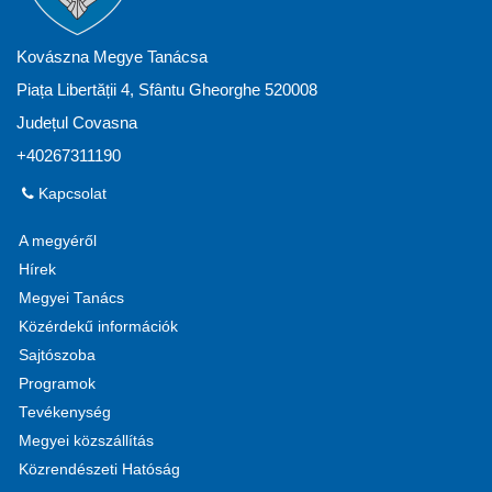
Kovászna Megye Tanácsa
Piața Libertății 4, Sfântu Gheorghe 520008
Județul Covasna
+40267311190
Kapcsolat
A megyéről
Hírek
Megyei Tanács
Közérdekű információk
Sajtószoba
Programok
Tevékenység
Megyei közszállítás
Közrendészeti Hatóság