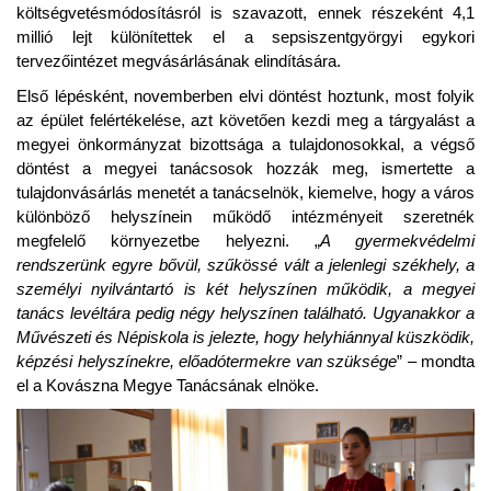
költségvetésmódosításról is szavazott, ennek részeként 4,1
millió lejt különítettek el a sepsiszentgyörgyi egykori
tervezőintézet megvásárlásának elindítására.
Első lépésként, novemberben elvi döntést hoztunk, most folyik
az épület felértékelése, azt követően kezdi meg a tárgyalást a
megyei önkormányzat bizottsága a tulajdonosokkal, a végső
döntést a megyei tanácsosok hozzák meg, ismertette a
tulajdonvásárlás menetét a tanácselnök, kiemelve, hogy a város
különböző helyszínein működő intézményeit szeretnék
megfelelő környezetbe helyezni. „
A gyermekvédelmi
rendszerünk egyre bővül, szűkössé vált a jelenlegi székhely, a
személyi nyilvántartó is két helyszínen működik, a megyei
tanács levéltára pedig négy helyszínen található. Ugyanakkor a
Művészeti és Népiskola is jelezte, hogy helyhiánnyal küszködik,
képzési helyszínekre, előadótermekre van szüksége
” – mondta
el a Kovászna Megye Tanácsának elnöke.