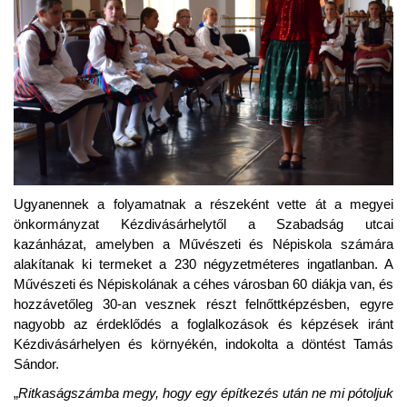
Ugyanennek a folyamatnak a részeként vette át a megyei
önkormányzat Kézdivásárhelytől a Szabadság utcai
kazánházat, amelyben a Művészeti és Népiskola számára
alakítanak ki termeket a 230 négyzetméteres ingatlanban. A
Művészeti és Népiskolának a céhes városban 60 diákja van, és
hozzávetőleg 30-an vesznek részt felnőttképzésben, egyre
nagyobb az érdeklődés a foglalkozások és képzések iránt
Kézdivásárhelyen és környékén, indokolta a döntést Tamás
Sándor.
„
Ritkaságszámba megy, hogy egy építkezés után ne mi pótoljuk