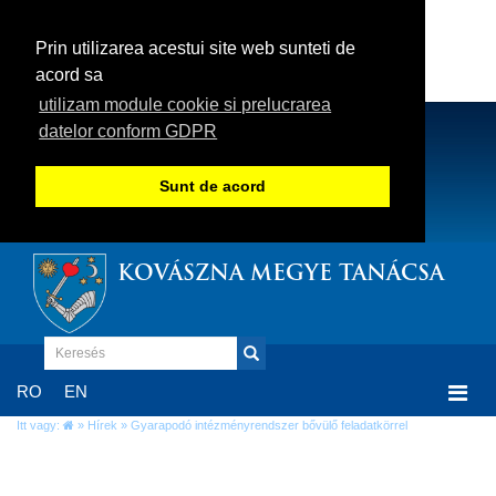
Prin utilizarea acestui site web sunteti de
acord sa
utilizam module cookie si prelucrarea
datelor conform GDPR
Sunt de acord
KOVÁSZNA MEGYE TANÁCSA
Togg
RO
EN
navi
Itt vagy:
»
Hírek
» Gyarapodó intézményrendszer bővülő feladatkörrel
Gyarapodó intézményrendszer bővülő
feladatkörrel