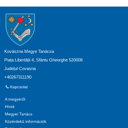
Kovászna Megye Tanácsa
Piața Libertății 4, Sfântu Gheorghe 520008
Județul Covasna
+40267311190
Kapcsolat
A megyéről
Hírek
Megyei Tanács
Közérdekű információk