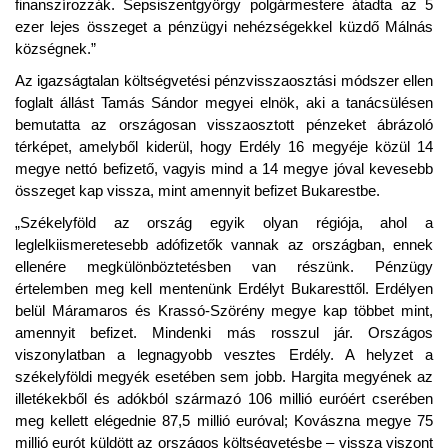
finanszírozzák. Sepsiszentgyörgy polgármestere átadta az 5
ezer lejes összeget a pénzügyi nehézségekkel küzdő Málnás
községnek.”
Az igazságtalan költségvetési pénzvisszaosztási módszer ellen
foglalt állást Tamás Sándor megyei elnök, aki a tanácsülésen
bemutatta az országosan visszaosztott pénzeket ábrázoló
térképet, amelyből kiderül, hogy Erdély 16 megyéje közül 14
megye nettó befizető, vagyis mind a 14 megye jóval kevesebb
összeget kap vissza, mint amennyit befizet Bukarestbe.
„Székelyföld az ország egyik olyan régiója, ahol a
leglelkiismeretesebb adófizetők vannak az országban, ennek
ellenére megkülönböztetésben van részünk. Pénzügy
értelemben meg kell mentenünk Erdélyt Bukaresttől. Erdélyen
belül Máramaros és Krassó-Szörény megye kap többet mint,
amennyit befizet. Mindenki más rosszul jár. Országos
viszonylatban a legnagyobb vesztes Erdély. A helyzet a
székelyföldi megyék esetében sem jobb. Hargita megyének az
illetékekből és adókból származó 106 millió euróért cserében
meg kellett elégednie 87,5 millió euróval; Kovászna megye 75
millió eurót küldött az országos költségvetésbe – vissza viszont