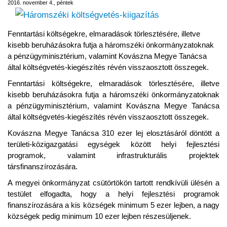
2016. november 4., péntek
Fenntartási költségekre, elmaradások törlesztésére, illetve
kisebb beruházásokra futja a háromszéki önkormányzatoknak
a pénzügyminisztérium, valamint Kovászna Megye Tanácsa
által költségvetés-kiegészítés révén visszaosztott összegek.
Fenntartási költségekre, elmaradások törlesztésére, illetve
kisebb beruházásokra futja a háromszéki önkormányzatoknak
a pénzügyminisztérium, valamint Kovászna Megye Tanácsa
által költségvetés-kiegészítés révén visszaosztott összegek.
Kovászna Megye Tanácsa 310 ezer lej elosztásáról döntött a
területi-közigazgatási egységek között helyi fejlesztési
programok, valamint infrastrukturális projektek
társfinanszírozására.
A megyei önkormányzat csütörtökön tartott rendkívüli ülésén a
testület elfogadta, hogy a helyi fejlesztési programok
finanszírozására a kis községek minimum 5 ezer lejben, a nagy
községek pedig minimum 10 ezer lejben részesüljenek.