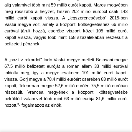
alig valamivel több mint 59 millió eurót kapott. Maros megyében
még rosszabb a helyzet, hiszen 202 millió euróból csak 143
millió eurót kapott vissza. A „legszerencsésebb” 2015-ben
Vaslui megye volt, amely a központi költségvetéshez 66 millió
euróval járult hozzá, cserébe viszont közel 105 millió eurót
kapott vissza, vagyis több mint 158 százalékában részesült a
befizetett pénznek.
A „pozitív rekordot” tartó Vaslui megye mellett Botoșani megye
67,5 millió befizetett euróját a román állam 33 millió euróval
toldotta meg, így a megye csaknem 101 millió eurót kapott
vissza. Gorj megye a 78,4 millió euróért cserében 83 millió eurót
kapott, Teleorman megye 52,6 millió euróért 75,5 millió euróban
részesült, Vrancea megyének a központi költségvetésbe
beküldött valamivel több mint 63 millió eurója 81,6 millió eurót
hozott.”- fogalmazott az elnök.