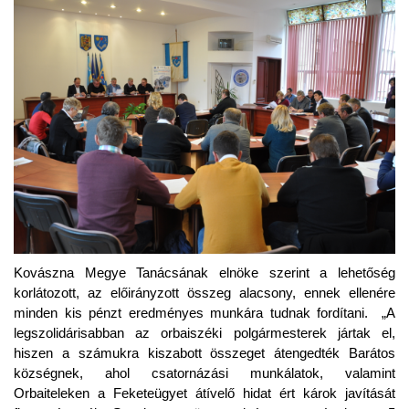
Kovászna Megye Tanácsának elnöke szerint a lehetőség
korlátozott, az előirányzott összeg alacsony, ennek ellenére
minden kis pénzt eredményes munkára tudnak fordítani. „A
legszolidárisabban az orbaiszéki polgármesterek jártak el,
hiszen a számukra kiszabott összeget átengedték Barátos
községnek, ahol csatornázási munkálatok, valamint
Orbaiteleken a Feketeügyet átívelő hidat ért károk javítását