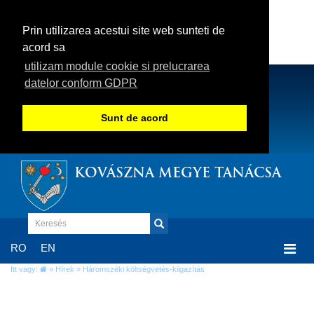
Prin utilizarea acestui site web sunteti de
acord sa
utilizam module cookie si prelucrarea
datelor conform GDPR
Sunt de acord
KOVÁSZNA MEGYE TANÁCSA
Togg
RO
EN
navi
Itt vagy:
»
Hírek
» Háromszéki költségvetés-kiigazítás
Háromszéki költségvetés-kiigazítás