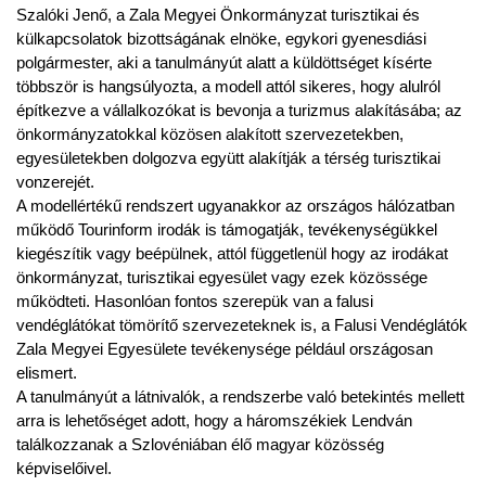
Szalóki Jenő, a Zala Megyei Önkormányzat turisztikai és
külkapcsolatok bizottságának elnöke, egykori gyenesdiási
polgármester, aki a tanulmányút alatt a küldöttséget kísérte
többször is hangsúlyozta, a modell attól sikeres, hogy alulról
építkezve a vállalkozókat is bevonja a turizmus alakításába; az
önkormányzatokkal közösen alakított szervezetekben,
egyesületekben dolgozva együtt alakítják a térség turisztikai
vonzerejét.
A modellértékű rendszert ugyanakkor az országos hálózatban
működő Tourinform irodák is támogatják, tevékenységükkel
kiegészítik vagy beépülnek, attól függetlenül hogy az irodákat
önkormányzat, turisztikai egyesület vagy ezek közössége
működteti. Hasonlóan fontos szerepük van a falusi
vendéglátókat tömörítő szervezeteknek is, a Falusi Vendéglátók
Zala Megyei Egyesülete tevékenysége például országosan
elismert.
A tanulmányút a látnivalók, a rendszerbe való betekintés mellett
arra is lehetőséget adott, hogy a háromszékiek Lendván
találkozzanak a Szlovéniában élő magyar közösség
képviselőivel.