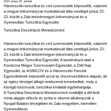
2010. június 25., péntek
Háromszéki turisztikai és civil szervezetek képviselőit, valamint
a megyei önkormányzat munkatársait látta vendégül június 22-
23. között a Zala testvérmegyei önkormányzat és a
Gyenesdiási Turisztikai Egyesület.
Turisztikai Desztináció Menedzsment
Háromszéki turisztikai és civil szervezetek képviselőit, valamint
a megyei önkormányzat munkatársait látta vendégül június 22-
23. között a Zala testvérmegyei önkormányzat és a
Gyenesdiási Turisztikai Egyesület. A tanulmányút alatt a
Kovászna Megye Turizmusáért Egyesület, a Zöld Nap
Egyesület, az ASIMCOV és a Háromszéki Panziók
Egyesületének képviselői azzal az önszerveződésre alapuló, de
az egész térséget átfogó rendszerrel ismerkedtek, mely a
kisrégió turizmusát, turisztikai kínálatát egybehangolja.
A Turisztikai Desztináció Menedzsment modelljét a dél-tiroli
minta alapján először és azóta is sikerrel alkalmazzák a
Nyugat-Balaton térségében és Zala megyében, kiemelten
Gyenesdiáson.