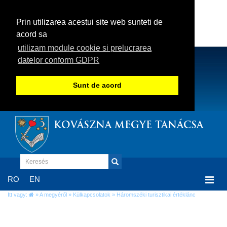
Prin utilizarea acestui site web sunteti de
acord sa
utilizam module cookie si prelucrarea
datelor conform GDPR
Sunt de acord
KOVÁSZNA MEGYE TANÁCSA
Togg
RO
EN
navi
Itt vagy:
»
A megyéről
»
Külkapcsolatok
» Háromszéki turisztikai értéklánc
Háromszéki turisztikai értéklánc