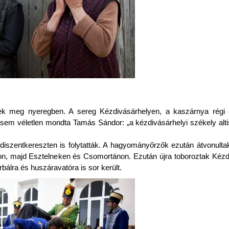
ttek meg nyeregben. A sereg Kézdivásárhelyen, a kaszárnya régi é
sem véletlen mondta Tamás Sándor: „a kézdivásárhelyi székely altis
iszentkereszten is folytatták. A hagyományőrzők ezután átvonultak
kon, majd Esztelneken és Csomortánon. Ezután újra toboroztak Kéz
bálra és huszáravatóra is sor került.