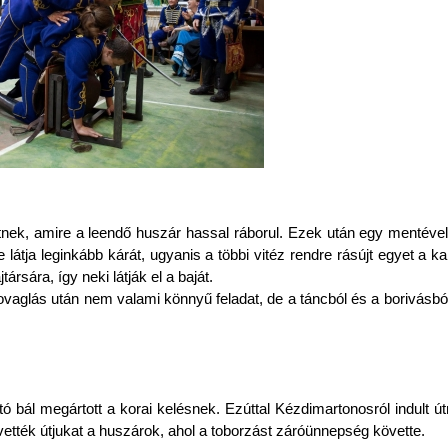
nek, amire a leendő huszár hassal ráborul. Ezek után egy mentével 
látja leginkább kárát, ugyanis a többi vitéz rendre rásújt egyet a kar
rsára, így neki látják el a baját.
lovaglás után nem valami könnyű feladat, de a táncból és a borivásbó
tó bál megártott a korai kelésnek. Ezúttal Kézdimartonosról indult ú
vették útjukat a huszárok, ahol a toborzást záróünnepség követte.