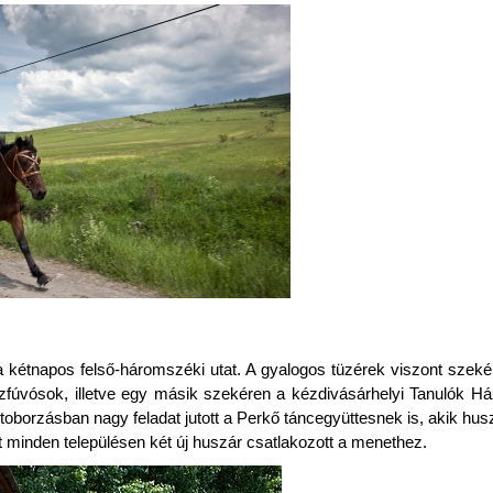
kétnapos felső-háromszéki utat. A gyalogos tüzérek viszont szeké
rézfúvósok, illetve egy másik szekéren a kézdivásárhelyi Tanulók H
 toborzásban nagy feladat jutott a Perkő táncegyüttesnek is, akik hus
nt minden településen két új huszár csatlakozott a menethez.