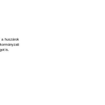
t a huszárok
nkormányzati
ot is.