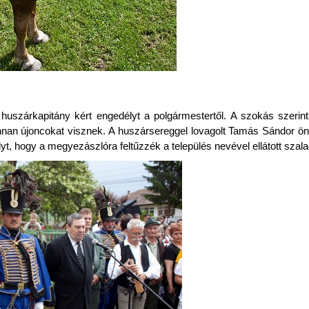
uszárkapitány kért engedélyt a polgármestertől. A szokás szerin
honnan újoncokat visznek. A huszársereggel lovagolt Tamás Sándor ö
lyt, hogy a megyezászlóra feltűzzék a település nevével ellátott szalag