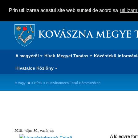
Prin utilizarea acestui site web sunteti de acord sa
utiliza
KOVÁSZNA MEGYE 
A megyéről
Hírek
Megyei Tanács
Közérdekű informác
Hivatalos Közlöny
Itt vagy:
»
Hírek
» Huszártoborzó Felső-Háromszéken
Huszártoborzó Felső-Háromsz
2010. május 30., vasárnap
A ló egyre fo