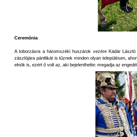
Ceremónia
A toborzásra a háromszéki huszárok vezére Kádár László h
zászlójára pántlikát is tűznek minden olyan településen, a
elnök is, ezért ő volt az, aki bejelenthette: megadja az engedé