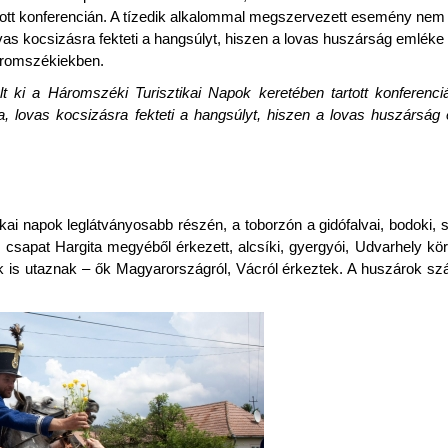
tott konferencián. A tízedik alkalommal megszervezett esemény nem
ovas kocsizásra fekteti a hangsúlyt, hiszen a lovas huszárság emlék
áromszékiekben.
t ki a Háromszéki Turisztikai Napok keretében tartott konferenciá
 lovas kocsizásra fekteti a hangsúlyt, hiszen a lovas huszársá
kai napok leglátványosabb részén, a toborzón a gidófalvai, bodoki, 
 csapat Hargita megyéből érkezett, alcsíki, gyergyói, Udvarhely körn
k is utaznak – ők Magyarországról, Vácról érkeztek. A huszárok s