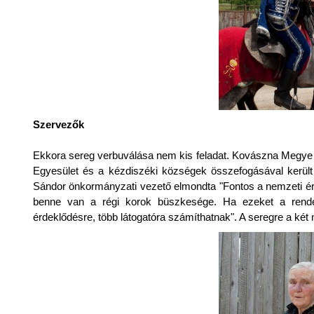
Szervezők
Ekkora sereg verbuválása nem kis feladat. Kovászna Megye T
Egyesület és a kézdiszéki községek összefogásával került
Sándor önkormányzati vezető elmondta "Fontos a nemzeti é
benne van a régi korok büszkesége. Ha ezeket a rende
érdeklődésre, több látogatóra számíthatnak". A seregre a két n