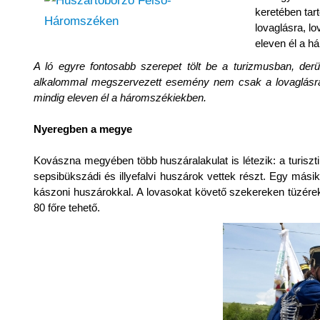
keretében tar
lovaglásra, l
eleven él a h
A ló egyre fontosabb szerepet tölt be a turizmusban, derül
alkalommal megszervezett esemény nem csak a lovaglásra,
mindig eleven él a háromszékiekben.
Nyeregben a megye
Kovászna megyében több huszáralakulat is létezik: a turiszti
sepsibükszádi és illyefalvi huszárok vettek részt. Egy másik
kászoni huszárokkal. A lovasokat követő szekereken tüzére
80 főre tehető.