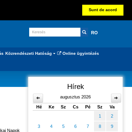
Sunt de acord
RO
ás
Közrendészeti Hatóság
Online ügyintézés
Hírek
augusztus 2026
Hé
Ke
Sz
Cs
Pé
Sz
Va
1
2
3
4
5
6
7
8
9
tikai Napok