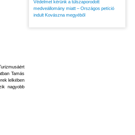
Védelmet kérünk a túlszaporodott
medveállomány miatt – Országos petíció
indult Kovászna megyéből
Turizmusáért
latban Tamás
rek lelkében
zik nagyobb