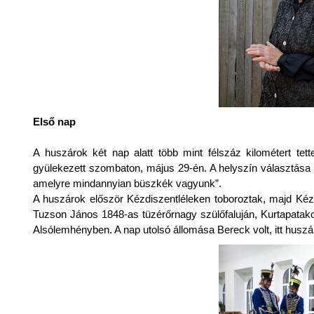
Első nap
A huszárok két nap alatt több mint félszáz kilométert te
gyülekezett szombaton, május 29-én. A helyszín választása 
amelyre mindannyian büszkék vagyunk”.
A huszárok először Kézdiszentléleken toboroztak, majd Kézd
Tuzson János 1848-as tüzérőrnagy szülőfaluján, Kurtapata
Alsólemhényben. A nap utolsó állomása Bereck volt, itt huszár