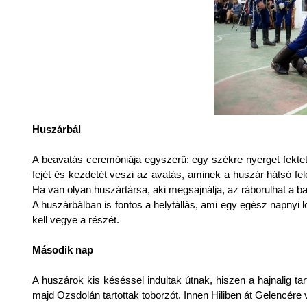
Huszárbál
A beavatás ceremóniája egyszerű: egy székre nyerget fektet
fejét és kezdetét veszi az avatás, aminek a huszár hátsó fele 
Ha van olyan huszártársa, aki megsajnálja, az ráborulhat a bajtá
A huszárbálban is fontos a helytállás, ami egy egész napnyi 
kell vegye a részét.
Második nap
A huszárok kis késéssel indultak útnak, hiszen a hajnalig tar
majd Ozsdolán tartottak toborzót. Innen Hiliben át Gelencére 