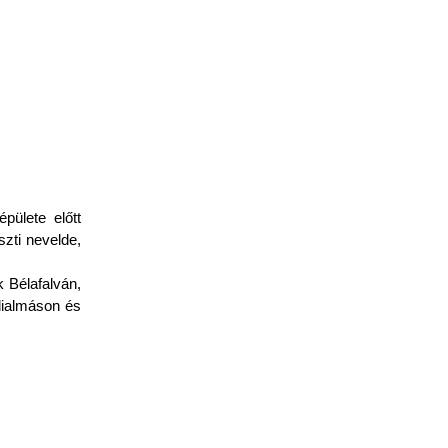
pülete előtt
zti nevelde,
 Bélafalván,
dialmáson és