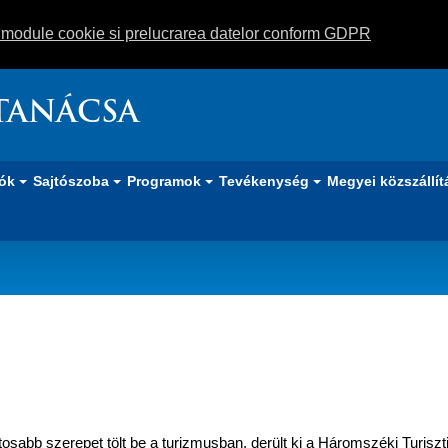
m module cookie si prelucrarea datelor conform GDPR
TANÁCSA
iók
Sajtószoba
Programok
Tevékenység
Megyei közszállít
éken
ntosabb szerepet tölt be a turizmusban, derült ki a Háromszéki Turisz