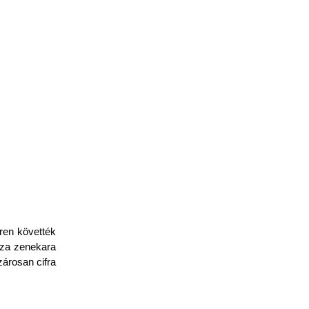
ren követték
áza zenekara
zárosan cifra