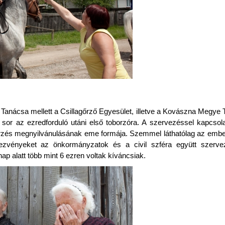
anácsa mellett a Csillagőrző Egyesület, illetve a Kovászna Megye 
 sor az ezredforduló utáni első toborzóra. A szervezéssel kapcso
rzés megnyilvánulásának eme formája. Szemmel láthatólag az embe
zvényeket az önkormányzatok és a civil szféra együtt szerve
ap alatt több mint 6 ezren voltak kíváncsiak.