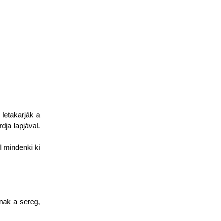
letakarják a
dja lapjával.
l mindenki ki
tnak a sereg,