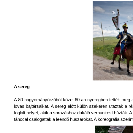
A sereg
A 80 hagyományőrzőből közel 60-an nyeregben tették meg a 
lovas bajtársaikat. A sereg előtt külön szekéren utaztak a 
foglalt helyet, akik a sorozáshoz dukáló verbunkost húzták. A
tánccal csalogatták a leendő huszárokat. A koreográfia szeri