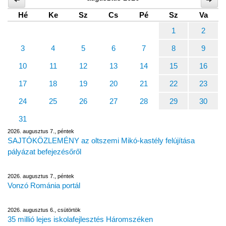
Hé
Ke
Sz
Cs
Pé
Sz
Va
1
2
3
4
5
6
7
8
9
10
11
12
13
14
15
16
17
18
19
20
21
22
23
24
25
26
27
28
29
30
31
2026. augusztus 7., péntek
SAJTÓKÖZLEMÉNY az oltszemi Mikó-kastély felújítása
pályázat befejezésőről
2026. augusztus 7., péntek
Vonzó Románia portál
2026. augusztus 6., csütörtök
35 millió lejes iskolafejlesztés Háromszéken