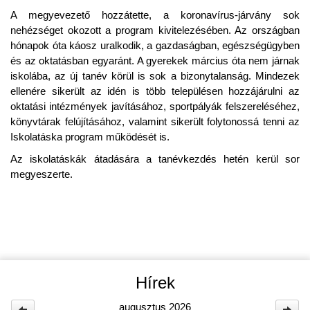
A megyevezető hozzátette, a koronavírus-járvány sok
nehézséget okozott a program kivitelezésében. Az országban
hónapok óta káosz uralkodik, a gazdaságban, egészségügyben
és az oktatásban egyaránt. A gyerekek március óta nem járnak
iskolába, az új tanév körül is sok a bizonytalanság. Mindezek
ellenére sikerült az idén is több településen hozzájárulni az
oktatási intézmények javításához, sportpályák felszereléséhez,
könyvtárak felújításához, valamint sikerült folytonossá tenni az
Iskolatáska program működését is.
Az iskolatáskák átadására a tanévkezdés hetén kerül sor
megyeszerte.
Hírek
augusztus 2026