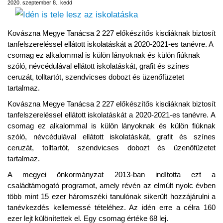
2020. szeptember 8., kedd
Kovászna Megye Tanácsa 2 227 előkészítős kisdiáknak biztosít
tanfelszereléssel ellátott iskolatáskát a 2020-2021-es tanévre. A
csomag ez alkalommal is külön lányoknak és külön fiúknak
szóló, névcédulával ellátott iskolatáskát, grafit és színes
ceruzát, tolltartót, szendvicses dobozt és üzenőfüzetet
tartalmaz.
Kovászna Megye Tanácsa 2 227 előkészítős kisdiáknak biztosít
tanfelszereléssel ellátott iskolatáskát a 2020-2021-es tanévre. A
csomag ez alkalommal is külön lányoknak és külön fiúknak
szóló, névcédulával ellátott iskolatáskát, grafit és színes
ceruzát, tolltartót, szendvicses dobozt és üzenőfüzetet
tartalmaz.
A megyei önkormányzat 2013-ban indította ezt a
családtámogató programot, amely révén az elmúlt nyolc évben
több mint 15 ezer háromszéki tanulónak sikerült hozzájárulni a
tanévkezdés kellemessé tételéhez. Az idén erre a célra 160
ezer lejt különítettek el. Egy csomag értéke 68 lej.