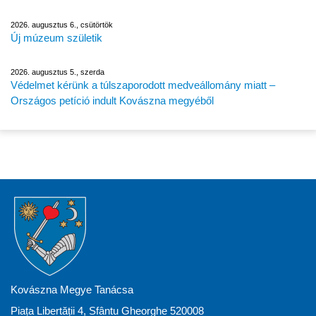
2026. augusztus 6., csütörtök
Új múzeum születik
2026. augusztus 5., szerda
Védelmet kérünk a túlszaporodott medveállomány miatt –
Országos petíció indult Kovászna megyéből
Kovászna Megye Tanácsa
Piața Libertății 4, Sfântu Gheorghe 520008