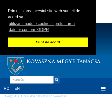
Prin utilizarea acestui site web sunteti de
acord sa
utilizam module cookie si prelucrarea
datelor conform GDPR
Sunt de acord
KOVÁSZNA MEGYE TANÁCSA
Togg
RO
EN
navi
Itt vagy:
»
Hírek
» Idén is tele lesz az iskolatáska
Idén is tele lesz az iskolatáska