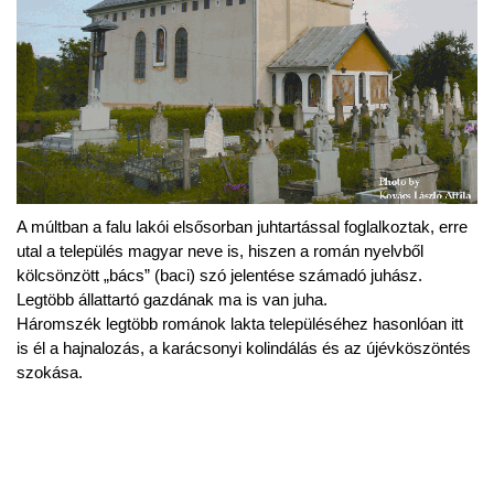
A múltban a falu lakói elsősorban juhtartással foglalkoztak, erre
utal a település magyar neve is, hiszen a román nyelvből
kölcsönzött „bács” (baci) szó jelentése számadó juhász.
Legtöbb állattartó gazdának ma is van juha.
Háromszék legtöbb románok lakta településéhez hasonlóan itt
is él a hajnalozás, a karácsonyi kolindálás és az újévköszöntés
szokása.