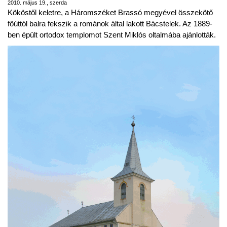
2010. május 19., szerda
Kököstől keletre, a Háromszéket Brassó megyével összekötő
főúttól balra fekszik a románok által lakott Bácstelek. Az 1889-
ben épült ortodox templomot Szent Miklós oltalmába ajánlották.