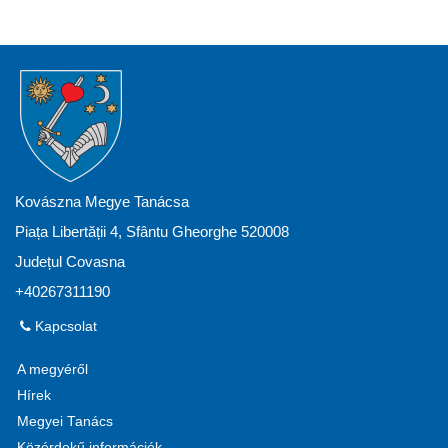
Kovászna Megye Tanácsa
Piața Libertății 4, Sfântu Gheorghe 520008
Județul Covasna
+40267311190
Kapcsolat
A megyéről
Hírek
Megyei Tanács
Közérdekű információk