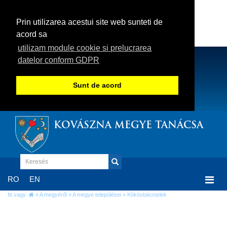
Prin utilizarea acestui site web sunteti de
acord sa
utilizam module cookie si prelucrarea
datelor conform GDPR
Sunt de acord
KOVÁSZNA MEGYE TANÁCSA
Togg
RO
EN
navi
Itt vagy:
»
A megyéről
»
A megye települései
» Kökösbácstelek
Kökösbácstelek