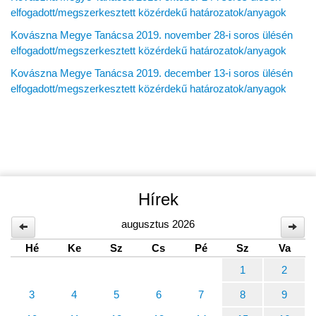
elfogadott/megszerkesztett közérdekű határozatok/anyagok
Kovászna Megye Tanácsa 2019. november 28-i soros ülésén
elfogadott/megszerkesztett közérdekű határozatok/anyagok
Kovászna Megye Tanácsa 2019. december 13-i soros ülésén
elfogadott/megszerkesztett közérdekű határozatok/anyagok
Hírek
augusztus 2026
Hé
Ke
Sz
Cs
Pé
Sz
Va
1
2
3
4
5
6
7
8
9