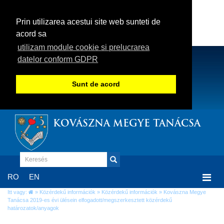
Prin utilizarea acestui site web sunteti de
acord sa
utilizam module cookie si prelucrarea
datelor conform GDPR
Sunt de acord
KOVÁSZNA MEGYE TANÁCSA
Togg
RO
EN
navi
Itt vagy:
»
Közérdekű információk
»
Közérdekű információk
» Kovászna Megye
Tanácsa 2019-es évi ülésein elfogadott/megszerkesztett közérdekű
határozatok/anyagok