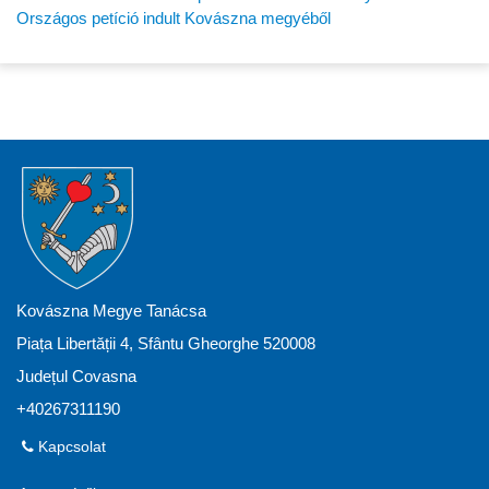
Országos petíció indult Kovászna megyéből
Kovászna Megye Tanácsa
Piața Libertății 4, Sfântu Gheorghe 520008
Județul Covasna
+40267311190
Kapcsolat