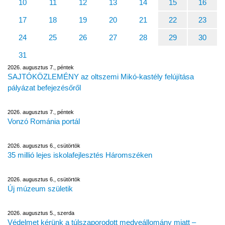
10
11
12
13
14
15
16
17
18
19
20
21
22
23
24
25
26
27
28
29
30
31
2026. augusztus 7., péntek
SAJTÓKÖZLEMÉNY az oltszemi Mikó-kastély felújítása
pályázat befejezésőről
2026. augusztus 7., péntek
Vonzó Románia portál
2026. augusztus 6., csütörtök
35 millió lejes iskolafejlesztés Háromszéken
2026. augusztus 6., csütörtök
Új múzeum születik
2026. augusztus 5., szerda
Védelmet kérünk a túlszaporodott medveállomány miatt –