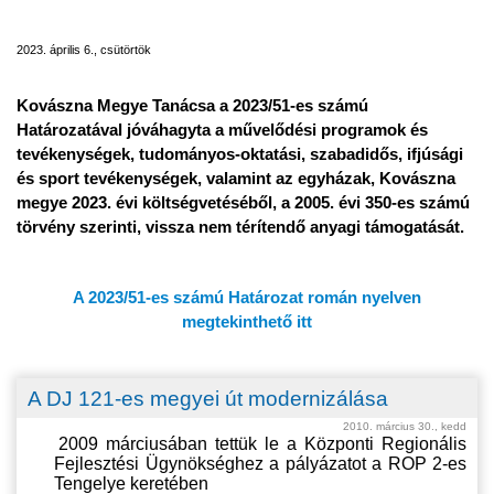
pályázati kiírásának eredményei
2023. április 6., csütörtök
Kovászna Megye Tanácsa a 2023/51-es számú
Határozatával jóváhagyta a művelődési programok és
tevékenységek, tudományos-oktatási, szabadidős, ifjúsági
és sport tevékenységek, valamint az egyházak, Kovászna
megye 2023. évi költségvetéséből, a 2005. évi 350-es számú
törvény szerinti, vissza nem térítendő anyagi támogatását.
A 2023/51-es számú Határozat román nyelven
megtekinthető itt
A DJ 121-es megyei út modernizálása
2010. március 30., kedd
2009 m
árciusában tettük le a Központi Regionális
Fejlesztési Ügynökséghez a pályázatot a R
OP
2-es
Tengelye keretében