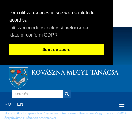
Prin utilizarea acestui site web sunteti de
acord sa
utilizam module cookie si prelucrarea
datelor conform GDPR
Sunt de acord
KOVÁSZNA MEGYE TANÁCSA
Togg
RO
EN
navi
Itt vagy:
»
Programok
»
Pályázatok
»
Archívum
» Kovászna Megye Tanácsa 2023.
évi pályázati kiírásának eredményei
Kovászna Megye Tanácsa 2023. évi