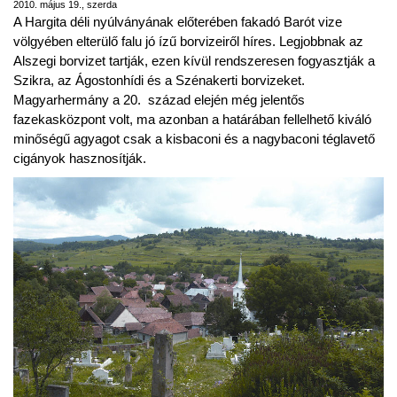
2010. május 19., szerda
A Hargita déli nyúlványának előterében fakadó Barót vize
völgyében elterülő falu jó ízű borvizeiről híres. Legjobbnak az
Alszegi borvizet tartják, ezen kívül rendszeresen fogyasztják a
Szikra, az Ágostonhídi és a Szénakerti borvizeket.
Magyarhermány a 20. század elején még jelentős
fazekasközpont volt, ma azonban a határában fellelhető kiváló
minőségű agyagot csak a kisbaconi és a nagybaconi téglavető
cigányok hasznosítják.