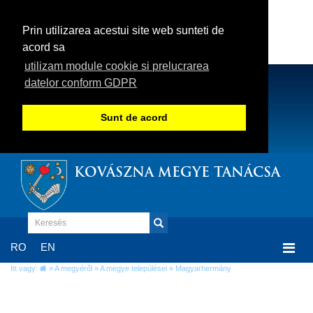
Prin utilizarea acestui site web sunteti de
acord sa
utilizam module cookie si prelucrarea
datelor conform GDPR
Sunt de acord
KOVÁSZNA MEGYE TANÁCSA
Togg
RO
EN
navi
Itt vagy:
»
A megyéről
»
A megye települései
» Magyarhermány
Magyarhermány