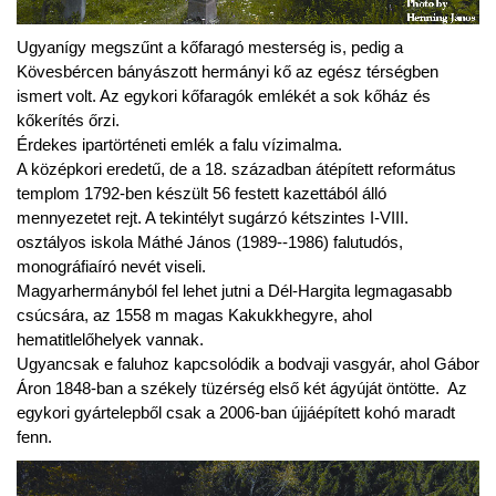
Ugyanígy megszűnt a kőfaragó mesterség is, pedig a
Kövesbércen bányászott hermányi kő az egész térségben
ismert volt. Az egykori kőfaragók emlékét a sok kőház és
kőkerítés őrzi.
Érdekes ipartörténeti emlék a falu vízimalma.
A középkori eredetű, de a 18. században átépített református
templom 1792-ben készült 56 festett kazettából álló
mennyezetet rejt. A tekintélyt sugárzó kétszintes I-VIII.
osztályos iskola Máthé János (1989--1986) falutudós,
monográfiaíró nevét viseli.
Magyarhermányból fel lehet jutni a Dél-Hargita legmagasabb
csúcsára, az 1558 m magas Kakukkhegyre, ahol
hematitlelőhelyek vannak.
Ugyancsak e faluhoz kapcsolódik a bodvaji vasgyár, ahol Gábor
Áron 1848-ban a székely tüzérség első két ágyúját öntötte. Az
egykori gyártelepből csak a 2006-ban újjáépített kohó maradt
fenn.