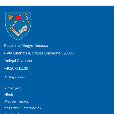
Kovászna Megye Tanácsa
Piața Libertății 4, Sfântu Gheorghe 520008
Județul Covasna
+40267311190
Kapcsolat
A megyéről
Hírek
Megyei Tanács
Közérdekű információk