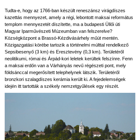
Tudta-e, hogy az 1766-ban készült reneszánsz virágdíszes
kazettás mennyezet, amely a régi, lebontott maksai református
templom mennyezetét díszítette, ma a budapesti Üllői úti
Magyar Iparművészeti Múzeumban van felszerelve?
Községközpont a Brassó-Kézdivásárhely műút mentén.
Közigazgatási körébe tartozik a történelmi múlttal rendelkező
Sepsibesenyő (3 km) és Eresztevény (0,3 km). Területéről
neolitikumi, római és Árpád-kori leletek kerültek felszínre. Fenn
a maksai erdőn van a Várhányás nevű régészeti pont, mely
földsánccal megerősített telephelynek látszik. Területéről
bronzkori szalagdíszes kerámia került ki. A fejedelemségek
idején itt tartották a székely nemzetgyűlések egy részét.