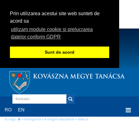
Prin utilizarea acestui site web sunteti de
acord sa
utilizam module cookie si prelucrarea
datelor conform GDPR
Sunt de acord
KOVÁSZNA MEGYE TANÁCSA
Togg
RO
EN
navi
Itt vagy:
»
A megyéről
»
A megye települései
» Maksa
Maksa