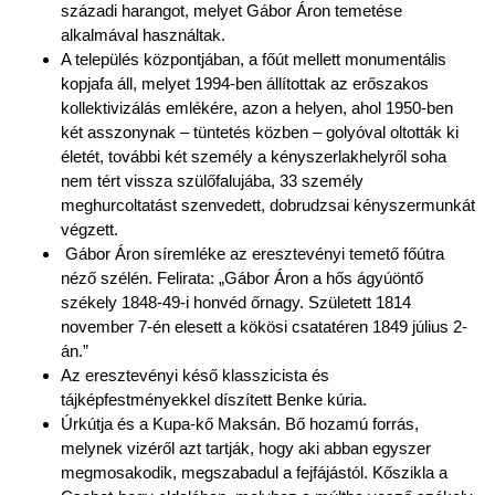
századi harangot, melyet Gábor Áron temetése
alkalmával használtak.
A település központjában, a főút mellett monumentális
kopjafa áll, melyet 1994-ben állítottak az erőszakos
kollektivizálás emlékére, azon a helyen, ahol 1950-ben
két asszonynak – tüntetés közben – golyóval oltották ki
életét, további két személy a kényszerlakhelyről soha
nem tért vissza szülőfalujába, 33 személy
meghurcoltatást szenvedett, dobrudzsai kényszermunkát
végzett.
Gábor Áron síremléke az eresztevényi temető főútra
néző szélén. Felirata: „Gábor Áron a hős ágyúöntő
székely 1848-49-i honvéd őrnagy. Született 1814
november 7-én elesett a kökösi csatatéren 1849 július 2-
án.”
Az eresztevényi késő klasszicista és
tájképfestményekkel díszített Benke kúria.
Úrkútja és a Kupa-kő Maksán. Bő hozamú forrás,
melynek vizéről azt tartják, hogy aki abban egyszer
megmosakodik, megszabadul a fejfájástól. Kőszikla a