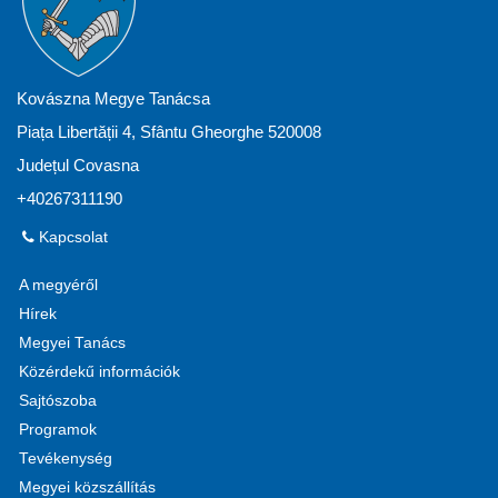
Kovászna Megye Tanácsa
Piața Libertății 4, Sfântu Gheorghe 520008
Județul Covasna
+40267311190
Kapcsolat
A megyéről
Hírek
Megyei Tanács
Közérdekű információk
Sajtószoba
Programok
Tevékenység
Megyei közszállítás