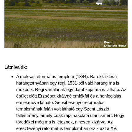
Látnivalók:
A maksai református templom (1894). Barokk ízlésű
harangtornyában egy régi, 1531-ből való harang ma is
működik. Régi várfalának egy darabkája ma is látható. Az
épület előtt Erzsébet királyné emlékfái és a honfoglalás
emlékműve látható. Sepsibesenyő református
templomának falán volt látható egy Szent László
falfestmény, amely csak rajzmásolata után ismert. Hogy
töredékei még ma is léteznek, nincsen kizárva. Az
eresztevényi református templomban őrzik azt a XV.