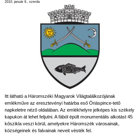
2010. január 6., szerda
Itt látható a Háromszéki Magyarok Világtalálkozójának
emlékműve az eresztevényi határba eső Óriáspince-tető
napkeletre néző oldalában. Az emlékhelyre jelképes kis székely
kapukon át lehet feljutni. A fából épült monumentális alkotást 45
kőszikla veszi körül, amelyekre Háromszék városainak,
községeinek és falvainak neveit vésték fel.