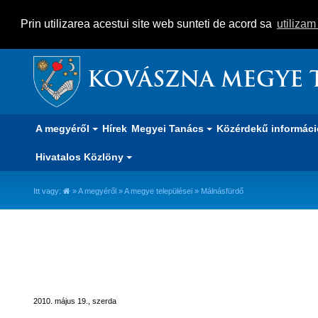
Prin utilizarea acestui site web sunteti de acord sa
utiliza
KOVÁSZNA MEGYE 
A megyéről
Hírek
Megyei Tanács
Közérdekű informác
Hivatalos Közlöny
Itt vagy:
»
A megyéről
»
A megye települései
» Málnásfürdő
Málnásfürdő
2010. május 19., szerda