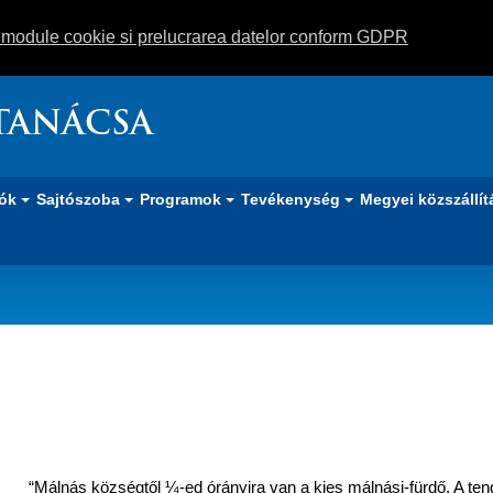
m module cookie si prelucrarea datelor conform GDPR
TANÁCSA
iók
Sajtószoba
Programok
Tevékenység
Megyei közszállít
“Málnás községtől ¼-ed órányira van a kies málnási-fürdő. A ten