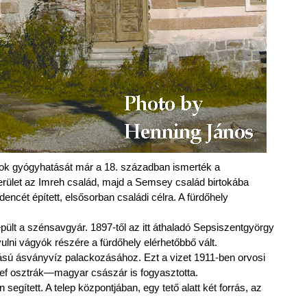
rrások gyógyhatását már a 18. században ismerték a
erület az Imreh család, majd a Semsey család birtokába
ncét épített, elsősorban családi célra. A fürdőhely
ült a szénsavgyár. 1897-től az itt áthaladó Sepsiszentgyörgy
ni vágyók részére a fürdőhely elérhetőbbő vált.
sú ásványvíz palackozásához. Ezt a vizet 1911-ben orvosi
ef osztrák—magyar császár is fogyasztotta.
gített. A telep központjában, egy tető alatt két forrás, az