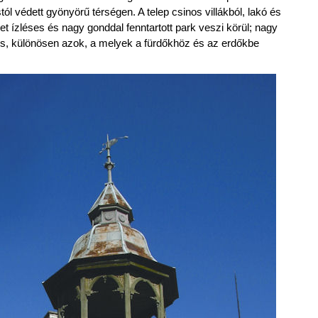
tól védett gyönyörű térségen. A telep csinos villákból, lakó és
et ízléses és nagy gonddal fenntartott park veszi körül; nagy
is, különösen azok, a melyek a fürdőkhöz és az erdőkbe