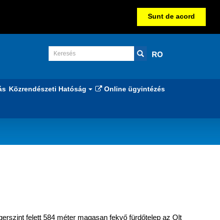
Sunt de acord
RO
ás
Közrendészeti Hatóság
Online ügyintézés
gerszint felett 584 méter magasan fekvő fürdőtelep az Olt