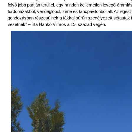
folyó jobb partján terül el, egy minden kellemetlen levegő-éramlás
fürdőházakból, vendéglőből, zene és táncpavilonból áll. Az egész
gondozásban részesülnek a fákkal sűrűn szegélyezett sétautak 
vezetnek” – írta Hankó Vilmos a 19. század végén.