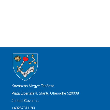
Kovászna Megye Tanácsa
Piața Libertății 4, Sfântu Gheorghe 520008
Județul Covasna
+40267311190