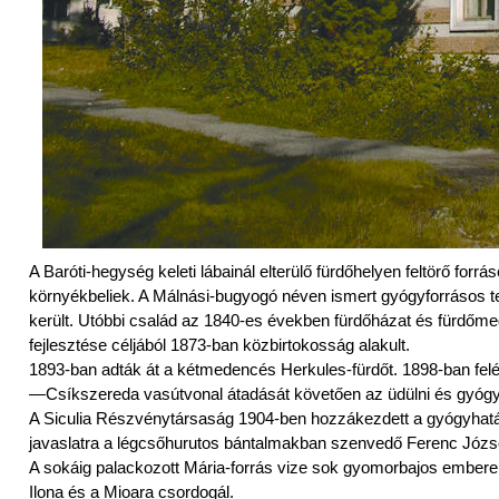
A Baróti-hegység keleti lábainál elterülő fürdőhelyen feltörő fo
környékbeliek. A Málnási-bugyogó néven ismert gyógyforrásos t
került. Utóbbi család az 1840-es években fürdőházat és fürdőmede
fejlesztése céljából 1873-ban közbirtokosság alakult.
1893-ban adták át a kétmedencés Herkules-fürdőt. 1898-ban felép
—Csíkszereda vasútvonal átadását követően az üdülni és gyógyul
A Siculia Részvénytársaság 1904-ben hozzákezdett a gyógyhatá
javaslatra a légcsőhurutos bántalmakban szenvedő Ferenc Józs
A sokáig palackozott Mária-forrás vize sok gyomorbajos emberen se
Ilona és a Mioara csordogál.