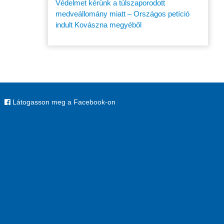
Védelmet kérünk a túlszaporodott
medveállomány miatt – Országos petíció
indult Kovászna megyéből
Látogasson meg a Facebook-on