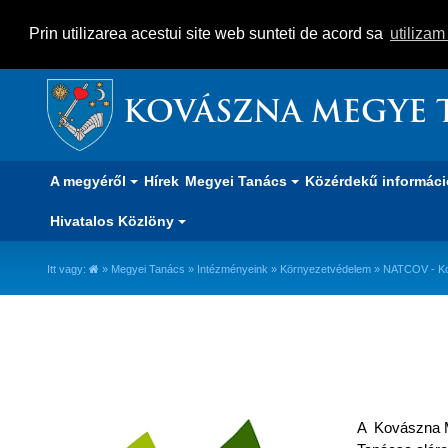
Prin utilizarea acestui site web sunteti de acord sa
utiliza
KOVÁSZNA MEGYE 
A megyéről
Hírek
Megyei Tanács
Közérdekű informác
Hivatalos Közlöny
Itt vagy:
»
Megyei Tanács
»
Intézményeink
»
Környezetvédelem
» NATCOV - Ko
NATCOV - Kovászna Megyei Te
A Kovászna M