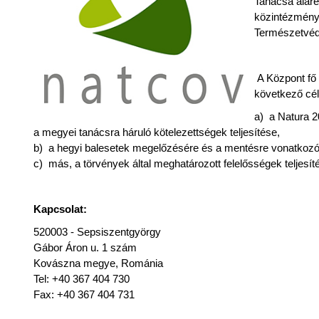
Tanácsa aláre
közintézmény,
Természetvéde
A Központ fő 
következő cél
a) a Natura 2
a megyei tanácsra háruló kötelezettségek teljesítése,
b) a hegyi balesetek megelőzésére és a mentésre vonatkoz
c) más, a törvények által meghatározott felelősségek teljesít
Kapcsolat:
520003 - Sepsiszentgyörgy
Gábor Áron u. 1 szám
Kovászna megye, Románia
Tel: +40 367 404 730
Fax: +40 367 404 731