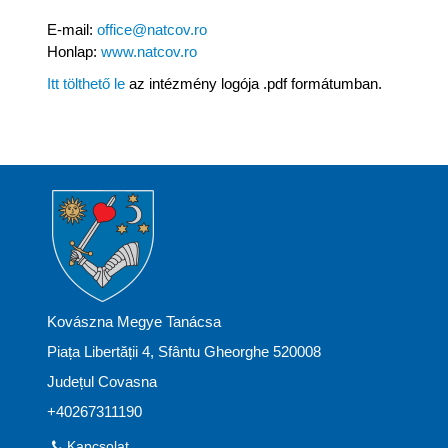
E-mail:
office@natcov.ro
Honlap:
www.natcov.ro
Itt tölthető le
az intézmény logója .pdf formátumban.
Kovászna Megye Tanácsa
Piața Libertății 4, Sfântu Gheorghe 520008
Județul Covasna
+40267311190
Kapcsolat