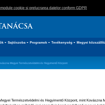
m module cookie si prelucrarea datelor conform GDPR
TANÁCSA
iók
Sajtószoba
Programok
Tevékenység
Megyei közszállít
vászna Megyei Természetvédelmi és Hegyimentő Központ
rmészetvédelmi és Hegyimentő Kö
egyei Természetvédelmi és Hegyimentő Központ, mint Kovászna 