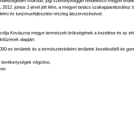
ndeltségében működő, jogi személyiséggel rendelkező megyei érdek
 2012. június 1-jével jött létre, a megyei tanács szakapparátusához t
lmi és turizmusfejlesztési részleg átszervezésével.
célja Kovászna megye természeti örökségének a kezelése és az ért
kitűzések alapján:
000-es területek és a természetvédelmi területek kezeléséből és go
ó tevékenységek végzése,
ése.