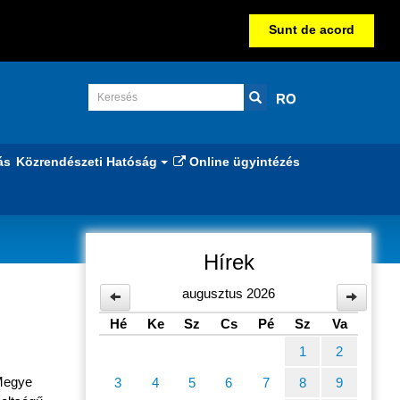
Sunt de acord
RO
ás
Közrendészeti Hatóság
Online ügyintézés
Hírek
zpont
augusztus 2026
Hé
Ke
Sz
Cs
Pé
Sz
Va
1
2
Megye
3
4
5
6
7
8
9