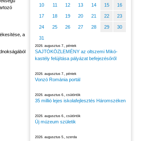
eltségű
10
11
12
13
14
15
16
artozó
17
18
19
20
21
22
23
24
25
26
27
28
29
30
ékesítése, a
31
2026. augusztus 7., péntek
ndnokságából
SAJTÓKÖZLEMÉNY az oltszemi Mikó-
kastély felújítása pályázat befejezésőről
2026. augusztus 7., péntek
Vonzó Románia portál
2026. augusztus 6., csütörtök
35 millió lejes iskolafejlesztés Háromszéken
2026. augusztus 6., csütörtök
Új múzeum születik
2026. augusztus 5., szerda