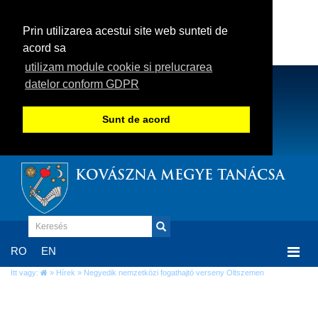
Prin utilizarea acestui site web sunteti de
acord sa
utilizam module cookie si prelucrarea
datelor conform GDPR
Sunt de acord
KOVÁSZNA MEGYE TANÁCSA
Togg
RO
EN
navi
Itt vagy:
»
Hírek
» Negyedik nemzetközi fogathajtó verseny Oltszemen
Negyedik nemzetközi fogathajtó verseny
Oltszemen