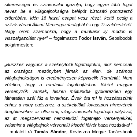
sikerességét és színvonalát igazolja, hogy egyre több fogat
nevez be a világbajnokságra belépőt biztosító pontszerző
erőpróbára. Idén 16 hazai csapat vesz részt, kettő pedig a
szilvásváradi Állami Ménesgazdaságból és egy Tiszakécskéről.
Nagy öröm számunkra, hogy a munkánk ily módon is
visszaigazolást nyer”
– fogalmazott
Fodor István
, Sepsibodok
polgármestere.
„Büszkék vagyunk a székelyföldi fogathajtókra, akik nemcsak
az országos mezőnyben járnak az élen, de számos
világbajnokságon is eredményesen képviselik Romániát. Nem
véletlen, hogy a romániai fogathajtásban főként magyar
versenyzők vannak, hiszen múltunkba gyökerezően egy
láthatatlan szál fűz a lovakhoz. Évek óta mi is hozzáteszünk
ehhez a nagy egészhez, a székelyföldi lovassport hírnevének
öregbítéséhez az oltszemi, világszínvonalú fogathajtó pályával,
az itt megszervezett nemzetközi fogathajtó versenyekkel,
valamint a világbajnok vérvonalú kisbéri félvér haza hozásával
”
– mutatott rá
Tamás Sándor
, Kovászna Megye Tanácsának