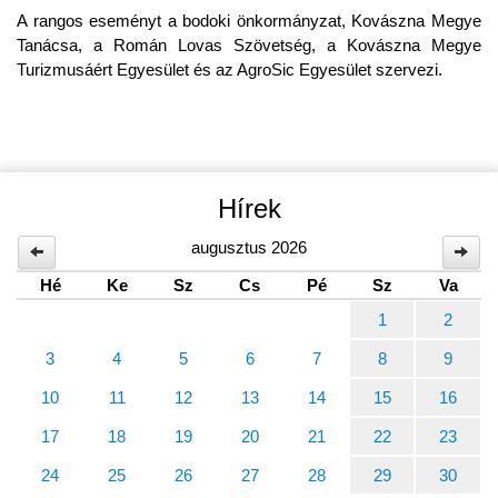
A rangos eseményt a bodoki önkormányzat, Kovászna Megye
Tanácsa, a Román Lovas Szövetség, a Kovászna Megye
Turizmusáért Egyesület és az AgroSic Egyesület szervezi.
Hírek
augusztus 2026
Hé
Ke
Sz
Cs
Pé
Sz
Va
1
2
3
4
5
6
7
8
9
10
11
12
13
14
15
16
17
18
19
20
21
22
23
24
25
26
27
28
29
30