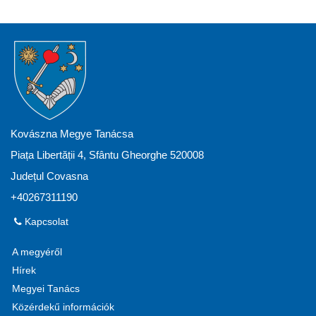
Kovászna Megye Tanácsa
Piața Libertății 4, Sfântu Gheorghe 520008
Județul Covasna
+40267311190
Kapcsolat
A megyéről
Hírek
Megyei Tanács
Közérdekű információk