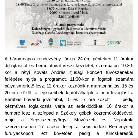
A háromnapos rendezvény június 24-én, pénteken
11 órakor
díjhajtással és bemutatóval veszi kezdetét, szombaton
10:30-
kor a rétyi Kováts András ifjúsági koncert fúvószenekar
fellépése nyitja a programot,
11:30-kor a fogatok számára
pályaismertető lesz, 12 órakor kezdődik a maratonhajtás.
15 és
20
óra között a legkisebbek kipróbálhatják a
póni lovaglást a
Barabás Lovarda jóvoltából, 15 és 17 óra között pedig
k
ézműves foglalkozás várja az érdeklődőket.
16 órakor a
humoré lesz a színpad a Székely góbék közreműködésével
,
majd
a Sepsiszentgyörgyi Művészeti és Népiskola
szervezésében 17 órakor fellép a sepsibodoki Reménység
furulyacsoport, ezt követően pedig a Kincskeresők