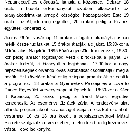
Néptáncegyüttes előadását láthatja a közönség. Délután 18
órától a bodoki önkormányzat nevében felköszöntik az
a
ranylakodalmukat ünneplő községbeli házaspárokat. Este
19
órakor az Álljunk meg együttes, 20 órakor pedig a Piramis
együttes koncertezik.
Június 26-án, vasárnap
11 órakor a fogatok akadályhajtásban
mérik össze tudásukat,
15 órakor átadják a díjakat.
15:30-kor a
Mikóújfalusi
Nagykürt 1995 Fúvósegyesület koncertezik
,
16:30-
kor pedig amatőr fogathajtók veszik birtokukba a pályát, 17
órakor kiderül, ki bizonyult a legjobbnak. 17:30-kor a nagy
népszerűségnek örvendő lovas akrobatikát csodálhatják meg a
nézők. Ezt követően késő estig színpadi produkciók színesítik
a programot: 18 órakor a Gyermekek Palotája és a Love to
Dance Egyesület versenycsapatai lépnek fel, 18:30-kor a Káer
ft Kapriccio, 20 órakor pedig a Trend Music együttes
koncertezik. Az eseményt tűzijáték zárja.
A rendezvény alatt
állandó programjaként kalandsziget várja a kicsiket szombat-
vasárnap, 1
0
és 18
óra között a sepsiszentgyörgyi Máltai
Szeretetszolgálat szervezésében, a felnőtteket pedig kézműves
vásár, illetve lacikonyha.