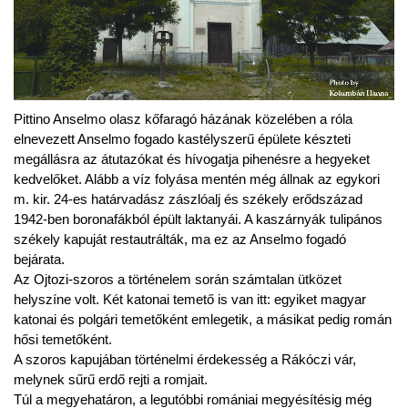
Pittino Anselmo olasz kőfaragó házának közelében a róla
elnevezett Anselmo fogado kastélyszerű épülete készteti
megállásra az átutazókat és hívogatja pihenésre a hegyeket
kedvelőket. Alább a víz folyása mentén még állnak az egykori
m. kir. 24-es határvadász zászlóalj és székely erődszázad
1942-ben boronafákból épült laktanyái. A kaszárnyák tulipános
székely kapuját restautrálták, ma ez az Anselmo fogadó
bejárata.
Az Ojtozi-szoros a történelem során számtalan ütközet
helyszíne volt. Két katonai temető is van itt: egyiket magyar
katonai és polgári temetőként emlegetik, a másikat pedig román
hősi temetőként.
A szoros kapujában történelmi érdekesség a Rákóczi vár,
melynek sűrű erdő rejti a romjait.
Túl a megyehatáron, a legutóbbi romániai megyésítésig még