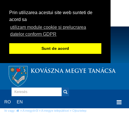
Prin utilizarea acestui site web sunteti de
acord sa
utilizam module cookie si prelucrarea
datelor conform GDPR
Sunt de acord
KOVÁSZNA MEGYE TANÁCSA
Togg
RO
EN
navi
Itt vagy:
»
A megyéről
»
A megye települései
» Ojtoztelep
Ojtoztelep