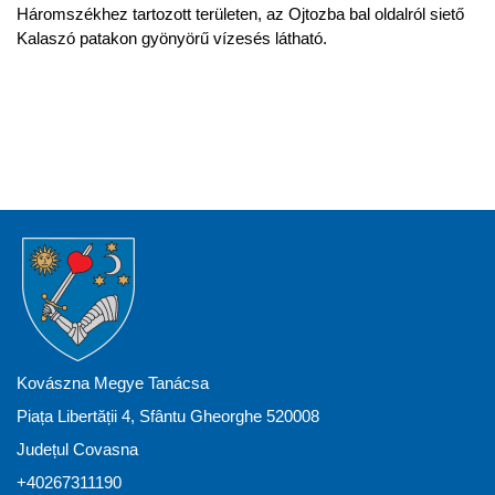
Háromszékhez tartozott területen, az Ojtozba bal oldalról siető
Kalaszó patakon gyönyörű vízesés látható.
Kovászna Megye Tanácsa
Piața Libertății 4, Sfântu Gheorghe 520008
Județul Covasna
+40267311190