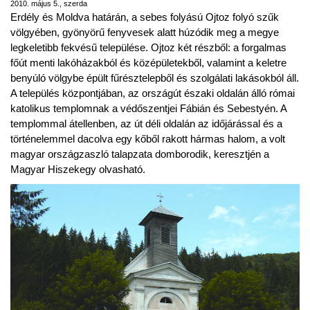
2010. május 5., szerda
Erdély és Moldva határán, a sebes folyású Ojtoz folyó szűk
völgyében, gyönyörű fenyvesek alatt húzódik meg a megye
legkeletibb fekvésű települése. Ojtoz két részből: a forgalmas
főút menti lakóházakból és középületekből, valamint a keletre
benyúló völgybe épült fűrésztelepből és szolgálati lakásokból áll.
A település központjában, az országút északi oldalán álló római
katolikus templomnak a védőszentjei Fábián és Sebestyén. A
templommal átellenben, az út déli oldalán az időjárással és a
történelemmel dacolva egy kőből rakott hármas halom, a volt
magyar országzaszló talapzata domborodik, keresztjén a
Magyar Hiszekegy olvasható.