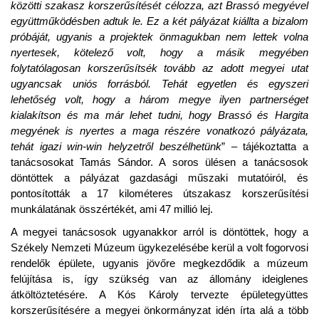
közötti szakasz korszerűsítését célozza, azt Brassó megyével
együttműködésben adtuk le. Ez a két pályázat kiállta a bizalom
próbáját, ugyanis a projektek önmagukban nem lettek volna
nyertesek, kötelező volt, hogy a másik megyében
folytatólagosan korszerűsítsék tovább az adott megyei utat
ugyancsak uniós forrásból. Tehát egyetlen és egyszeri
lehetőség volt, hogy a három megye ilyen partnerséget
kialakítson és ma már lehet tudni, hogy Brassó és Hargita
megyének is nyertes a maga részére vonatkozó pályázata,
tehát igazi win-win helyzetről beszélhetünk
” – tájékoztatta a
tanácsosokat Tamás Sándor. A soros ülésen a tanácsosok
döntöttek a pályázat gazdasági műszaki mutatóiról, és
pontosították a 17 kilométeres útszakasz korszerűsítési
munkálatának összértékét, ami 47 millió lej.
A megyei tanácsosok ugyanakkor arról is döntöttek, hogy a
Székely Nemzeti Múzeum ügykezelésébe kerül a volt fogorvosi
rendelők épülete, ugyanis jövőre megkezdődik a múzeum
felújítása is, így szükség van az állomány ideiglenes
átköltöztetésére. A Kós Károly tervezte épületegyüttes
korszerűsítésére a megyei önkormányzat idén írta alá a több