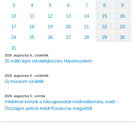
3
4
5
6
7
8
9
10
11
12
13
14
15
16
17
18
19
20
21
22
23
24
25
26
27
28
29
30
31
2026. augusztus 6., csütörtök
35 millió lejes iskolafejlesztés Háromszéken
2026. augusztus 6., csütörtök
Új múzeum születik
2026. augusztus 5., szerda
Védelmet kérünk a túlszaporodott medveállomány miatt –
Országos petíció indult Kovászna megyéből