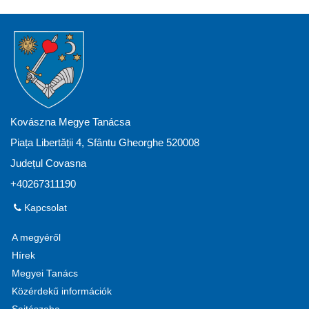
Kovászna Megye Tanácsa
Piața Libertății 4, Sfântu Gheorghe 520008
Județul Covasna
+40267311190
Kapcsolat
A megyéről
Hírek
Megyei Tanács
Közérdekű információk