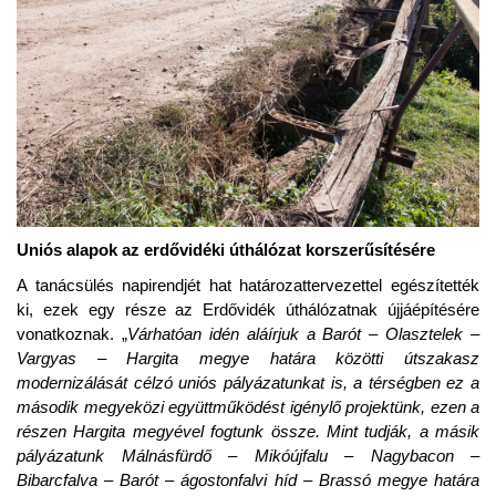
Uniós alapok az erdővidéki úthálózat korszerűsítésére
A tanácsülés napirendjét hat határozattervezettel egészítették
ki, ezek egy része az Erdővidék úthálózatnak újjáépítésére
vonatkoznak. „
Várhatóan idén aláírjuk a Barót – Olasztelek –
Vargyas – Hargita megye határa közötti útszakasz
modernizálását célzó uniós pályázatunkat is, a térségben ez a
második megyeközi együttműködést igénylő projektünk, ezen a
részen Hargita megyével fogtunk össze. Mint tudják, a másik
pályázatunk Málnásfürdő – Mikóújfalu – Nagybacon –
Bibarcfalva – Barót – ágostonfalvi híd – Brassó megye határa