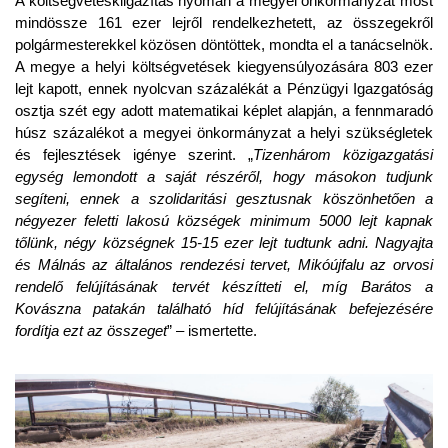
A költségvetéskiigazítás nyomán a megyei önkormányzat most
mindössze 161 ezer lejről rendelkezhetett, az összegekről
polgármesterekkel közösen döntöttek, mondta el a tanácselnök.
A megye a helyi költségvetések kiegyensúlyozására 803 ezer
lejt kapott, ennek nyolcvan százalékát a Pénzügyi Igazgatóság
osztja szét egy adott matematikai képlet alapján, a fennmaradó
húsz százalékot a megyei önkormányzat a helyi szükségletek
és fejlesztések igénye szerint. „
Tizenhárom közigazgatási
egység lemondott a saját részéről, hogy másokon tudjunk
segíteni, ennek a szolidaritási gesztusnak köszönhetően a
négyezer feletti lakosú községek minimum 5000 lejt kapnak
tőlünk, négy községnek 15-15 ezer lejt tudtunk adni. Nagyajta
és Málnás az általános rendezési tervet, Mikóújfalu az orvosi
rendelő felújításának tervét készítteti el, míg Barátos a
Kovászna patakán található híd felújításának befejezésére
fordítja ezt az összeget
” – ismertette.