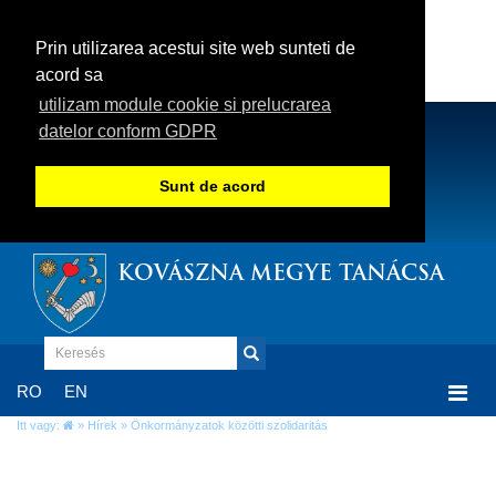
Prin utilizarea acestui site web sunteti de
acord sa
utilizam module cookie si prelucrarea
datelor conform GDPR
Sunt de acord
KOVÁSZNA MEGYE TANÁCSA
Togg
RO
EN
navi
Itt vagy:
»
Hírek
» Önkormányzatok közötti szolidaritás
Önkormányzatok közötti szolidaritás