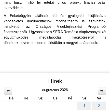
mint húsz millió lej értékű uniós projekt finanszírozási
szerződését.
A Feketeügyön található híd és gyaloghíd felújításával
kapcsolatos dokumentációk módosításáról is szavaztak,
mindkettőt az Országos Vidékfejlesztési Programból
finanszírozzák. Ugyanakkor a SERA Románia Alapítvánnyal két
együttműködési megállapodás megkötéséről is
döntöttek novemberi soros ülésükön a megyei tanácsosok.
Hírek
augusztus 2026
Hé
Ke
Sz
Cs
Pé
Sz
Va
1
2