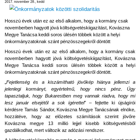
2017. november 28., kedd
Hosszú évek után ez az első alkalom, hogy a kormány csak
novemberben hagyott jóvá költségvetéskiigazítást, Kovászna
Megye Tanácsa keddi soros ülésén többek között a helyi
önkormányzatoknak szánt pénzösszegekről döntött
Hosszú évek után ez az első alkalom, hogy a kormány csak
novemberben hagyott jóvá költségvetéskiigazítást, Kovászna
Megye Tanácsa keddi soros ülésén többek között a helyi
önkormányzatoknak szánt pénzösszegekről döntött.
„
Fejetlenség és a kiszámítható jövőkép hiánya jellemzi a
jelenlegi kormányt, egyértelmű, hogy nincs pénz. Úgy
tapasztaljuk, hogy Bukarestben meg vannak riadva, hogy mi
lesz január elsejétől a sok ígérettel
” – fejtette ki újságírói
kérdésre Tamás Sándor, Kovászna Megye Tanácsának elnöke,
hozzátéve, hogy az előzetes számítások szerint jövőre
Kovászna megye 13 millió lejjel kisebb költségvetésből
gazdálkodhat, mert változik az adózási rendszer.