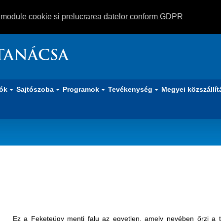
m module cookie si prelucrarea datelor conform GDPR
TANÁCSA
iók
Sajtószoba
Programok
Tevékenység
Megyei közszállít
Ez a Feketeügy menti falu az egyetlen, amely nevében őrzi a tö