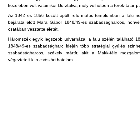
közelében volt valamikor Borzfalva, mely vélhetően a török-tatár p
Az 1842 és 1856 között épült református templomban a falu népe
bejárata előtt Mara Gábor 1848/49-es szabadságharcos, honvéd 
csatában vesztette életét.
Háromszék egyik legszebb udvarháza, a falu szélén található 18
1848/49-es szabadságharc idején több stratégiai gyűlés színhe
szabadságharcos, székely mártír, akit a Makk-féle mozgalo
végeztetett ki a császári hatalom.