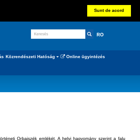
Sunt de acord
RO
ás
Közrendészeti Hatóság
Online ügyintézés
rténeti Orbaiszék emlékét. A helyi hagyomány szerint a falu