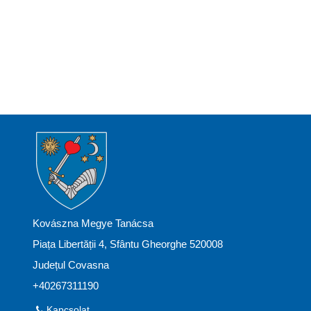
Kovászna Megye Tanácsa
Piața Libertății 4, Sfântu Gheorghe 520008
Județul Covasna
+40267311190
Kapcsolat