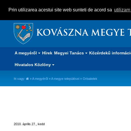
Prin utilizarea acestui site web sunteti de acord sa
utiliza
KOVÁSZNA MEGYE 
A megyéről
Hírek
Megyei Tanács
Közérdekű informác
Hivatalos Közlöny
Itt vagy:
»
A megyéről
»
A megye települései
» Orbaitelek
Orbaitelek
2010. április 27., kedd