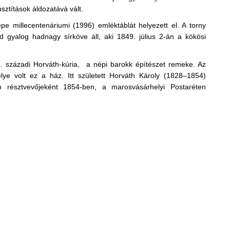
usztítások áldozatává vált.
 millecentenáriumi (1996) emléktáblát helyezett el. A torny
gyalog hadnagy sírköve áll, aki 1849. július 2-án a kökösi
. századi Horváth-kúria, a népi barokk építészet remeke. Az
lye volt ez a ház. Itt született Horváth Károly (1828–1854)
m résztvevőjeként 1854-ben, a marosvásárhelyi Postaréten