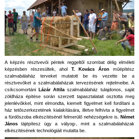
A képzés résztvevői péntek reggeltől szombat délig elméleti
képzésben részesültek, ahol
T. Kovács Áron
műépítész
szalmabálaház terveket mutatott be és vezette be a
résztvevőket a szalmabálaházak tervezésének rejtelmeibe. A
csíkcsomortáni
Lázár Attila
szalmabálaház tulajdonos, saját
zöldháza építése során szerzett tapasztalatait osztotta meg
jelenlévőkkel, mint elmondta, kiemelt figyelmet kell fordítani a
ház tetőszerkezetének kialakítására, illetve felhívta a figyelmet
a fürdőszoba elkészítésénél felmerülő nehézségekre is.
Német
János
tájépítesz úgy a vályog-, mint a szalmabálaházak
elkészítésének technológiáit mutatta be.