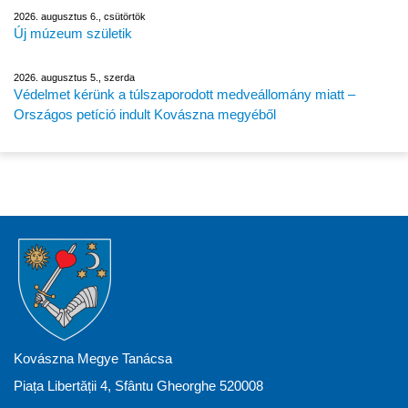
2026. augusztus 6., csütörtök
Új múzeum születik
2026. augusztus 5., szerda
Védelmet kérünk a túlszaporodott medveállomány miatt –
Országos petíció indult Kovászna megyéből
Kovászna Megye Tanácsa
Piața Libertății 4, Sfântu Gheorghe 520008