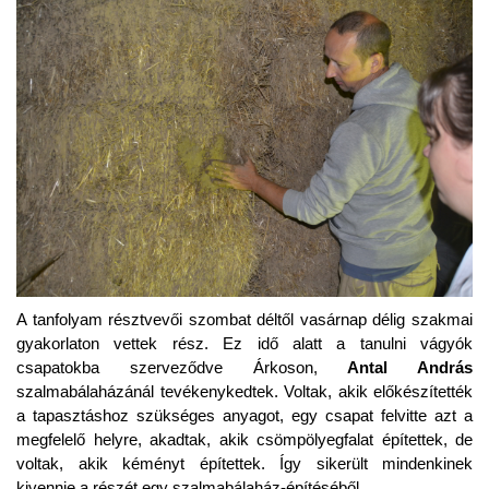
A tanfolyam résztvevői szombat déltől vasárnap délig szakmai
gyakorlaton vettek rész. Ez idő alatt a tanulni vágyók
csapatokba szerveződve Árkoson,
Antal András
szalmabálaházánál tevékenykedtek. Voltak, akik előkészítették
a tapasztáshoz szükséges anyagot, egy csapat felvitte azt a
megfelelő helyre, akadtak, akik csömpölyegfalat építettek, de
voltak, akik kéményt építettek. Így sikerült mindenkinek
kivennie a részét egy szalmabálaház-építéséből.