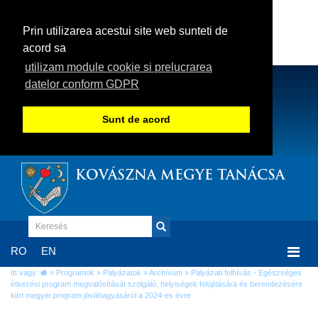
Prin utilizarea acestui site web sunteti de
acord sa
utilizam module cookie si prelucrarea
datelor conform GDPR
Sunt de acord
KOVÁSZNA MEGYE TANÁCSA
Togg
RO
EN
navi
Itt vagy:
»
Programok
»
Pályázatok
»
Archívum
» Pályázati felhívás - Egészséges
étkezési program megvalósítását szolgáló, helyiségek felújítására és berendezésére
kiírt megyei program jóváhagyásáról a 2024-es évre