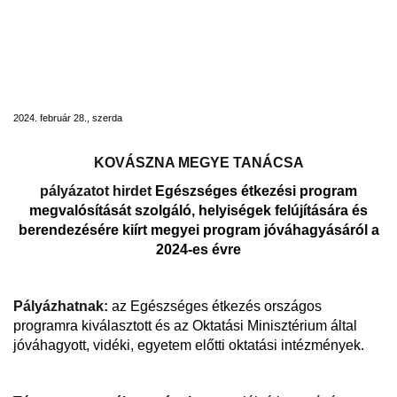
Pályázati felhívás - Egészséges étkezési
program megvalósítását szolgáló,
helyiségek felújítására és berendezésére
kiírt megyei program jóváhagyásáról a
2024-es évre
2024. február 28., szerda
KOVÁSZNA MEGYE TANÁCSA
pályázatot hirdet
Egészséges étkezési program
megvalósítását szolgáló, helyiségek felújítására és
berendezésére kiírt megyei program jóváhagyásáról a
2024-es évre
Pályázhatnak:
az Egészséges étkezés országos
programra kiválasztott és az Oktatási Minisztérium által
jóváhagyott, vidéki, egyetem előtti oktatási intézmények.