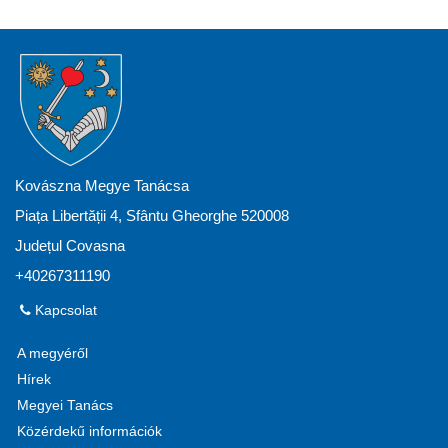
Kovászna Megye Tanácsa
Piața Libertății 4, Sfântu Gheorghe 520008
Județul Covasna
+40267311190
Kapcsolat
A megyéről
Hírek
Megyei Tanács
Közérdekű információk