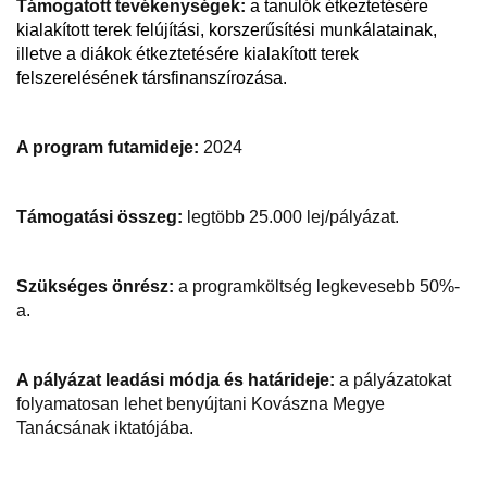
Támogatott tevékenységek:
a tanulók étkeztetésére
kialakított terek felújítási, korszerűsítési munkálatainak,
illetve a diákok étkeztetésére kialakított terek
felszerelésének társfinanszírozása.
A program futamideje:
2024
Támogatási összeg:
legtöbb 25.000 lej/pályázat.
Szükséges önrész:
a programköltség legkevesebb 50%-
a.
A pályázat leadási módja és határideje:
a pályázatokat
folyamatosan lehet benyújtani Kovászna Megye
Tanácsának iktatójába.