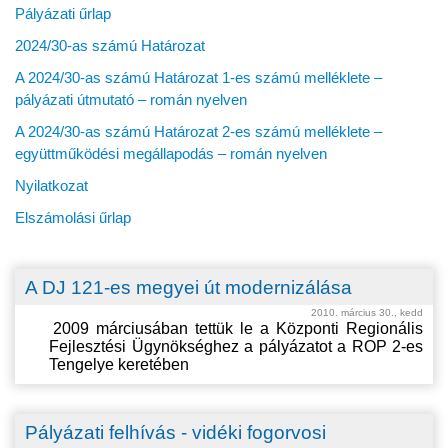
Pályázati űrlap
2024/30-as számú Határozat
A 2024/30-as számú Határozat 1-es számú melléklete –
pályázati útmutató – román nyelven
A 2024/30-as számú Határozat 2-es számú melléklete –
együttműködési megállapodás – román nyelven
Nyilatkozat
Elszámolási űrlap
A DJ 121-es megyei út modernizálása
2010. március 30., kedd
2009 m
árciusában tettük le a Központi Regionális
Fejlesztési Ügynökséghez a pályázatot a R
OP
2-es
Tengelye keretében
Pályázati felhívás - vidéki fogorvosi