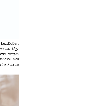
l kezdődően.
onosak. Úgy
szna megyei
anatok alatt
zt a kurzust