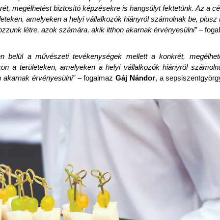
krét, megélhetést biztosító képzésekre is hangsúlyt fektetünk. Az a c
leteken, amelyeken a helyi vállalkozók hiányról számolnak be, plusz
ozzunk létre, azok számára, akik itthon akarnak érvényesülni”
– fog
tén belül a művészeti tevékenységek mellett a konkrét, megélheté
on a területeken, amelyeken a helyi vállalkozók hiányról számoln
n akarnak érvényesülni”
– fogalmaz
Gáj Nándor
, a sepsiszentgyörg