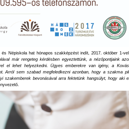
s Népiskola hat hónapos szakképzést indít, 2017. október 1-ve
kolával már rengeteg kérdésben egyeztettünk, a nézőpontjaink az
yel el lehet helyezkedni. Ügyes emberekre van igény, a Ková
t. Arról sem szabad megfeledkezni azonban, hogy a szakma pill
elyi szakemberek bevonásával arra fektetünk hangsúlyt, hogy aki e
ényvezető.