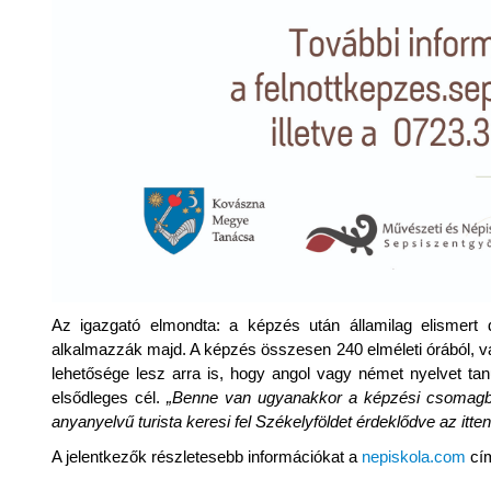
Az igazgató elmondta: a képzés után államilag elismert 
alkalmazzák majd. A képzés összesen 240 elméleti órából, vala
lehetősége lesz arra is, hogy angol vagy német nyelvet tan
elsődleges cél.
„Benne van ugyanakkor a képzési csomagban
anyanyelvű turista keresi fel Székelyföldet érdeklődve az itte
A jelentkezők részletesebb információkat a
nepiskola.com
cím