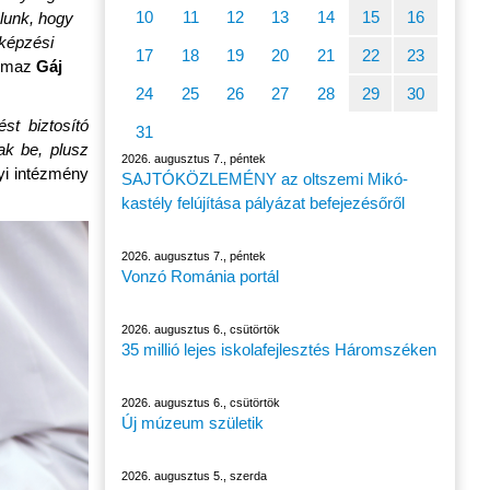
10
11
12
13
14
15
16
élunk, hogy
 képzési
17
18
19
20
21
22
23
almaz
Gáj
24
25
26
27
28
29
30
st biztosító
31
ak be, plusz
2026. augusztus 7., péntek
yi intézmény
SAJTÓKÖZLEMÉNY az oltszemi Mikó-
kastély felújítása pályázat befejezésőről
2026. augusztus 7., péntek
Vonzó Románia portál
2026. augusztus 6., csütörtök
35 millió lejes iskolafejlesztés Háromszéken
2026. augusztus 6., csütörtök
Új múzeum születik
2026. augusztus 5., szerda