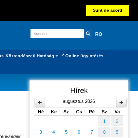
Sunt de acord
RO
ás
Közrendészeti Hatóság
Online ügyintézés
Hírek
augusztus 2026
Hé
Ke
Sz
Cs
Pé
Sz
Va
1
2
3
4
5
6
7
8
9
vékenységek