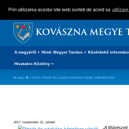
Prin utilizarea acestui site web sunteti de acord sa
utiliza
KOVÁSZNA MEGYE 
A megyéről
Hírek
Megyei Tanács
Közérdekű informác
Hivatalos Közlöny
Itt vagy:
»
Hírek
» Pincér és szakács képzésre várják a jelentkezőket
Pincér és szakács képzésre várj
2017. szeptember 22., péntek
„A Művészeti 