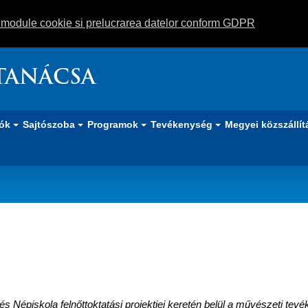
m module cookie si prelucrarea datelor conform GDPR
TANÁCSA
iók
Sajtószoba
Programok
Tevékenység
Megyei közszállít
ák a jelentkezőket
és Népiskola felnőttoktatási projektjei keretén belül a művészeti te