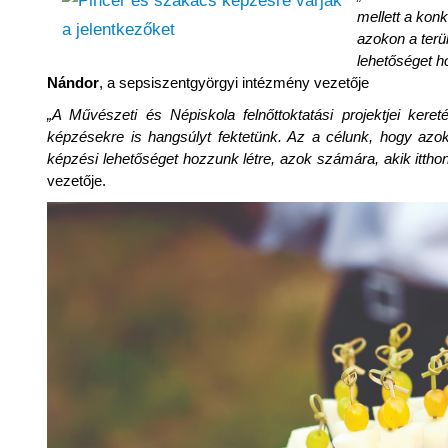
mellett a kon
azokon a terü
lehetőséget h
Nándor
, a sepsiszentgyörgyi intézmény vezetője
„
A Művészeti és Népiskola felnőttoktatási projektjei kere
képzésekre is hangsúlyt fektetünk. Az a célunk, hogy azok
képzési lehetőséget hozzunk létre, azok számára, akik ittho
vezetője.