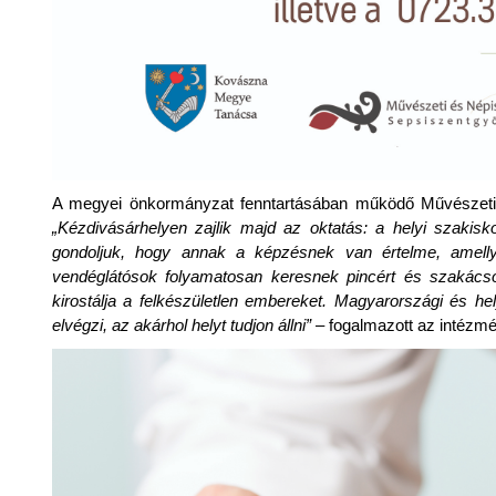
A megyei önkormányzat fenntartásában működő Művészeti é
„Kézdivásárhelyen zajlik majd az oktatás: a helyi szakis
gondoljuk, hogy annak a képzésnek van értelme, amell
vendéglátósok folyamatosan keresnek pincért és szakácso
kirostálja a felkészületlen embereket. Magyarországi és h
elvégzi, az akárhol helyt tudjon állni”
– fogalmazott az intézm