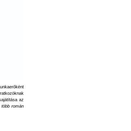
munkaerőként
eiratkozóknak
ajátítása az
e több román