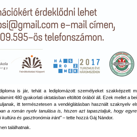
diploma is jár, tehát a lediplomázott személyeket szakképzett 
mint 480 gyakorlati oktatásban eltöltött órából áll. Ezek mellet a b
uljanak, itt természetesen a vendéglátásban használt szaknyelv els
 a román nyelv tanulása is, hiszen azt tapasztaljuk, hogy egyr
ni kultúra és gasztronómia iránt”
– tette hozzá Gáj Nándor.
en találhatnak.