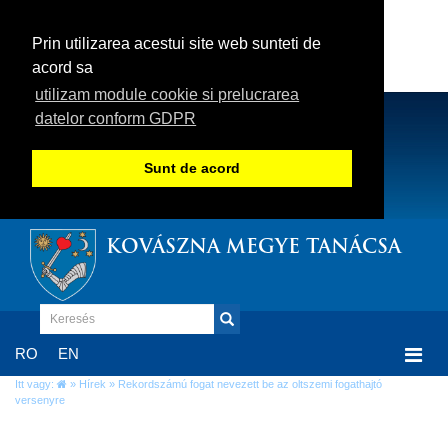
Prin utilizarea acestui site web sunteti de
acord sa
utilizam module cookie si prelucrarea
datelor conform GDPR
Sunt de acord
KOVÁSZNA MEGYE TANÁCSA
Togg
RO
EN
navi
Itt vagy:
»
Hírek
» Rekordszámú fogat nevezett be az oltszemi fogathajtó
versenyre
Rekordszámú fogat nevezett be az