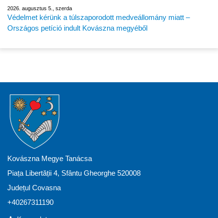
2026. augusztus 5., szerda
Védelmet kérünk a túlszaporodott medveállomány miatt –
Országos petíció indult Kovászna megyéből
Kovászna Megye Tanácsa
Piața Libertății 4, Sfântu Gheorghe 520008
Județul Covasna
+40267311190