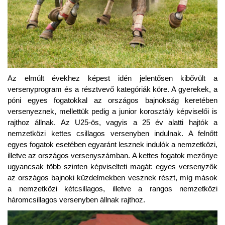
Az elmúlt évekhez képest idén jelentősen kibővült a
versenyprogram és a résztvevő kategóriák köre. A gyerekek, a
póni egyes fogatokkal az országos bajnokság keretében
versenyeznek, mellettük pedig a junior korosztály képviselői is
rajthoz állnak. Az U25-ös, vagyis a 25 év alatti hajtók a
nemzetközi kettes csillagos versenyben indulnak. A felnőtt
egyes fogatok esetében egyaránt lesznek indulók a nemzetközi,
illetve az országos versenyszámban. A kettes fogatok mezőnye
ugyancsak több szinten képviselteti magát: egyes versenyzők
az országos bajnoki küzdelmekben vesznek részt, míg mások
a nemzetközi kétcsillagos, illetve a rangos nemzetközi
háromcsillagos versenyben állnak rajthoz.