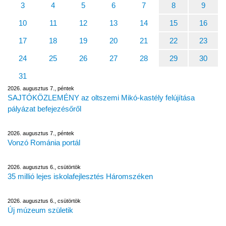
3
4
5
6
7
8
9
10
11
12
13
14
15
16
17
18
19
20
21
22
23
24
25
26
27
28
29
30
31
2026. augusztus 7., péntek
SAJTÓKÖZLEMÉNY az oltszemi Mikó-kastély felújítása
pályázat befejezésőről
2026. augusztus 7., péntek
Vonzó Románia portál
2026. augusztus 6., csütörtök
35 millió lejes iskolafejlesztés Háromszéken
2026. augusztus 6., csütörtök
Új múzeum születik