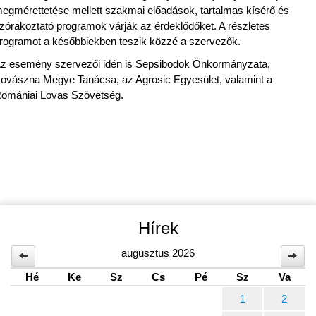
egmérettetése mellett szakmai előadások, tartalmas kísérő és
zórakoztató programok várják az érdeklődőket. A részletes
rogramot a későbbiekben teszik közzé a szervezők.
z esemény szervezői idén is Sepsibodok Önkormányzata,
ovászna Megye Tanácsa, az Agrosic Egyesület, valamint a
omániai Lovas Szövetség.
Hírek
augusztus 2026
Hé
Ke
Sz
Cs
Pé
Sz
Va
1
2