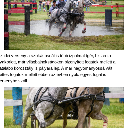
z idei verseny a szokásosnál is több izgalmat ígér, hiszen a
yakorlott, már világbajnokságokon bizonyított fogatok mellett a
iatalabb korosztály is pályára lép. A már hagyományossá vált
ettes fogatok mellett ebben az évben nyolc egyes fogat is
ersenybe száll.