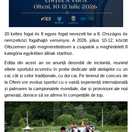
20 kettes fogat és 8 egyes fogat nevezett be a 8. Országos és
nemzetközi fogathajtó versenyre. A 2026. július 10-12. között
Oltszemen zajló megmérettetésen a csapatok a meghirdetett 8
kategória egyikében állnak starthoz.
Ediția din acest an se anunță deosebit de incitantă, reunind
elitele sportului ecvestru în probe dedicate atât atelajelor cu un
cal, cât și celor tradiționale, cu doi cai. Pe terenul de concurs de
la Olteni vor evolua sportivi cu o vastă experiență internațională
și palmares la campionatele mondiale, dar și promisiuni ale noii
generații, dornice să se afirme în competițiile de top.