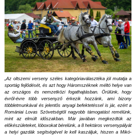
„Az oltszemi verseny széles kategóriaválasztéka jól mutatja a
sportág fejlődését, és azt hogy Háromszéknek méltó helye van
az országos és nemzetközi fogathajtásban. Örülünk, hogy
évről-évre több versenyző érkezik hozzánk, ami bizony
többletmunkával és jelentős anyagi befektetéssel is jár, ezért a
Romániai Lovas Szövetségtől nagyobb támogatást remélünk,
mint az elmúlt időszakban. Már javában megkezdtük az
előkészületeket, lóboxokat bérelünk, a 8 hektáros versenypályát
a helyi gazdák segítségével le kell kaszáljuk, hiszen a Mikó-