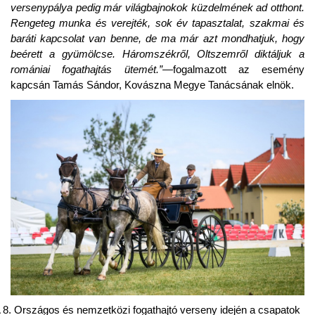
versenypálya pedig már világbajnokok küzdelmének ad otthont.
Rengeteg munka és verejték, sok év tapasztalat, szakmai és
baráti kapcsolat van benne, de ma már azt mondhatjuk, hogy
beérett a gyümölcse. Háromszékről, Oltszemről diktáljuk a
romániai fogathajtás ütemét.”—
fogalmazott az esemény
kapcsán
Tamás Sándor
, Kovászna Megye Tanácsának elnök.
 8. Országos és nemzetközi fogathajtó verseny idején a csapatok