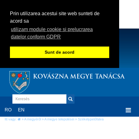
Prin utilizarea acestui site web sunteti de
acord sa
utilizam module cookie si prelucrarea
datelor conform GDPR
Sunt de acord
KOVÁSZNA MEGYE TANÁCSA
Togg
RO
EN
navi
Itt vagy:
»
A megyéről
»
A megye települései
» Székelypetőfalva
Székelypetőfalva