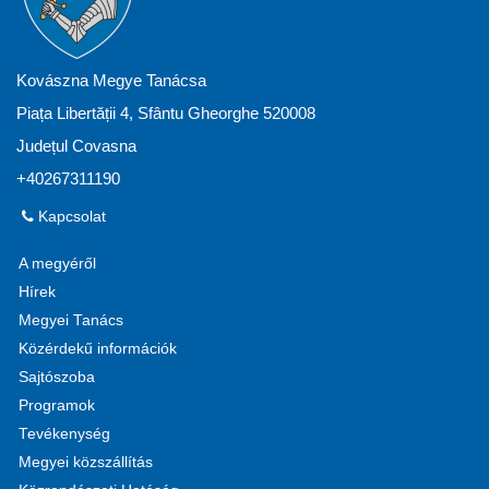
Kovászna Megye Tanácsa
Piața Libertății 4, Sfântu Gheorghe 520008
Județul Covasna
+40267311190
Kapcsolat
A megyéről
Hírek
Megyei Tanács
Közérdekű információk
Sajtószoba
Programok
Tevékenység
Megyei közszállítás