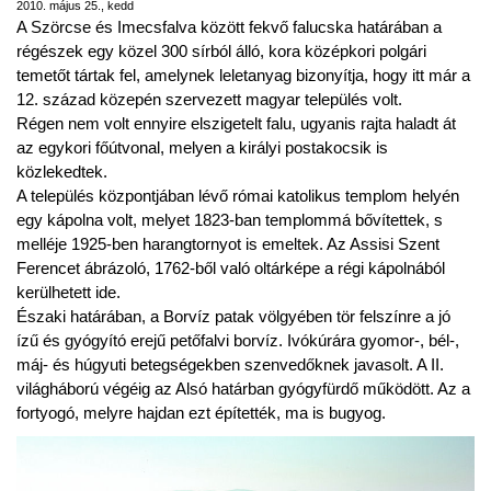
2010. május 25., kedd
A Szörcse és Imecsfalva között fekvő falucska határában a
régészek egy közel 300 sírból álló, kora középkori polgári
temetőt tártak fel, amelynek leletanyag bizonyítja, hogy itt már a
12. század közepén szervezett magyar település volt.
Régen nem volt ennyire elszigetelt falu, ugyanis rajta haladt át
az egykori főútvonal, melyen a királyi postakocsik is
közlekedtek.
A település központjában lévő római katolikus templom helyén
egy kápolna volt, melyet 1823-ban templommá bővítettek, s
melléje 1925-ben harangtornyot is emeltek. Az Assisi Szent
Ferencet ábrázoló, 1762-ből való oltárképe a régi kápolnából
kerülhetett ide.
Északi határában, a Borvíz patak völgyében tör felszínre a jó
ízű és gyógyító erejű petőfalvi borvíz. Ivókúrára gyomor-, bél-,
máj- és húgyuti betegségekben szenvedőknek javasolt. A II.
világháború végéig az Alsó határban gyógyfürdő működött. Az a
fortyogó, melyre hajdan ezt építették, ma is bugyog.