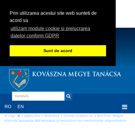
Prin utilizarea acestui site web sunteti de
acord sa
utilizam module cookie si prelucrarea
datelor conform GDPR
Sunt de acord
KOVÁSZNA MEGYE TANÁCSA
Togg
RO
EN
navi
Itt vagy:
»
Sajtószoba
»
Hirdetések
» Szonda Szabolcs úr, a Bod Péter Megyei
Könyvtár igazgatója által benyújtott új menedzseri terv elemzésének végeredménye
Szonda Szabolcs úr, a Bod Péter Megyei