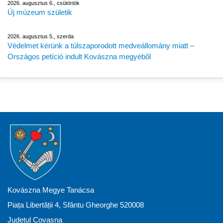
2026. augusztus 6., csütörtök
Új múzeum születik
2026. augusztus 5., szerda
Védelmet kérünk a túlszaporodott medveállomány miatt –
Országos petíció indult Kovászna megyéből
Kovászna Megye Tanácsa
Piața Libertății 4, Sfântu Gheorghe 520008
Județul Covasna