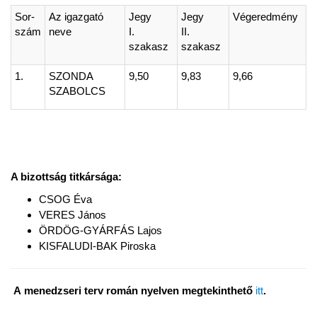
Sor-
Az igazgató
Jegy
Jegy
Végeredmény
szám
neve
I.
II.
szakasz
szakasz
1.
SZONDA
9,50
9,83
9,66
SZABOLCS
A bizottság titkársága:
CSOG Éva
VERES János
ÖRDÖG-GYÁRFÁS Lajos
KISFALUDI-BAK Piroska
A menedzseri terv román nyelven megtekinthető
itt
.