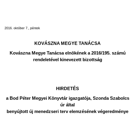
Könyvtár igazgatója által benyújtott új
menedzseri terv elemzésének
végeredménye
2016. október 7., péntek
KOVÁSZNA MEGYE TANÁCSA
Kovászna Megye Tanácsa elnökének a 2016/195. számú
rendeletével kinevezett bizottság
HIRDETÉS
a Bod Péter Megyei Könyvtár igazgatója, Szonda Szabolcs
úr által
benyújtott új menedzseri terv elemzésének végeredménye