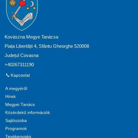
Kovászna Megye Tanácsa
Piața Libertății 4, Sfântu Gheorghe 520008
Județul Covasna
+40267311190
Kapcsolat
A megyéről
Hírek
Megyei Tanács
Közérdekű információk
Sajtószoba
Programok
Tevékenység