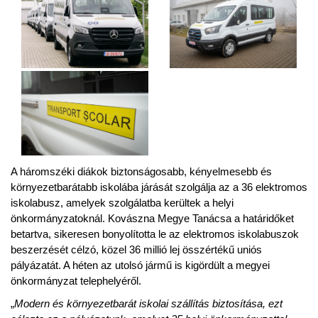
A háromszéki diákok biztonságosabb, kényelmesebb és
környezetbarátabb iskolába járását szolgálja az a 36 elektromos
iskolabusz, amelyek szolgálatba kerültek a helyi
önkormányzatoknál. Kovászna Megye Tanácsa a határidőket
betartva, sikeresen bonyolította le az elektromos iskolabuszok
beszerzését célzó, közel 36 millió lej összértékű uniós
pályázatát. A héten az utolsó jármű is kigördült a megyei
önkormányzat telephelyéről.
„
Modern és környezetbarát iskolai szállítás biztosítása, ezt