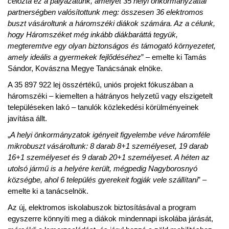
célozta ez a pályázatunk, amelyet 35 helyi önkormányzattal
partnerségben valósítottunk meg: összesen 36 elektromos
buszt vásároltunk a háromszéki diákok számára. Az a célunk,
hogy Háromszéket még inkább diákbaráttá tegyük,
megteremtve egy olyan biztonságos és támogató környezetet,
amely ideális a gyermekek fejlődéséhez
” – emelte ki Tamás
Sándor, Kovászna Megye Tanácsának elnöke.
A 35 897 922 lej összértékű, uniós projekt fókuszában a
háromszéki – kiemelten a hátrányos helyzetű vagy elszigetelt
településeken lakó – tanulók közlekedési körülményeinek
javítása állt.
„
A helyi önkormányzatok igényeit figyelembe véve háromféle
mikrobuszt vásároltunk: 8 darab 8+1 személyeset, 19 darab
16+1 személyeset és 9 darab 20+1 személyeset. A héten az
utolsó jármű is a helyére került, mégpedig Nagyborosnyó
községbe, ahol 6 település gyerekeit fogják vele szállítani
” –
emelte ki a tanácselnök.
Az új, elektromos iskolabuszok biztosításával a program
egyszerre könnyíti meg a diákok mindennapi iskolába járását,