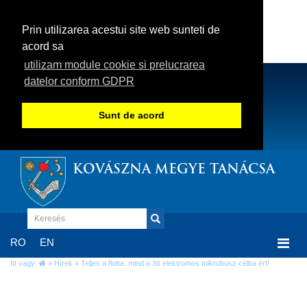
Prin utilizarea acestui site web sunteti de
acord sa
utilizam module cookie si prelucrarea
datelor conform GDPR
Sunt de acord
KOVÁSZNA MEGYE TANÁCSA
Togg
RO
EN
navi
Itt vagy:
»
Hírek
» Teljes a flotta: mind a 36 elektromos mikrobusz célba ért!
Teljes a flotta: mind a 36 elektromos
mikrobusz célba ért!