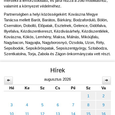
mérsékli a lemorzsolódást, és járul hozzá a zöld mobilitáshoz,
valamint a környezet védelméhez.
Partnerségben a helyi közösségekért: Kovászna Megye
Tanácsa mellett Barót, Barátos, Bárkány, Bodzaforduló, Bölön,
Csernáton, Dobolló, Előpatak, Esztelnek, Gelence, Gidófalva,
Illyefalva, Kézdiszentkereszt, Kézdivásárhely, Kézdiszentlélek,
Kovászna, Kökös, Lemhény, Maksa, Málnás, Mikóújfalu,
Nagybacon, Nagyajta, Nagyborosnyó, Ozsdola, Uzon, Réty,
Sepsibodok, Sepsikőröspatak, Sepsiszentgyörgy, Szitabodza,
Szentkatolna, Torja, Zabola és Zágon önkormányzata vett részt.
Hírek
augusztus 2026
Hé
Ke
Sz
Cs
Pé
Sz
Va
1
2
3
4
5
6
7
8
9
10
11
12
13
14
15
16