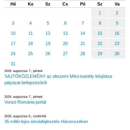
Hé
Ke
Sz
Cs
Pé
Sz
Va
1
2
3
4
5
6
7
8
9
10
11
12
13
14
15
16
17
18
19
20
21
22
23
24
25
26
27
28
29
30
31
2026. augusztus 7., péntek
SAJTÓKÖZLEMÉNY az oltszemi Mikó-kastély felújítása
pályázat befejezésőről
2026. augusztus 7., péntek
Vonzó Románia portál
2026. augusztus 6., csütörtök
35 millió lejes iskolafejlesztés Háromszéken