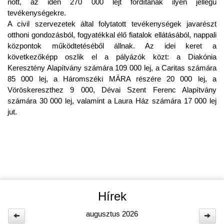
nőtt, az idén 270 000 lejt fordítanak ilyen jellegű
tevékenységekre.
A civil szervezetek által folytatott tevékenységek javarészt
otthoni gondozásból, fogyatékkal élő fiatalok ellátásából, nappali
központok működtetéséből állnak. Az idei keret a
következőképp oszlik el a pályázók közt: a Diakónia
Keresztény Alapítvány számára 109 000 lej, a Caritas számára
85 000 lej, a Háromszéki MÁRA részére 20 000 lej, a
Vöröskereszthez 9 000, Dévai Szent Ferenc Alapítvány
számára 30 000 lej, valamint a Laura Ház számára 17 000 lej
jut.
Hírek
augusztus 2026