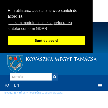
Prin utilizarea acestui site web sunteti de
acord sa
utilizam module cookie si prelucrarea
datelor conform GDPR
Sunt de acord
KOVÁSZNA MEGYE TANÁCSA
Togg
RO
EN
navi
Itt vagy:
»
Hírek
» Több pénz szociális ellátásra
Több pénz szociális ellátásra