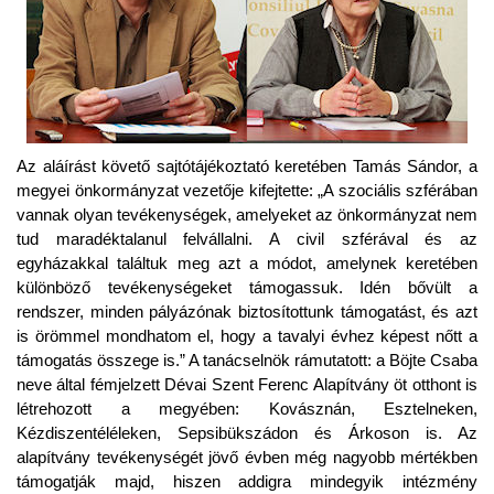
Az aláírást követő sajtótájékoztató keretében Tamás Sándor, a
megyei önkormányzat vezetője kifejtette: „A szociális szférában
vannak olyan tevékenységek, amelyeket az önkormányzat nem
tud maradéktalanul felvállalni. A civil szférával és az
egyházakkal találtuk meg azt a módot, amelynek keretében
különböző tevékenységeket támogassuk. Idén bővült a
rendszer, minden pályázónak biztosítottunk támogatást, és azt
is örömmel mondhatom el, hogy a tavalyi évhez képest nőtt a
támogatás összege is.” A tanácselnök rámutatott: a Böjte Csaba
neve által fémjelzett Dévai Szent Ferenc Alapítvány öt otthont is
létrehozott a megyében: Kovásznán, Esztelneken,
Kézdiszentéléleken, Sepsibükszádon és Árkoson is. Az
alapítvány tevékenységét jövő évben még nagyobb mértékben
támogatják majd, hiszen addigra mindegyik intézmény