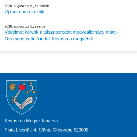
2026. augusztus 6., csütörtök
Új múzeum születik
2026. augusztus 5., szerda
Védelmet kérünk a túlszaporodott medveállomány miatt –
Országos petíció indult Kovászna megyéből
Kovászna Megye Tanácsa
Piața Libertății 4, Sfântu Gheorghe 520008