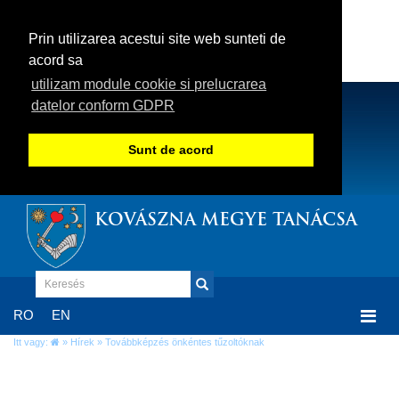
Prin utilizarea acestui site web sunteti de
acord sa
utilizam module cookie si prelucrarea
datelor conform GDPR
Sunt de acord
KOVÁSZNA MEGYE TANÁCSA
Togg
RO
EN
navi
Itt vagy:
»
Hírek
» Továbbképzés önkéntes tűzoltóknak
Továbbképzés önkéntes tűzoltóknak