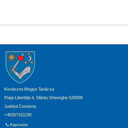
Kovászna Megye Tanácsa
Piața Libertății 4, Sfântu Gheorghe 520008
Județul Covasna
+40267311190
Kapcsolat