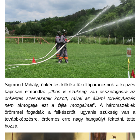
Sigmond Mihály, önkéntes kökösi tűzoltóparancsnok a képzés
kapcsán elmondta: „
itthon is szükség van összefogásra az
önkéntes szervezetek között, mivel az állami törvénykezés
nem támogatja ezt a fajta mozgalmat
”. A háromszékiek
örömmel fogadták a felkészítőt, ugyanis szükség van a
továbbképzésre, érdemes erre nagy hangsúlyt fektetni, tette
hozzá.