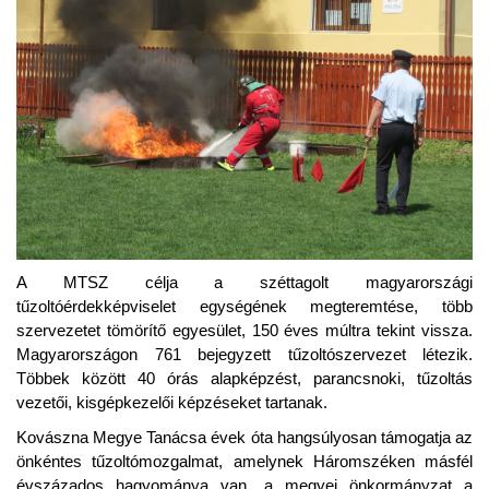
A MTSZ célja a széttagolt magyarországi
tűzoltóérdekképviselet egységének megteremtése, több
szervezetet tömörítő egyesület, 150 éves múltra tekint vissza.
Magyarországon 761 bejegyzett tűzoltószervezet létezik.
Többek között 40 órás alapképzést, parancsnoki, tűzoltás
vezetői, kisgépkezelői képzéseket tartanak.
Kovászna Megye Tanácsa évek óta hangsúlyosan támogatja az
önkéntes tűzoltómozgalmat, amelynek Háromszéken másfél
évszázados hagyománya van, a megyei önkormányzat a