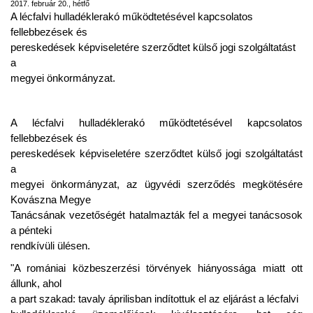
2017. február 20., hétfő
A lécfalvi hulladéklerakó működtetésével kapcsolatos
fellebbezések és
pereskedések képviseletére szerződtet külső jogi szolgáltatást
a
megyei önkormányzat.
A lécfalvi hulladéklerakó működtetésével kapcsolatos
fellebbezések és
pereskedések képviseletére szerződtet külső jogi szolgáltatást
a
megyei önkormányzat, az ügyvédi szerződés megkötésére
Kovászna Megye
Tanácsának vezetőségét hatalmazták fel a megyei tanácsosok
a pénteki
rendkívüli ülésen.
"A romániai közbeszerzési törvények hiányossága miatt ott
állunk, ahol
a part szakad: tavaly áprilisban indítottuk el az eljárást a lécfalvi