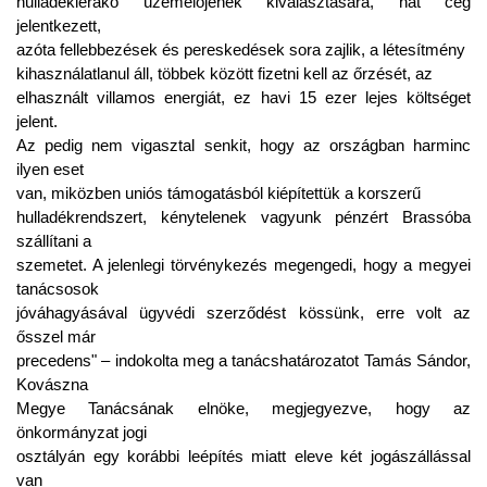
hulladéklerakó üzemelőjének kiválasztására, hat cég
jelentkezett,
azóta fellebbezések és pereskedések sora zajlik, a létesítmény
kihasználatlanul áll, többek között fizetni kell az őrzését, az
elhasznált villamos energiát, ez havi 15 ezer lejes költséget
jelent.
Az pedig nem vigasztal senkit, hogy az országban harminc
ilyen eset
van, miközben uniós támogatásból kiépítettük a korszerű
hulladékrendszert, kénytelenek vagyunk pénzért Brassóba
szállítani a
szemetet. A jelenlegi törvénykezés megengedi, hogy a megyei
tanácsosok
jóváhagyásával ügyvédi szerződést kössünk, erre volt az
ősszel már
precedens" – indokolta meg a tanácshatározatot Tamás Sándor,
Kovászna
Megye Tanácsának elnöke, megjegyezve, hogy az
önkormányzat jogi
osztályán egy korábbi leépítés miatt eleve két jogászállással
van