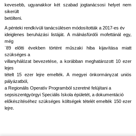
kevesebb, ugyanakkor két szabad jogtanácsosi helyet nem
sikerült
betölteni.
A pénteki rendkívüli tanácsülésen módosították a 2017-es év
ideiglenes beruházási listáját. A málnásfürdői mofettánál egy,
még
`89 előtti években történt műszaki hiba kijavítása miatt
szükséges a
villanyhálózat bevezetése, a korábban meghatározott 10 ezer
lejes
tételt 15 ezer lejre emelték. A megyei önkormányzat uniós
pályázatból,
a Regionális Operatív Programból szeretné felújítani a
sepsiszentgyörgyi Speciális Iskola épületét, a dokumentáció
előkészítéséhez szükséges költségek tételét emelték 150 ezer
lejre.