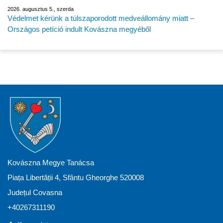
2026. augusztus 5., szerda
Védelmet kérünk a túlszaporodott medveállomány miatt –
Országos petíció indult Kovászna megyéből
Kovászna Megye Tanácsa
Piața Libertății 4, Sfântu Gheorghe 520008
Județul Covasna
+40267311190