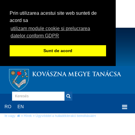
Prin utilizarea acestui site web sunteti de
acord sa
utilizam module cookie si prelucrarea
datelor conform GDPR
Sunt de acord
KOVÁSZNA MEGYE TANÁCSA
Togg
RO
EN
navi
Itt vagy:
»
Hírek
» Ügyvéddel a hulladéklerakó beindításáért
Ügyvéddel a hulladéklerakó beindításáért