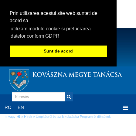
Prin utilizarea acestui site web sunteti de
acord sa
utilizam module cookie si prelucrarea
datelor conform GDPR
Sunt de acord
KOVÁSZNA MEGYE TANÁCSA
Togg
RO
EN
navi
Itt vagy:
»
Hírek
» Útépítésről és az Iskolatáska Programról döntöttek
Útépítésről és az Iskolatáska Programról
döntöttek