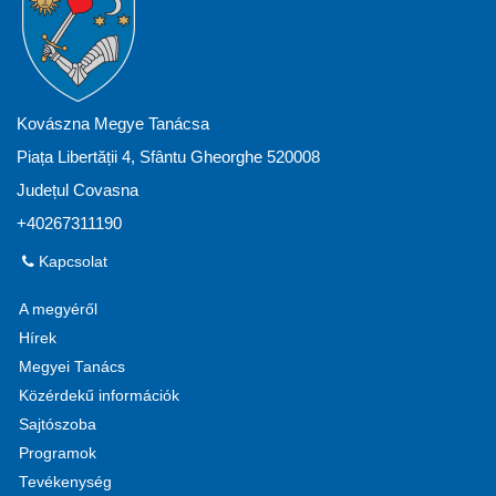
Kovászna Megye Tanácsa
Piața Libertății 4, Sfântu Gheorghe 520008
Județul Covasna
+40267311190
Kapcsolat
A megyéről
Hírek
Megyei Tanács
Közérdekű információk
Sajtószoba
Programok
Tevékenység