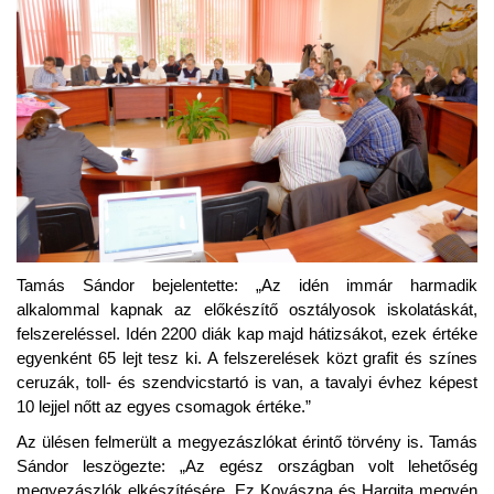
Tamás Sándor bejelentette: „Az idén immár harmadik
alkalommal kapnak az előkészítő osztályosok iskolatáskát,
felszereléssel. Idén 2200 diák kap majd hátizsákot, ezek értéke
egyenként 65 lejt tesz ki. A felszerelések közt grafit és színes
ceruzák, toll- és szendvicstartó is van, a tavalyi évhez képest
10 lejjel nőtt az egyes csomagok értéke.”
Az ülésen felmerült a megyezászlókat érintő törvény is. Tamás
Sándor leszögezte: „Az egész országban volt lehetőség
megyezászlók elkészítésére. Ez Kovászna és Hargita megyén