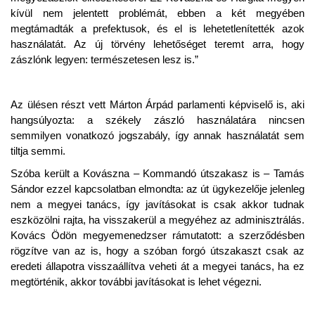
kívül nem jelentett problémát, ebben a két megyében
megtámadták a prefektusok, és el is lehetetlenítették azok
használatát. Az új törvény lehetőséget teremt arra, hogy
zászlónk legyen: természetesen lesz is.”
Az ülésen részt vett Márton Árpád parlamenti képviselő is, aki
hangsúlyozta: a székely zászló használatára nincsen
semmilyen vonatkozó jogszabály, így annak használatát sem
tiltja semmi.
Szóba került a Kovászna – Kommandó útszakasz is – Tamás
Sándor ezzel kapcsolatban elmondta: az út ügykezelője jelenleg
nem a megyei tanács, így javításokat is csak akkor tudnak
eszközölni rajta, ha visszakerül a megyéhez az adminisztrálás.
Kovács Ödön megyemenedzser rámutatott: a szerződésben
rögzítve van az is, hogy a szóban forgó útszakaszt csak az
eredeti állapotra visszaállítva veheti át a megyei tanács, ha ez
megtörténik, akkor további javításokat is lehet végezni.