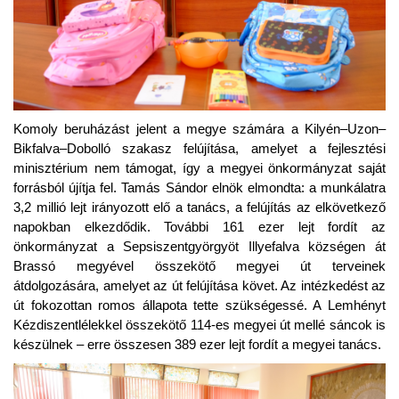
Komoly beruházást jelent a megye számára a Kilyén–Uzon–
Bikfalva–Dobolló szakasz felújítása, amelyet a fejlesztési
minisztérium nem támogat, így a megyei önkormányzat saját
forrásból újítja fel. Tamás Sándor elnök elmondta: a munkálatra
3,2 millió lejt irányozott elő a tanács, a felújítás az elkövetkező
napokban elkezdődik. További 161 ezer lejt fordít az
önkormányzat a Sepsiszentgyörgyöt Illyefalva községen át
Brassó megyével összekötő megyei út terveinek
átdolgozására, amelyet az út felújítása követ. Az intézkedést az
út fokozottan romos állapota tette szükségessé. A Lemhényt
Kézdiszentlélekkel összekötő 114-es megyei út mellé sáncok is
készülnek – erre összesen 389 ezer lejt fordít a megyei tanács.