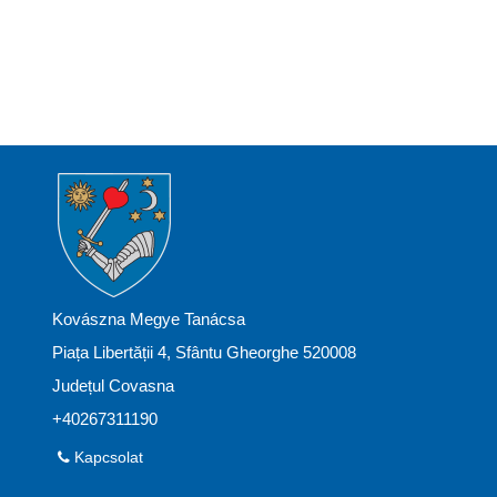
Kovászna Megye Tanácsa
Piața Libertății 4, Sfântu Gheorghe 520008
Județul Covasna
+40267311190
Kapcsolat