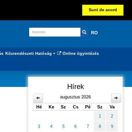
Sunt de acord
RO
ás
Közrendészeti Hatóság
Online ügyintézés
Hírek
ág -
augusztus 2026
Hé
Ke
Sz
Cs
Pé
Sz
Va
1
2
3
4
5
6
7
8
9