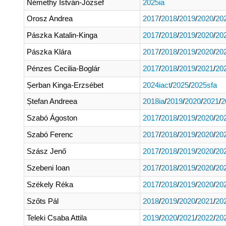
Némethy István-József
2025ia
Orosz Andrea
2017
/
2018
/
2019
/
2020
/
20
Pászka Katalin-Kinga
2017
/
2018
/
2019
/
2020
/
20
Pászka Klára
2017
/
2018
/
2019
/
2020
/
20
Pénzes Cecilia-Boglár
2017
/
2018
/
2019
/
2021
/
20
Șerban Kinga-Erzsébet
2024iact
/
2025
/
2025sfa
Ștefan Andreea
2018ia
/
2019
/
2020
/
2021
/
2
Szabó Ágoston
2017
/
2018
/
2019
/
2020
/
20
Szabó Ferenc
2017
/
2018
/
2019
/
2020
/
20
Szász Jenő
2017
/
2018
/
2019
/
2020
/
20
Szebeni Ioan
2017
/
2018
/
2019
/
2020
/
20
Székely Réka
2017
/
2018
/
2019
/
2020
/
20
Szőts Pál
2018
/
2019
/
2020
/
2021
/
20
Teleki Csaba Attila
2019
/
2020
/
2021
/
2022
/
20