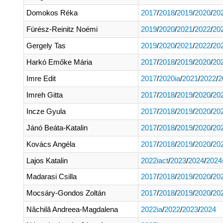
Domokos Réka
2017
/
2018
/
2019
/
2020
/
20
Fürész-Reinitz Noémi
2019
/
2020
/
2021
/
2022
/
20
Gergely Tas
2019
/
2020
/
2021
/
2022
/
20
Harkó Emőke Mária
2017
/
2018
/
2019
/
2020
/
20
Imre Edit
2017
/
2020ia
/
2021
/
2022
/
2
Imreh Gitta
2017
/
2018
/
2019
/
2020
/
20
Incze Gyula
2017
/
2018
/
2019
/
2020
/
20
Jánó Beáta-Katalin
2017
/
2018
/
2019
/
2020
/
20
Kovács Angéla
2017
/
2018
/
2019
/
2020
/
20
Lajos Katalin
2022iact
/
2023
/
2024
/
2024
Madarasi Csilla
2017
/
2018
/
2019
/
2020
/
20
Mocsáry-Gondos Zoltán
2017
/
2018
/
2019
/
2020
/
20
Năchilă Andreea-Magdalena
2022ia
/
2022
/
2023
/
2024