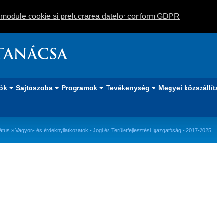
m module cookie si prelucrarea datelor conform GDPR
TANÁCSA
iók
Sajtószoba
Programok
Tevékenység
Megyei közszállít
átus
» Vagyon- és érdeknyilatkozatok - Jogi és Területfejlesztési Igazgatóság - 2017-2025
Jogi és Területfejlesztési Igazgatós