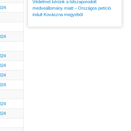
Védelmet kérünk a túlszaporodott
024
medveállomány miatt – Országos petíció
indult Kovászna megyéből
024
024
024
024
024
024
024