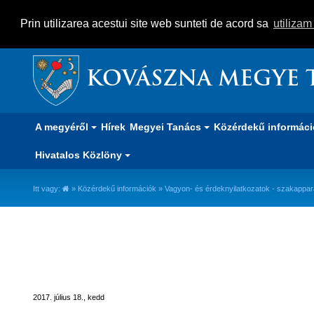
Prin utilizarea acestui site web sunteti de acord sa
utiliza
KOVÁSZNA MEGYE 
A megyéről
Hírek
Megyei Tanács
Közérdekű informác
Hivatalos Közlöny
Itt vagy:
»
Közérdekű információk
»
Vagyon- és érdeknyilatkozatok - szakappar
Vagyon- és érdeknyilatkozatok - 
2017-2025
2017. július 18., kedd