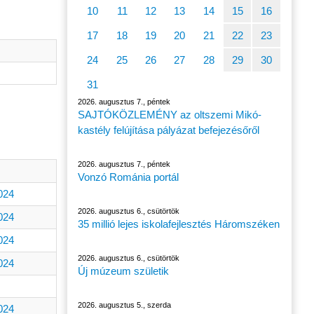
10
11
12
13
14
15
16
17
18
19
20
21
22
23
24
25
26
27
28
29
30
31
2026. augusztus 7., péntek
SAJTÓKÖZLEMÉNY az oltszemi Mikó-
kastély felújítása pályázat befejezésőről
2026. augusztus 7., péntek
Vonzó Románia portál
024
2026. augusztus 6., csütörtök
024
35 millió lejes iskolafejlesztés Háromszéken
024
2026. augusztus 6., csütörtök
024
Új múzeum születik
2026. augusztus 5., szerda
024