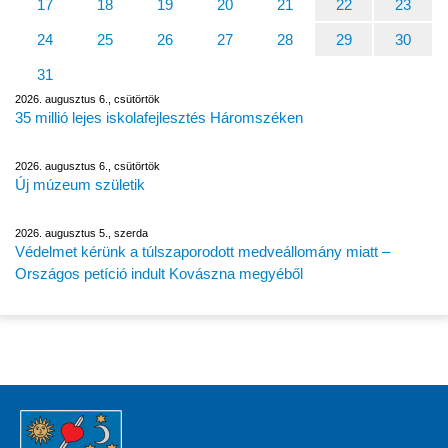
17
18
19
20
21
22
23
24
25
26
27
28
29
30
31
2026. augusztus 6., csütörtök
35 millió lejes iskolafejlesztés Háromszéken
2026. augusztus 6., csütörtök
Új múzeum születik
2026. augusztus 5., szerda
Védelmet kérünk a túlszaporodott medveállomány miatt –
Országos petíció indult Kovászna megyéből