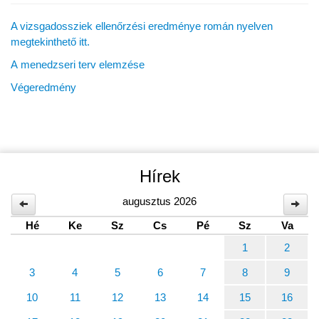
A vizsgadossziek ellenőrzési eredménye román nyelven
megtekinthető itt.
A menedzseri terv elemzése
Végeredmény
Hírek
augusztus 2026
Hé
Ke
Sz
Cs
Pé
Sz
Va
1
2
3
4
5
6
7
8
9
10
11
12
13
14
15
16