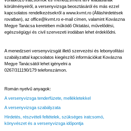
körülményeiről, a versenyvizsga beosztásáról és más ezzel
kapcsolatos rendelkezésekről a www.kvmt.ro (Álláshirdetések
rovatban), az office@kvmt.ro e-mail címen, valamint Kovászna
Megye Tanácsa keretében működő Oktatási, művelődési,
egészségügyi és civil szervezeti irodában lehet érdeklődni.
A menedzseri versenyvizsgát illető szervezési és lebonyolítási
szabályzattal kapcsolatos kiegészítő információkat Kovászna
Megye Tanácsától lehet igényelni a
0267/311190/179 telefonszámon.
Román nyelvű anyagok:
A versenyvizsga tenderfüzete, mellékletekkel
A versenyvizsga szabályzata
Hirdetés, részvételi feltételek, szükséges iratcsomó,
könyvészet és a versenyvizsga időpontja