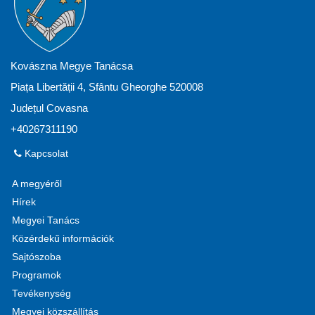
Kovászna Megye Tanácsa
Piața Libertății 4, Sfântu Gheorghe 520008
Județul Covasna
+40267311190
Kapcsolat
A megyéről
Hírek
Megyei Tanács
Közérdekű információk
Sajtószoba
Programok
Tevékenység
Megyei közszállítás