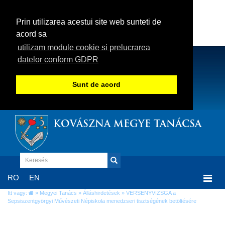
Prin utilizarea acestui site web sunteti de
acord sa
utilizam module cookie si prelucrarea
datelor conform GDPR
Sunt de acord
KOVÁSZNA MEGYE TANÁCSA
Togg
RO
EN
navi
Itt vagy:
»
Megyei Tanács
»
Álláshirdetések
» VERSENYVIZSGA a
Sepsiszentgyörgyi Művészeti Népiskola menedzseri tisztségének betöltésére
VERSENYVIZSGA a Sepsiszentgyörgyi