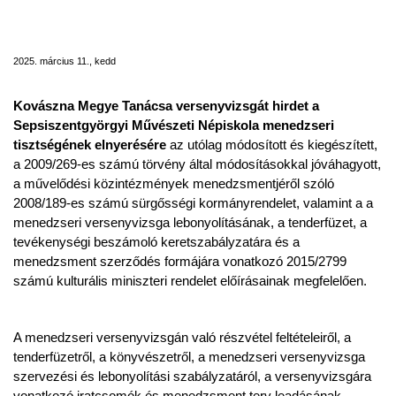
Művészeti Népiskola menedzseri
tisztségének betöltésére
2025. március 11., kedd
Kovászna Megye Tanácsa versenyvizsgát hirdet a
Sepsiszentgyörgyi Művészeti Népiskola menedzseri
tisztségének elnyerésére
az utólag módosított és kiegészített,
a 2009/269-es számú törvény által módosításokkal jóváhagyott,
a művelődési közintézmények menedzsmentjéről szóló
2008/189-es számú sürgősségi kormányrendelet, valamint a a
menedzseri versenyvizsga lebonyolításának, a tenderfüzet, a
tevékenységi beszámoló keretszabályzatára és a
menedzsment szerződés formájára vonatkozó 2015/2799
számú kulturális miniszteri rendelet előírásainak megfelelően.
A menedzseri versenyvizsgán való részvétel feltételeiről, a
tenderfüzetről, a könyvészetről, a menedzseri versenyvizsga
szervezési és lebonyolítási szabályzatáról, a versenyvizsgára
vonatkozó iratcsomók és menedzsment terv leadásának