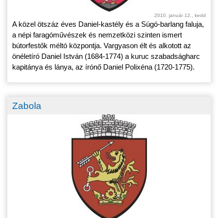
2010. január 12., kedd
A közel ötszáz éves Daniel-kastély és a Súgó-barlang faluja,
a népi faragóművészek és nemzetközi szinten ismert
bútorfestők méltó központja. Vargyason élt és alkotott az
önéletíró Daniel István (1684-1774) a kuruc szabadságharc
kapitánya és lánya, az írónő Daniel Polixéna (1720-1775).
Zabola