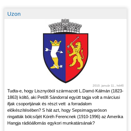
Uzon
2010. január 11., hétfő
Tudta-e, hogy Lisznyóból származott L.Damó Kálmán (1823-
1863) költő, aki Petőfi Sándorral együtt tagja volt a márciusi
ifjak csoportjának és részt vett a forradalom
előkészítésében? S hát azt, hogy Sepsimagyaróson
ringatták bölcsőjét Kóréh Ferencnek (1910-1996) az Amerika
Hangja rádióállomás egykori munkatársának?