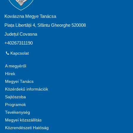
Kovászna Megye Tanácsa
Piața Libertății 4, Sfântu Gheorghe 520008
Județul Covasna
+40267311190
Kapcsolat
A megyéről
Hírek
Megyei Tanács
Közérdekű információk
Sajtószoba
Programok
Tevékenység
Megyei közszállítás
Közrendészeti Hatóság