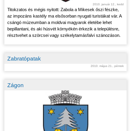
2010. január 12., kedd
Titokzatos és mégis nyitott: Zabola a Mikesek őszi fészke,
az impozáns kastély ma elsősorban nyugati turistákat vár. A
csángó múzeumban a moldvai magyarok életébe lehet
bepillantani, és aki húsvét környékén érkezik a településre,
résztvehet a szörcsei vagy székelytamásfalvi szánozáson.
Zabratópatak
2010. május 21., péntek
Zágon