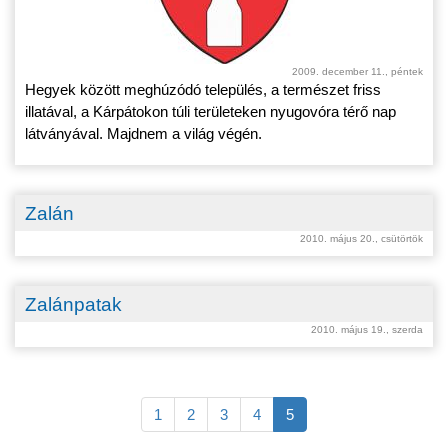
2009. december 11., péntek
Hegyek között meghúzódó település, a természet friss
illatával, a Kárpátokon túli területeken nyugovóra térő nap
látványával. Majdnem a világ végén.
Zalán
2010. május 20., csütörtök
Zalánpatak
2010. május 19., szerda
1
2
3
4
5