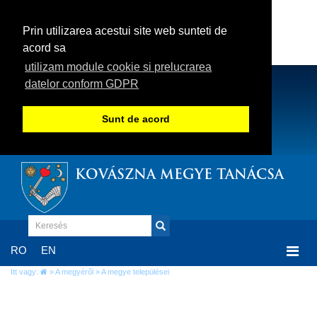
Prin utilizarea acestui site web sunteti de
acord sa
utilizam module cookie si prelucrarea
datelor conform GDPR
Sunt de acord
KOVÁSZNA MEGYE TANÁCSA
Togg
RO
EN
navi
Itt vagy:
»
A megyéről
» A megye települései
A megye települései