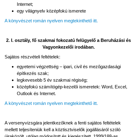
Internet;
egy világnyelv középfokú ismerete
A könyvészet román nyelven megtekinthető itt.
2. I. osztály, fő szakmai fokozatú felügyelő a Beruházási és
Vagyonkezelői irodában.
Sajátos részvételi feltételek:
egyetemi végzettség – ipari, civil és mezőgazdasági
építkezés szak;
legkevesebb 5 év szakmai régiség;
középfokú számítógép-kezelői ismeretek: Word, Excel,
Outlook és Internet.
A könyvészet román nyelven megtekinthető itt.
A versenyvizsgára jelentkezőknek a fenti sajátos feltételek
mellett teljesíteniük kell a köztisztviselők jogállásáról szóló
újraközölt, utólag módosított és kiegészített, 1999/188-as