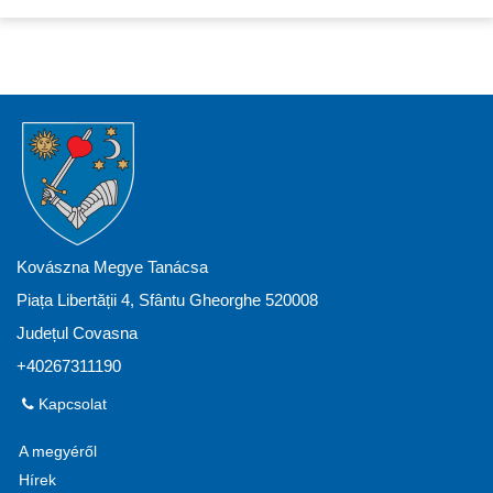
Kovászna Megye Tanácsa
Piața Libertății 4, Sfântu Gheorghe 520008
Județul Covasna
+40267311190
Kapcsolat
A megyéről
Hírek