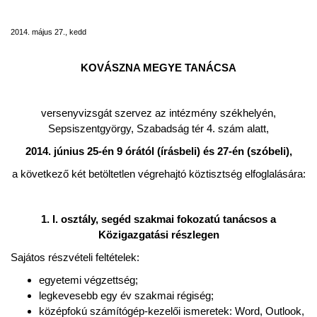
köztisztség elfoglalására
2014. május 27., kedd
KOVÁSZNA MEGYE TANÁCSA
versenyvizsgát szervez az intézmény székhelyén,
Sepsiszentgyörgy, Szabadság tér 4. szám alatt,
2014. június 25-én 9 órától (írásbeli) és 27-én (szóbeli),
a következő két betöltetlen végrehajtó köztisztség elfoglalására:
1. I. osztály, segéd szakmai fokozatú tanácsos a
Közigazgatási részlegen
Sajátos részvételi feltételek:
egyetemi végzettség;
legkevesebb egy év szakmai régiség;
középfokú számítógép-kezelői ismeretek: Word, Outlook,