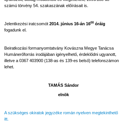
számú törvény 54. szakaszának előírásait is.
00
Jelentkezési iratcsomót
2014. június 16-án 16
óráig
fogadunk el.
Beiratkozási formanyomtatvány Kovászna Megye Tanácsa
Humánerőforrás irodájában igényelhető, érdeklődni ugyanott,
illetve a 0367 403900 (138-as és 139-es belső) telefonszámon
lehet.
TAMÁS Sándor
elnök
A szükséges okiratok jegyzéke román nyelven megtekinthető
itt.