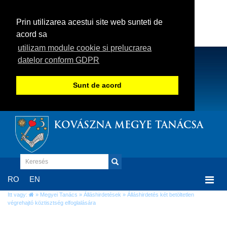
Prin utilizarea acestui site web sunteti de
acord sa
utilizam module cookie si prelucrarea
datelor conform GDPR
Sunt de acord
KOVÁSZNA MEGYE TANÁCSA
Togg
RO
EN
navi
Itt vagy:
»
Megyei Tanács
»
Álláshirdetések
» Álláshirdetés két betöltetlen
végrehajtó köztisztség elfoglalására
Álláshirdetés két betöltetlen végrehajtó