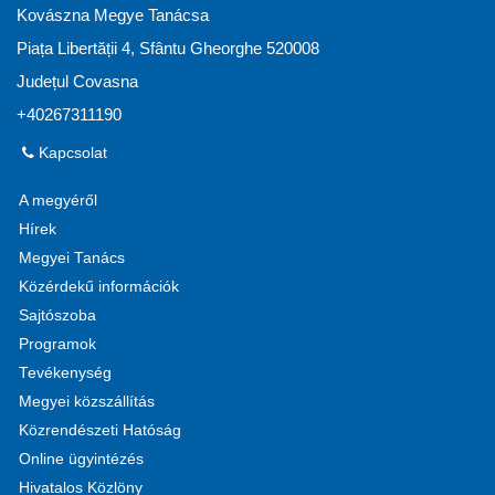
Kovászna Megye Tanácsa
Piața Libertății 4, Sfântu Gheorghe 520008
Județul Covasna
+40267311190
Kapcsolat
A megyéről
Hírek
Megyei Tanács
Közérdekű információk
Sajtószoba
Programok
Tevékenység
Megyei közszállítás
Közrendészeti Hatóság
Online ügyintézés
Hivatalos Közlöny