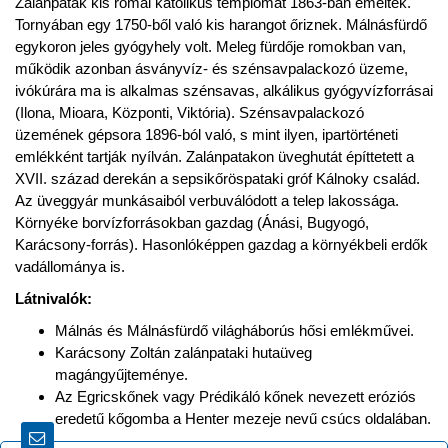
Zalánpatak kis római katolikus templomát 1863-ban emelték.
Tornyában egy 1750-ből való kis harangot őriznek. Málnásfürdő
egykoron jeles gyógyhely volt. Meleg fürdője romokban van,
működik azonban ásványvíz- és szénsavpalackozó üzeme,
ivókúrára ma is alkalmas szénsavas, alkálikus gyógyvízforrásai
(Ilona, Mioara, Központi, Viktória). Szénsavpalackozó
üzemének gépsora 1896-ból való, s mint ilyen, ipartörténeti
emlékként tartják nyílván. Zalánpatakon üveghutát építtetett a
XVII. század derekán a sepsikőröspataki gróf Kálnoky család.
Az üveggyár munkásaiból verbuválódott a telep lakossága.
Környéke borvízforrásokban gazdag (Ánási, Bugyogó,
Karácsony-forrás). Hasonlóképpen gazdag a környékbeli erdők
vadállománya is.
Látnivalók:
Málnás és Málnásfürdő világháborús hősi emlékművei.
Karácsony Zoltán zalánpataki hutaüveg
magángyűjteménye.
Az Egricskőnek vagy Prédikáló kőnek nevezett eróziós
eredetű kőgomba a Henter mezeje nevű csúcs oldalában.