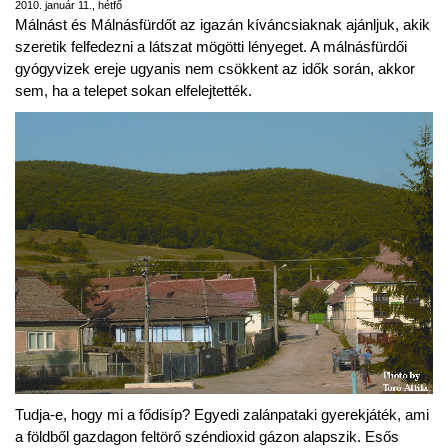
2010. január 11., hétfő
Málnást és Málnásfürdőt az igazán kíváncsiaknak ajánljuk, akik
szeretik felfedezni a látszat mögötti lényeget. A málnásfürdői
gyógyvizek ereje ugyanis nem csökkent az idők során, akkor
sem, ha a telepet sokan elfelejtették.
Tudja-e, hogy mi a fődisíp? Egyedi zalánpataki gyerekjáték, ami
a földből gazdagon feltörő széndioxid gázon alapszik. Esős