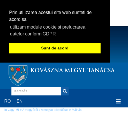
Prin utilizarea acestui site web sunteti de
acord sa
utilizam module cookie si prelucrarea
datelor conform GDPR
Sunt de acord
KOVÁSZNA MEGYE TANÁCSA
Togg
RO
EN
navi
Itt vagy:
»
A megyéről
»
A megye települései
» Málnás
Málnás