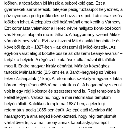
időben, a tócsákban jól látszik a buborékoló gáz. Ezt a
gyermekek sárral lefedik, tetejébe pedig fűzfasípot helyeznek, a
gáz nyomása pedig működésbe hozza a sípot. Látni csak esős
időkben lehet. A település déli bejáratánál emelkedik a Várhegy.
Ezt koronázta valamikor a Herec névre hallgató koraközépkori
vár. Romjai, alapfala ma is látható. A hagyomány szerint Mikó-
várnak is nevezték. Ezt az oltszemi Mikó család bontatta le és
köveiből épült – 1827-ben – az oltszemi új Mikó-kastély. „Az
egykori várat alagút kötötte össze az oltszemi Leánykavárral” –
tartják a helyiek. A régészeti kutatások alkalmával itt találták
meg II. Endre magyar király dénárját. Málnás községhez
tartozik Málnásfürdő (2,5 km) és a Baróti-hegység szívében
fekvő Zalánpatak (7 km). A református székely-magyarok lakta
három településen 455 római katolikus él. A hagyomány szerint
volt itt egy régi kolostor és szerzetesrend is. Régi temploma is
kellett legyen. Valószínű, hogy a mai református templom
helyén állott. Katolikus temploma 1887-ben, a jelenlegi
református pedig 1855-ben épült. Az épülettől távolabb álló
harangtornya arra enged következtetni, hogy régi templomát
várfal övezte, s a mai torony annak kapubástyájára épült.