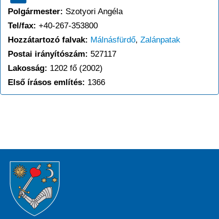
Polgármester:
Szotyori Angéla
Tel/fax:
+40-267-353800
Hozzátartozó falvak:
Málnásfürdő
,
Zalánpatak
Postai irányítószám:
527117
Lakosság:
1202 fő (2002)
Első írásos említés:
1366